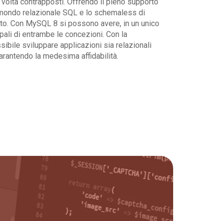
 volta contrapposti. Offrendo il pieno supporto
il mondo relazionale SQL e lo schemaless di
to. Con MySQL 8 si possono avere, in un unico
ipali di entrambe le concezioni. Con la
bile sviluppare applicazioni sia relazionali
Garantendo la medesima affidabilità.