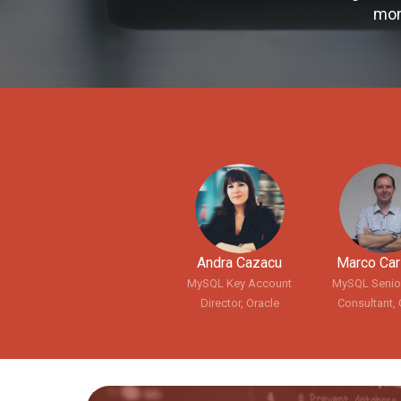
mon
Andra Cazacu
Marco Car
MySQL Key Account
MySQL Senio
Director, Oracle
Consultant, 