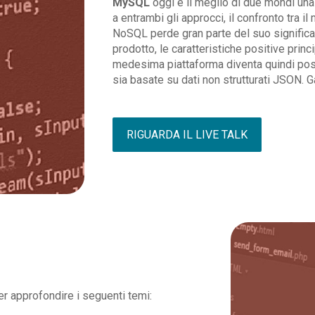
MySQL
oggi è il meglio di due mondi una
a entrambi gli approcci, il confronto tra 
NoSQL perde gran parte del suo significa
prodotto, le caratteristiche positive princ
medesima piattaforma diventa quindi possi
sia basate su dati non strutturati JSON. 
RIGUARDA IL LIVE TALK
r approfondire i seguenti temi: