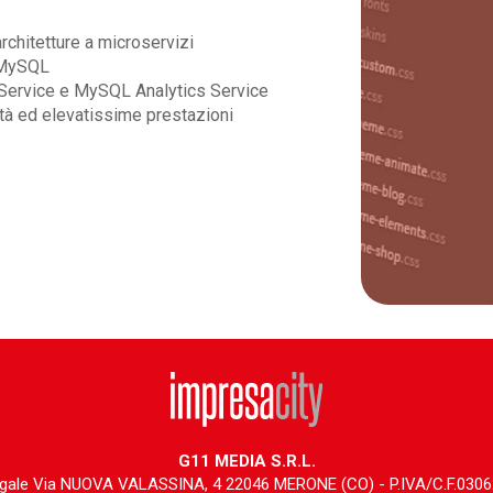
hitetture a microservizi
 MySQL
Service e MySQL Analytics Service
tà ed elevatissime prestazioni
G11 MEDIA S.R.L.
gale Via NUOVA VALASSINA, 4 22046 MERONE (CO) - P.IVA/C.F.030