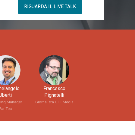
RIGUARDA IL LIVE TALK
helangelo
Francesco
Uberti
Pignatelli
ing Manager,
Giornalista G11 Media
Par-Tec