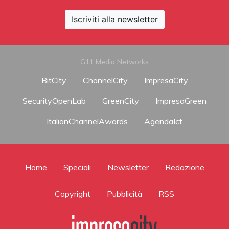
Iscriviti alla newsletter
G11 Media Networks
BitCity
ChannelCity
ImpresaCity
SecurityOpenLab
GreenCity
ImpresaGreen
ItalianChannelAwards
AgendaIct
Home
Speciali
Newsletter
Redazione
Copyright
Pubblicità
RSS