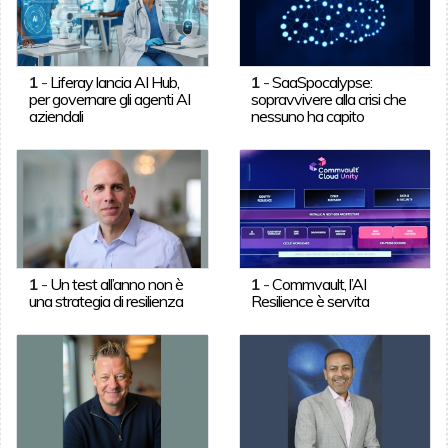
1
-
Liferay lancia AI Hub,
1
-
SaaSpocalypse:
per governare gli agenti AI
sopravvivere alla crisi che
aziendali
nessuno ha capito
1
-
Un test all’anno non è
1
-
Commvault, l’AI
una strategia di resilienza
Resilience è servita