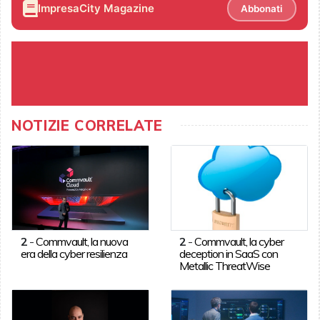
ImpresaCity Magazine
Abbonati
NOTIZIE CORRELATE
2
-
Commvault, la nuova
2
-
Commvault, la cyber
era della cyber resilienza
deception in SaaS con
Metallic ThreatWise