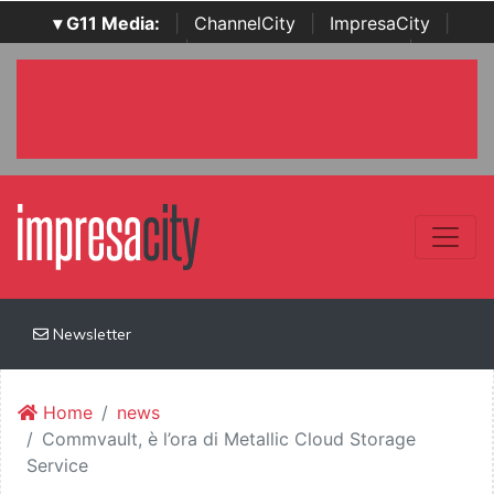
▾ G11 Media:
|
ChannelCity
|
ImpresaCity
|
SecurityOpenLab
|
Italian Channel Awards
|
Italian
Project Awards
|
Italian Security Awards
|
...
Newsletter
Home
news
Commvault, è l’ora di Metallic Cloud Storage
Service