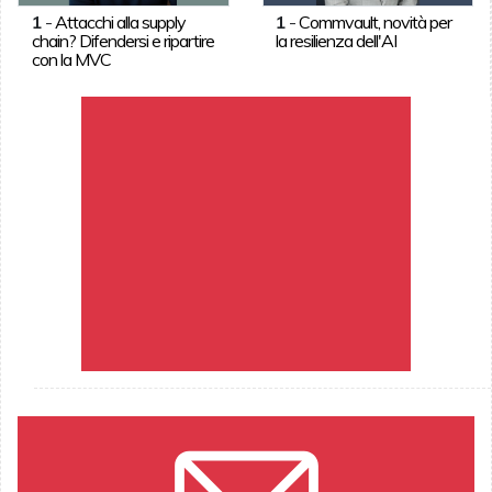
1
-
Attacchi alla supply
1
-
Commvault, novità per
chain? Difendersi e ripartire
la resilienza dell'AI
con la MVC