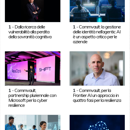
1
-
Dalla ricerca delle
1
-
Commvault: la gestione
vulnerabilità alla perdita
delle identità nell’agentic AI
della sovranità cognitiva
è un aspetto critico per le
aziende
1
-
Commvault,
1
-
Commvault, per la
partnership pluriennale con
Frontier AI un approccio in
Microsoft per la cyber
quattro fasi per la resilienza
resilience