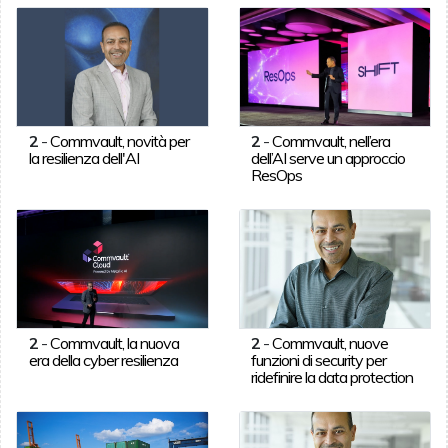
2
-
Commvault, novità per
2
-
Commvault, nell’era
la resilienza dell'AI
dell’AI serve un approccio
ResOps
2
-
Commvault, la nuova
2
-
Commvault, nuove
era della cyber resilienza
funzioni di security per
ridefinire la data protection