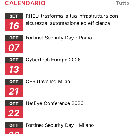
CALENDARIO
Tutto
RHEL: trasforma la tua infrastruttura con
SET
sicurezza, automazione ed efficienza
16
Fortinet Security Day - Roma
OTT
07
Cybertech Europe 2026
OTT
13
CES Unveiled Milan
OTT
21
NetEye Conference 2026
OTT
22
Fortinet Security Day - Milano
OTT