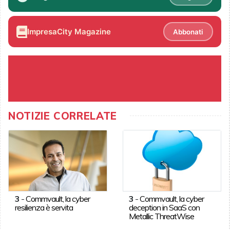
ImpresaCity Magazine
Abbonati
NOTIZIE CORRELATE
3
-
Commvault, la cyber
3
-
Commvault, la cyber
resilienza è servita
deception in SaaS con
Metallic ThreatWise