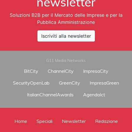
newsletter
Soluzioni B2B per il Mercato delle Imprese e per la
Pubblica Amministrazione
Iscriviti alla newsletter
G11 Media Networks
BitCity
ChannelCity
ImpresaCity
SecurityOpenLab
GreenCity
ImpresaGreen
ItalianChannelAwards
AgendaIct
Home
Speciali
Newsletter
Redazione