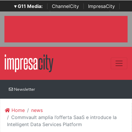
▾ G11 Media:
|
ChannelCity
|
ImpresaCity
|
SecurityOpenLab
|
Italian Channel Awards
|
Italian
Project Awards
|
Italian Security Awards
|
...
Newsletter
Home
news
Commvault amplia l’offerta SaaS e introduce la
Intelligent Data Services Platform