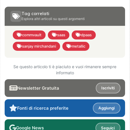
Tag correlati
Esplora altri articoli su questi argomenti
commvault
saas
dpaas
sanjay mirchandani
metallic
Se questo articolo ti è piaciuto e vuoi rimanere sempre
informato
Newsletter Gratuita
Iscriviti
Fonti di ricerca preferite
Aggiungi
Google News
Seguici