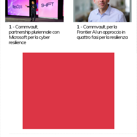
1
-
Commvault,
1
-
Commvault, per la
partnership pluriennale con
Frontier AI un approccio in
Microsoft per la cyber
quattro fasi per la resilienza
resilience