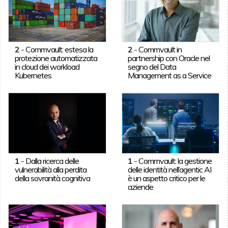
2
-
Commvault: estesa la
2
-
Commvault in
protezione automatizzata
partnership con Oracle nel
in cloud dei workload
segno del Data
Kubernetes
Management as a Service
1
-
Dalla ricerca delle
1
-
Commvault: la gestione
vulnerabilità alla perdita
delle identità nell’agentic AI
della sovranità cognitiva
è un aspetto critico per le
aziende