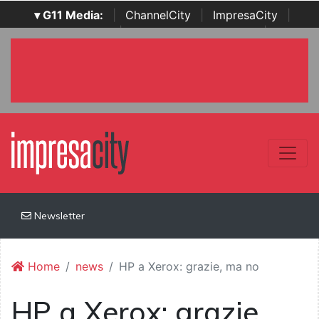
▾ G11 Media:
|
ChannelCity
|
ImpresaCity
|
SecurityOpenLab
|
Italian Channel Awards
|
Italian
Project Awards
|
Italian Security Awards
|
...
Newsletter
Home
news
HP a Xerox: grazie, ma no
HP a Xerox: grazie,