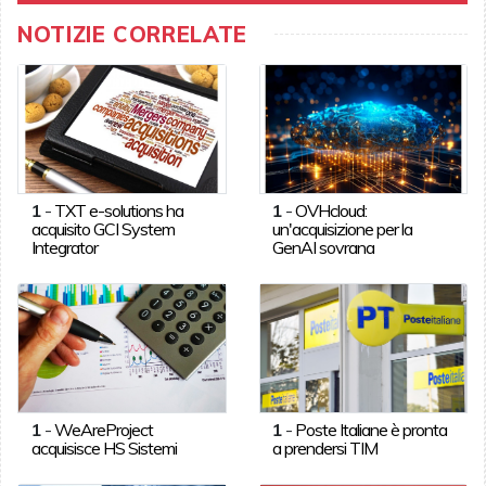
NOTIZIE CORRELATE
1
-
TXT e-solutions ha
1
-
OVHcloud:
acquisito GCI System
un'acquisizione per la
Integrator
GenAI sovrana
1
-
WeAreProject
1
-
Poste Italiane è pronta
acquisisce HS Sistemi
a prendersi TIM