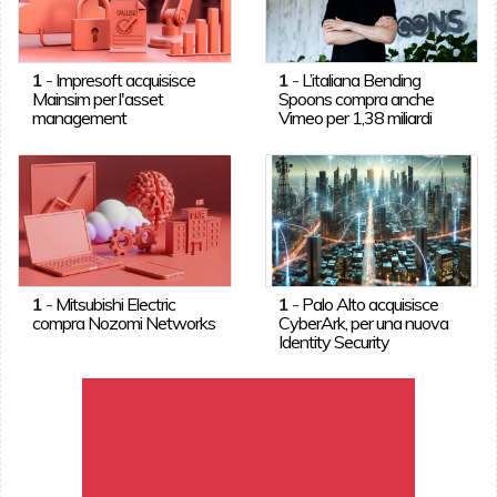
1
-
Impresoft acquisisce
1
-
L’italiana Bending
Mainsim per l'asset
Spoons compra anche
management
Vimeo per 1,38 miliardi
1
-
Mitsubishi Electric
1
-
Palo Alto acquisisce
compra Nozomi Networks
CyberArk, per una nuova
Identity Security