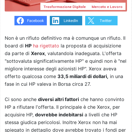
Trasformazione Digitale
Mercato e Lavoro
Non è un rifiuto definitivo ma è comunque un rifiuto. Il
board di
HP
ha rigettato
la proposta di acquisizione
da parte di
Xerox
, valutandola inadeguata. L'offerta
"sottovaluta significativamente HP" e quindi non è "nel
migliore interesse degli azionisti HP". Xerox aveva
offerto qualcosa come
33,5 miliardi di dollari,
in una
fase in cui HP valeva in Borsa circa 27.
Ci sono anche
diversi altri fattori
che hanno convinto
HP a rifiutare l'offerta. Il principale è che Xerox, per
acquisire HP,
dovrebbe indebitarsi
a livelli che HP
stessa giudica pericolosi. Inoltre Xerox non ha mai
spiegato in dettaglio dove avrebbe trovato i fondi per