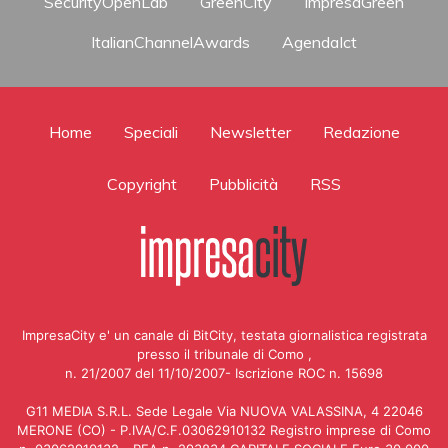
SecurityOpenLab
GreenCity
ImpresaGreen
ItalianChannelAwards
AgendaIct
Home
Speciali
Newsletter
Redazione
Copyright
Pubblicità
RSS
ImpresaCity e' un canale di BitCity, testata giornalistica registrata
presso il tribunale di Como ,
n. 21/2007 del 11/10/2007- Iscrizione ROC n. 15698
G11 MEDIA S.R.L. Sede Legale Via NUOVA VALASSINA, 4 22046
MERONE (CO) - P.IVA/C.F.03062910132 Registro imprese di Como