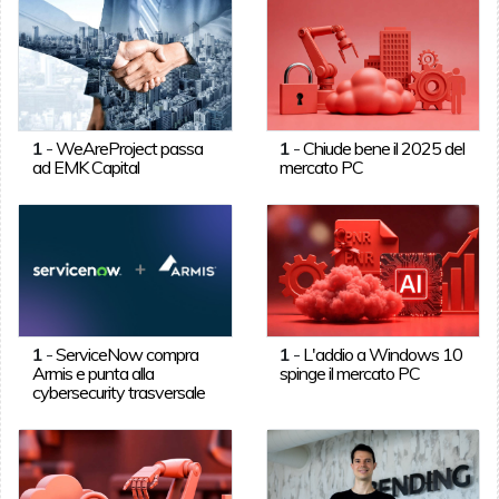
1
-
WeAreProject passa
1
-
Chiude bene il 2025 del
ad EMK Capital
mercato PC
1
-
ServiceNow compra
1
-
L'addio a Windows 10
Armis e punta alla
spinge il mercato PC
cybersecurity trasversale