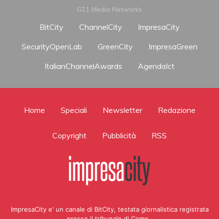
G11 Media Networks
BitCity
ChannelCity
ImpresaCity
SecurityOpenLab
GreenCity
ImpresaGreen
ItalianChannelAwards
AgendaIct
Home
Speciali
Newsletter
Redazione
Copyright
Pubblicità
RSS
ImpresaCity e' un canale di BitCity, testata giornalistica registrata
presso il tribunale di Como ,