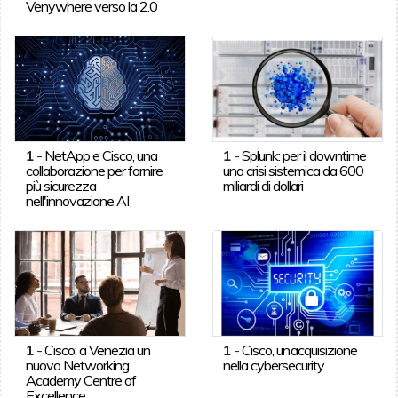
Venywhere verso la 2.0
1
-
NetApp e Cisco, una
1
-
Splunk: per il downtime
collaborazione per fornire
una crisi sistemica da 600
più sicurezza
miliardi di dollari
nell'innovazione AI
1
-
Cisco: a Venezia un
1
-
Cisco, un’acquisizione
nuovo Networking
nella cybersecurity
Academy Centre of
Excellence