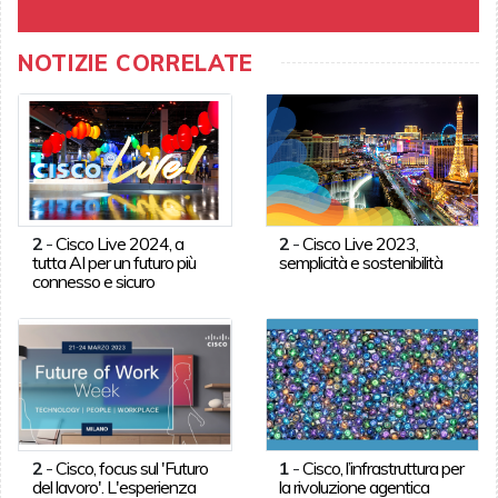
NOTIZIE CORRELATE
2
-
Cisco Live 2024, a
2
-
Cisco Live 2023,
tutta AI per un futuro più
semplicità e sostenibilità
connesso e sicuro
2
-
Cisco, focus sul 'Futuro
1
-
Cisco, l’infrastruttura per
del lavoro'. L'esperienza
la rivoluzione agentica