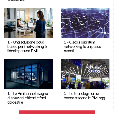
1
-
Una soluzione cloud
1
-
Cisco, il quantum
based per il networking è
networking fa un passo
l’ideale per una PMI
avanti
1
-
Le Pmi hanno bisogno
1
-
La tecnologia di cui
di soluzioni efficaci e facili
hanno bisogno le PMI oggi
da gestire