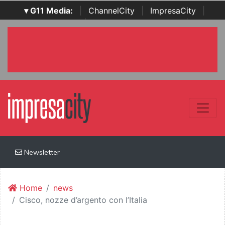
▾ G11 Media:
|
ChannelCity
|
ImpresaCity
|
SecurityOpenLab
|
Italian Channel Awards
|
Italian
Project Awards
|
Italian Security Awards
|
...
Newsletter
Home
news
Cisco, nozze d’argento con l’Italia