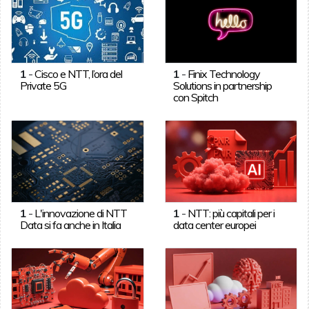
1
-
Cisco e NTT, l’ora del
1
-
Finix Technology
Private 5G
Solutions in partnership
con Spitch
1
-
L'innovazione di NTT
1
-
NTT: più capitali per i
Data si fa anche in Italia
data center europei