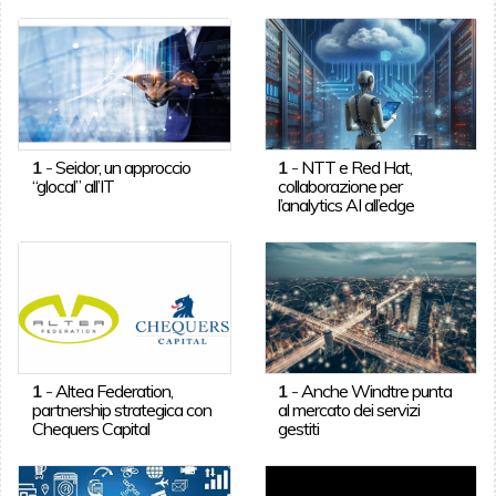
1
-
Seidor, un approccio
1
-
NTT e Red Hat,
“glocal” all’IT
collaborazione per
l’analytics AI all’edge
1
-
Altea Federation,
1
-
Anche Windtre punta
partnership strategica con
al mercato dei servizi
Chequers Capital
gestiti