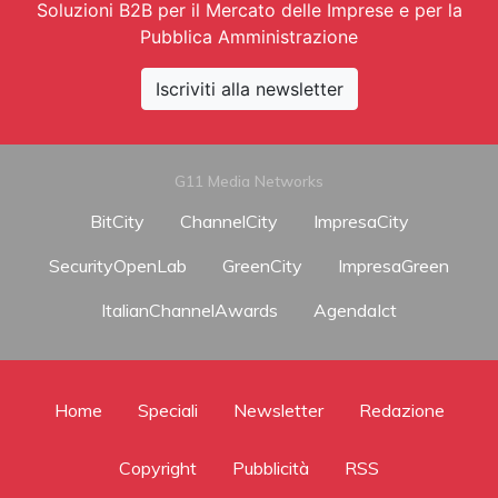
Soluzioni B2B per il Mercato delle Imprese e per la
Pubblica Amministrazione
Iscriviti alla newsletter
G11 Media Networks
BitCity
ChannelCity
ImpresaCity
SecurityOpenLab
GreenCity
ImpresaGreen
ItalianChannelAwards
AgendaIct
Home
Speciali
Newsletter
Redazione
Copyright
Pubblicità
RSS