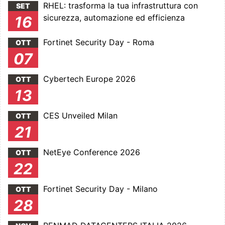
RHEL: trasforma la tua infrastruttura con
SET
sicurezza, automazione ed efficienza
16
Fortinet Security Day - Roma
OTT
07
Cybertech Europe 2026
OTT
13
CES Unveiled Milan
OTT
21
NetEye Conference 2026
OTT
22
Fortinet Security Day - Milano
OTT
28