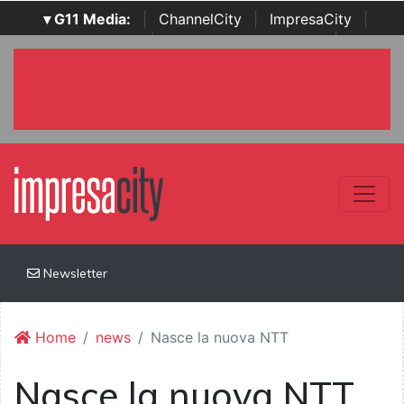
▾ G11 Media:
|
ChannelCity
|
ImpresaCity
|
SecurityOpenLab
|
Italian Channel Awards
|
Italian
Project Awards
|
Italian Security Awards
|
...
Newsletter
Home
news
Nasce la nuova NTT
Nasce la nuova NTT