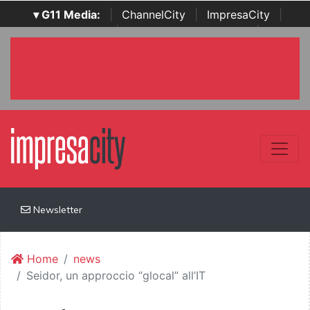
▾ G11 Media:
|
ChannelCity
|
ImpresaCity
|
SecurityOpenLab
|
Italian Channel Awards
|
Italian
Project Awards
|
Italian Security Awards
|
...
Newsletter
Home
news
Seidor, un approccio “glocal” all’IT