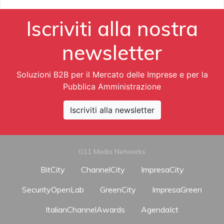
Iscriviti alla nostra
newsletter
Soluzioni B2B per il Mercato delle Imprese e per la
Pubblica Amministrazione
Iscriviti alla newsletter
G11 Media Networks
BitCity
ChannelCity
ImpresaCity
SecurityOpenLab
GreenCity
ImpresaGreen
ItalianChannelAwards
AgendaIct