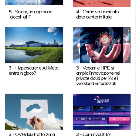
5
-
Seidor, un approccio
4
-
Come va il mercato
“glocal” all’IT
data center in Italia
3
-
Hyperscaler e AI: Meta
3
-
Veeam e HPE, si
entra in gioco?
amplia l’innovazione nel
private cloud per l’AI e i
workload virtualizzati
3
-
OVHcloud rafforza la
3
-
Commvault, l’AI