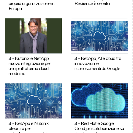
propria organizzazione in
Resilience è servita
Europa
3
-
Nutanix e NetApp,
3
-
NetApp, AI e cloud tra
nuova integrazione per
innovazioni e
una piattaforma cloud
riconoscimenti da Google
moderna
3
-
NetApp e Nutanix,
3
-
Red Hat e Google
alleanza per
Cloud, più collaborazione su