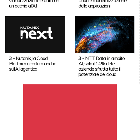
virtualizzazione e dati con
cloud e modernizzazione
un occhio all’AI
delle applicazioni
3
-
Nutanix, la Cloud
3
-
NTT Data: in ambito
Platform accelera anche
AI, solo il 14% delle
sull’AI agentica
aziende sfrutta tutto il
potenziale del cloud