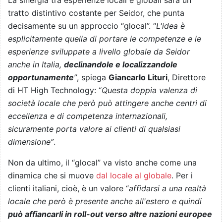
La sinergia tra esperienze locali e globali sarà un
tratto distintivo costante per Seidor, che punta
decisamente su un approccio “glocal”. “
L'idea è
esplicitamente quella di portare le competenze e le
esperienze sviluppate a livello globale da Seidor
anche in Italia,
declinandole e localizzandole
opportunamente
”
, spiega
Giancarlo Lituri
, Direttore
di HT High Technology: “
Questa doppia valenza di
società locale che però può attingere anche centri di
eccellenza e di competenza internazionali,
sicuramente porta valore ai clienti di qualsiasi
dimensione”
.
Non da ultimo, il “glocal” va visto anche come una
dinamica che si muove
dal locale al globale
. Per i
clienti italiani, cioè, è un valore “
affidarsi a una realtà
locale che però è presente anche all'estero e quindi
può affiancarli in roll-out verso altre nazioni europee