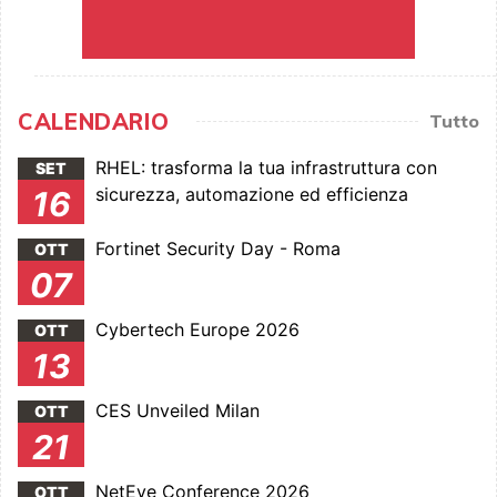
CALENDARIO
Tutto
RHEL: trasforma la tua infrastruttura con
SET
sicurezza, automazione ed efficienza
16
Fortinet Security Day - Roma
OTT
07
Cybertech Europe 2026
OTT
13
CES Unveiled Milan
OTT
21
NetEye Conference 2026
OTT