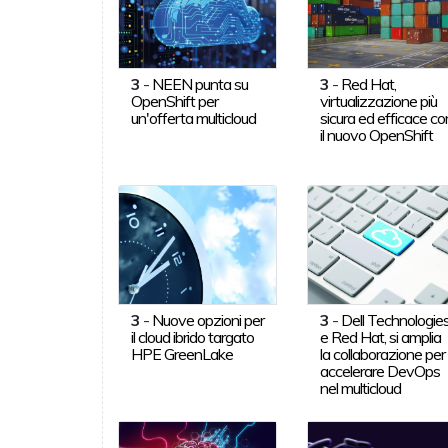
3
-
NEEN punta su
3
-
Red Hat,
OpenShift per
virtualizzazione più
un'offerta multicloud
sicura ed efficace co
il nuovo OpenShift
3
-
Nuove opzioni per
3
-
Dell Technologie
il cloud ibrido targato
e Red Hat, si amplia
HPE GreenLake
la collaborazione per
accelerare DevOps
nel multicloud