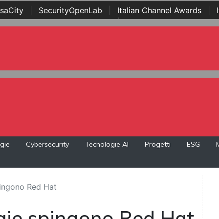
saCity
|
SecurityOpenLab
|
Italian Channel Awards
|
Awards
|
...
gie
Cybersecurity
Tecnologie AI
Progetti
ESG
pingono Red Hat
gie spingono Red Hat