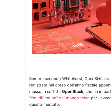
Sempre secondo Whitehurst, OpenShift or
registrata nel corso dell'anno fiscale appe
messo in soffitta
OpenStack
, che ha in par
"cloudification" del mondo telco
per l'avve
questo mercato.