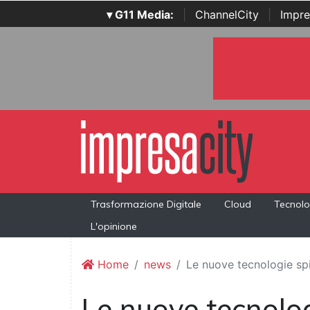
▾ G11 Media:
|
ChannelCity
|
Impre
Trasformazione Digitale
Cloud
Tecnolo
L'opinione
Home
news
Le nuove tecnologie s
Le nuove tecnolo