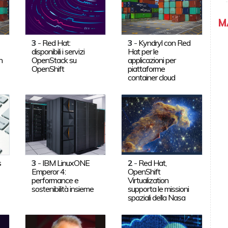
M
3
-
Red Hat:
3
-
Kyndryl con Red
disponibili i servizi
Hat per le
n
OpenStack su
applicazioni per
OpenShift
piattaforme
container cloud
s
3
-
IBM LinuxONE
2
-
Red Hat,
Emperor 4:
OpenShift
performance e
Virtualization
sostenibilità insieme
supporta le missioni
spaziali della Nasa