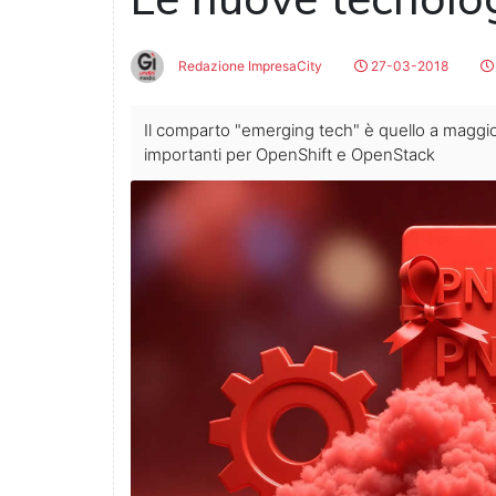
Redazione ImpresaCity
27-03-2018
Il comparto "emerging tech" è quello a maggior
importanti per OpenShift e OpenStack