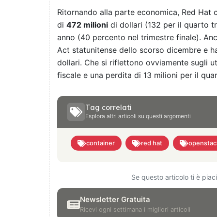
Ritornando alla parte economica, Red Hat ch
di
472 milioni
di dollari (132 per il quarto 
anno (40 percento nel trimestre finale). An
Act statunitense dello scorso dicembre e ha
dollari. Che si riflettono ovviamente sugli util
fiscale e una perdita di 13 milioni per il qua
Tag correlati
Esplora altri articoli su questi argomenti
container
red hat
openstac
Se questo articolo ti è pia
Newsletter Gratuita
Ricevi ogni settimana i migliori articoli