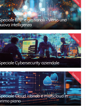
Speciale
Speciale ERP e gestionali - Verso una
nuova intelligenza
Speciale
Speciale Cybersecurity aziendale
Speciale
Speciale Cloud - Ibrido e multicloud in
primo piano