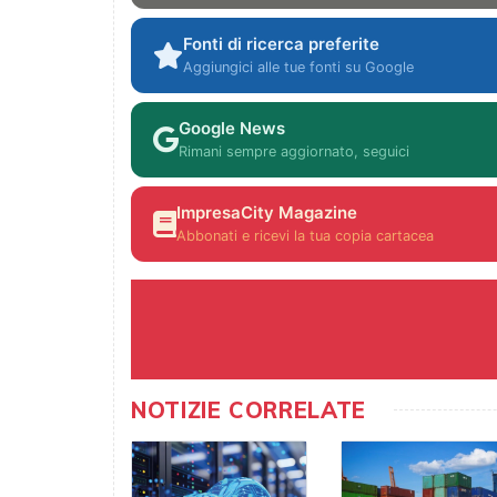
Fonti di ricerca preferite
Aggiungici alle tue fonti su Google
Google News
Rimani sempre aggiornato, seguici
ImpresaCity Magazine
Abbonati e ricevi la tua copia cartacea
NOTIZIE CORRELATE