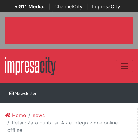
▾ G11 Media:
|
ChannelCity
|
ImpresaCity
|
SecurityOpenLab
|
Italian Channel Awards
|
Italian
Project Awards
|
Italian Security Awards
|
...
Newsletter
Home
news
Retail: Zara punta su AR e integrazione online-
offline