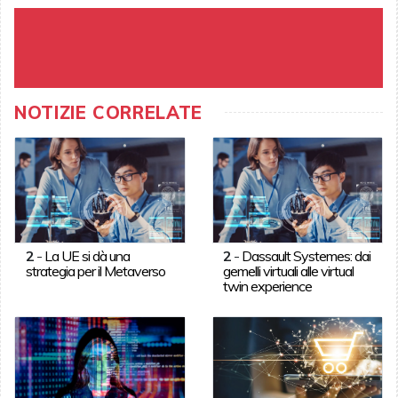
NOTIZIE CORRELATE
2
-
La UE si dà una
2
-
Dassault Systemes: dai
strategia per il Metaverso
gemelli virtuali alle virtual
twin experience