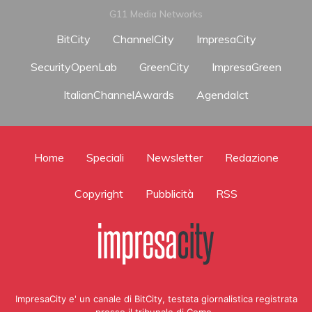
G11 Media Networks
BitCity
ChannelCity
ImpresaCity
SecurityOpenLab
GreenCity
ImpresaGreen
ItalianChannelAwards
AgendaIct
Home
Speciali
Newsletter
Redazione
Copyright
Pubblicità
RSS
ImpresaCity e' un canale di BitCity, testata giornalistica registrata