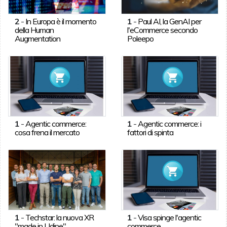
2
-
In Europa è il momento
1
-
Paul AI, la GenAI per
della Human
l'eCommerce secondo
Augmentation
Poleepo
1
-
Agentic commerce:
1
-
Agentic commerce: i
cosa frena il mercato
fattori di spinta
1
-
Techstar: la nuova XR
1
-
Visa spinge l'agentic
"made in Udine"
commerce