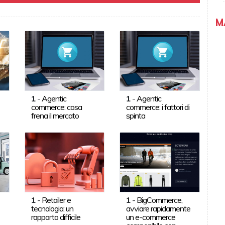
M
1
-
Agentic
1
-
Agentic
commerce: cosa
commerce: i fattori di
frena il mercato
spinta
1
-
Retailer e
1
-
BigCommerce,
tecnologia: un
avviare rapidamente
rapporto difficile
un e-commerce