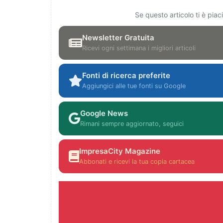
Se questo articolo ti è pia
Newsletter Gratuita
Ricevi ogni settimana i migliori articoli
Fonti di ricerca preferite
Aggiungici alle tue fonti su Google
Google News
Rimani sempre aggiornato, seguici
ImpresaCity Magazine
Abbonati e ricevi la tua copia cartacea