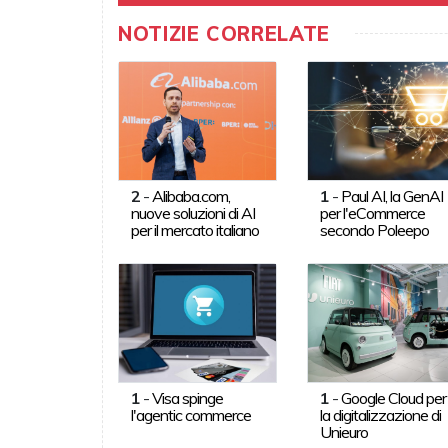
NOTIZIE CORRELATE
2
-
Alibaba.com,
1
-
Paul AI, la GenAI
nuove soluzioni di AI
per l'eCommerce
per il mercato italiano
secondo Poleepo
1
-
Visa spinge
1
-
Google Cloud per
l'agentic commerce
la digitalizzazione di
Unieuro