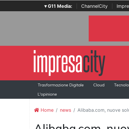
▾ G11 Media:
|
ChannelCity
|
Impre
Trasformazione Digitale
Cloud
Tecnolo
L'opinione
Home
news
Alibaba.com, nuove solu
Alibaba.com, nuov