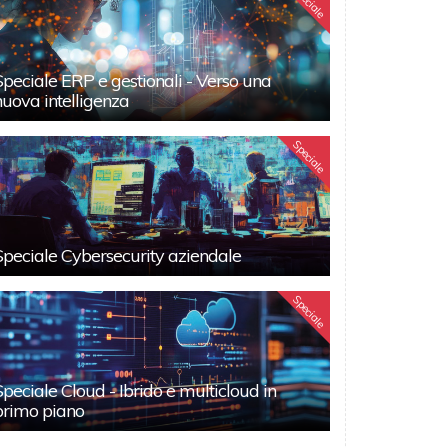
Speciale
Speciale ERP e gestionali - Verso una
nuova intelligenza
Speciale
Speciale Cybersecurity aziendale
Speciale
Speciale Cloud - Ibrido e multicloud in
primo piano