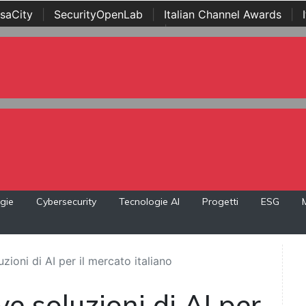
saCity
|
SecurityOpenLab
|
Italian Channel Awards
|
Awards
|
...
gie
Cybersecurity
Tecnologie AI
Progetti
ESG
zioni di AI per il mercato italiano
e soluzioni di AI per