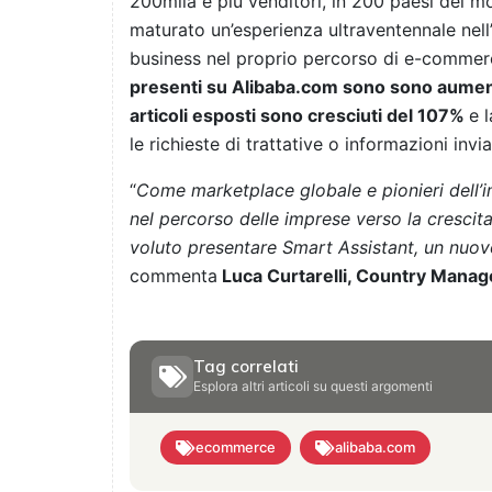
200mila e più venditori, in 200 paesi del 
maturato un’esperienza ultraventennale nell
business nel proprio percorso di e-commerc
presenti su Alibaba.com sono sono aumenta
articoli esposti sono cresciuti del 107%
e 
le richieste di trattative o informazioni in
“
Come marketplace globale e pionieri dell’
nel percorso delle imprese verso la crescit
voluto presentare Smart Assistant, un nuovo
commenta
Luca Curtarelli, Country Manage
Tag correlati
Esplora altri articoli su questi argomenti
ecommerce
alibaba.com