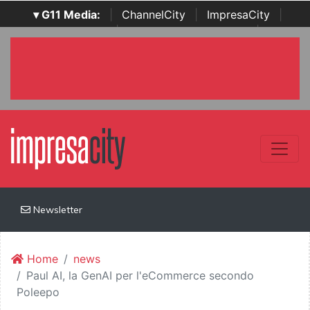
▾ G11 Media:
|
ChannelCity
|
ImpresaCity
|
SecurityOpenLab
|
Italian Channel Awards
|
Italian
Project Awards
|
Italian Security Awards
|
...
Newsletter
Home
news
Paul AI, la GenAI per l'eCommerce secondo
Poleepo