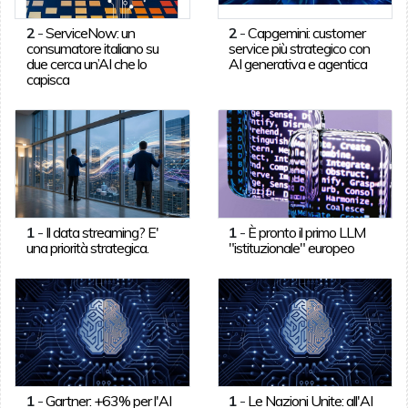
2
-
ServiceNow: un
2
-
Capgemini: customer
consumatore italiano su
service più strategico con
due cerca un’AI che lo
AI generativa e agentica
capisca
1
-
Il data streaming? E'
1
-
È pronto il primo LLM
una priorità strategica.
"istituzionale" europeo
1
-
Gartner: +63% per l'AI
1
-
Le Nazioni Unite: all'AI