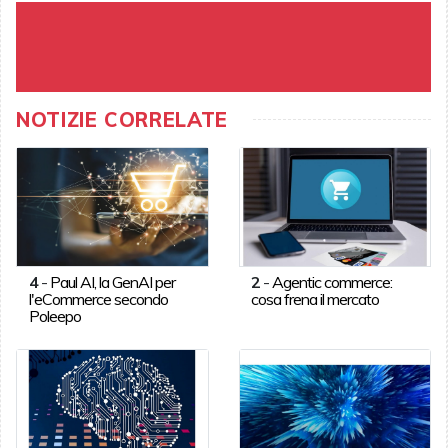
NOTIZIE CORRELATE
4
-
Paul AI, la GenAI per
2
-
Agentic commerce:
l'eCommerce secondo
cosa frena il mercato
Poleepo