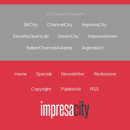
G11 Media Networks
BitCity
ChannelCity
ImpresaCity
SecurityOpenLab
GreenCity
ImpresaGreen
ItalianChannelAwards
AgendaIct
Home
Speciali
Newsletter
Redazione
Copyright
Pubblicità
RSS