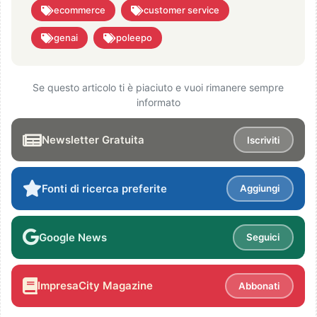
ecommerce
customer service
genai
poleepo
Se questo articolo ti è piaciuto e vuoi rimanere sempre
informato
Newsletter Gratuita
Iscriviti
Fonti di ricerca preferite
Aggiungi
Google News
Seguici
ImpresaCity Magazine
Abbonati