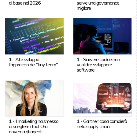
di base nel 2026
serve una governance
migliore
1
-
AI e sviluppo:
1
-
Scrivere codice non
l'approccio dei "tiny team"
vuol dire sviluppare
software
1
-
Il marketing ha smesso
1
-
Gartner: cosa cambierà
di scegliere i tool. Ora
nella supply chain
governa gli agenti.