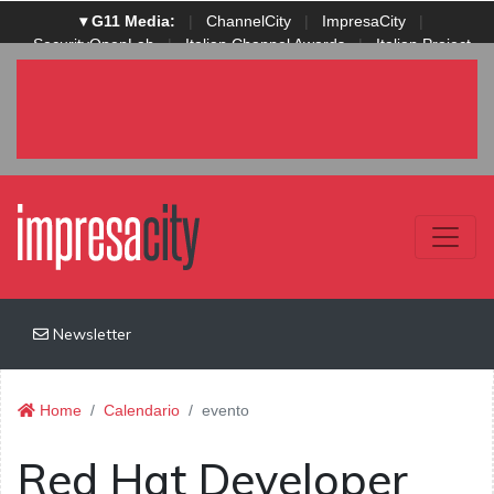
▾ G11 Media:
|
ChannelCity
|
ImpresaCity
|
SecurityOpenLab
|
Italian Channel Awards
|
Italian Project
Awards
|
Italian Security Awards
|
...
Newsletter
Home
Calendario
evento
Red Hat Developer