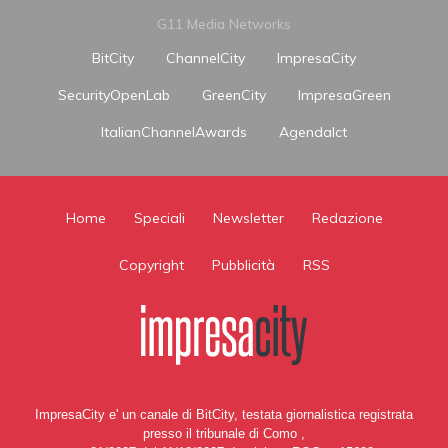
G11 Media Networks
BitCity
ChannelCity
ImpresaCity
SecurityOpenLab
GreenCity
ImpresaGreen
ItalianChannelAwards
AgendaIct
Home
Speciali
Newsletter
Redazione
Copyright
Pubblicità
RSS
ImpresaCity e' un canale di BitCity, testata giornalistica registrata
presso il tribunale di Como ,