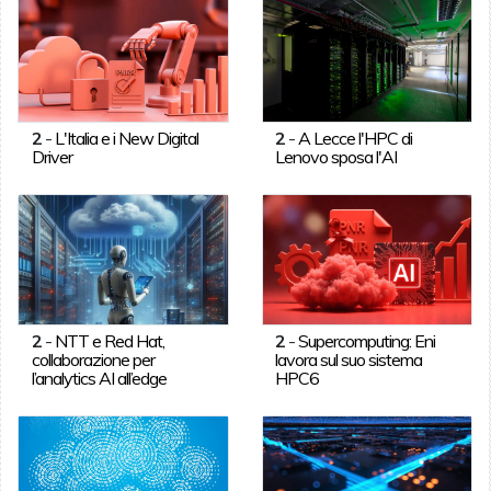
2
-
L'Italia e i New Digital
2
-
A Lecce l'HPC di
Driver
Lenovo sposa l'AI
2
-
NTT e Red Hat,
2
-
Supercomputing: Eni
collaborazione per
lavora sul suo sistema
l’analytics AI all’edge
HPC6