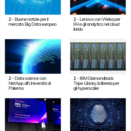
2
-
Buone notizie per il
2
-
Lenovo con Weka per
mercato Big Data europeo
l’AI e gli analytics nel cloud
ibrido
2
-
Data science con
2
-
IBM Diamondback
NetApp all’Università di
Tape Library, la libreria per
Palermo
gli hyperscaler