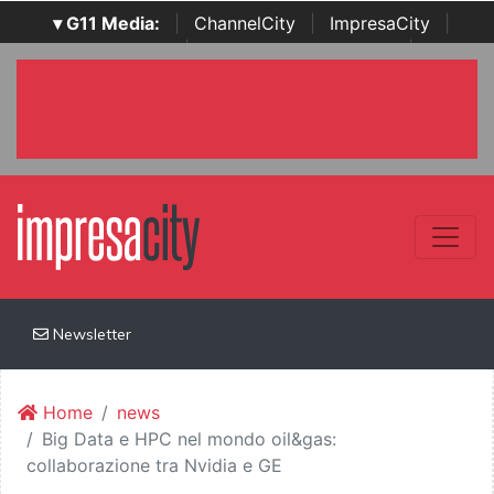
▾ G11 Media:
|
ChannelCity
|
ImpresaCity
|
SecurityOpenLab
|
Italian Channel Awards
|
Italian
Project Awards
|
Italian Security Awards
|
...
Newsletter
Home
news
Big Data e HPC nel mondo oil&gas:
collaborazione tra Nvidia e GE