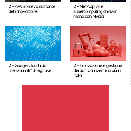
2
-
AWS: la leva costante
2
-
NetApp, AI e
dell'innovazione
supercomputing chiavi in
mano con Nvidia
2
-
Google Cloud: i dati
2
-
Innovazione e gestione
"senza limiti" di BigLake
dei dati: chi investe di più in
Italia