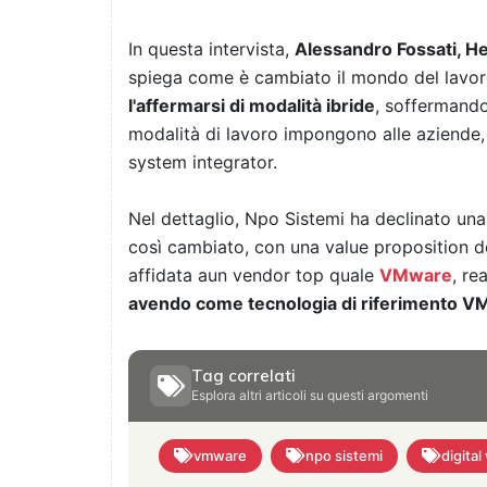
In questa intervista,
Alessandro Fossati, He
spiega come è cambiato il mondo del lavo
l'affermarsi di modalità ibride
, soffermando
modalità di lavoro impongono alle aziende
system integrator.
Nel dettaglio, Npo Sistemi ha declinato un
così cambiato, con una value proposition de
affidata aun vendor top quale
VMware
, re
avendo come tecnologia di riferimento
Tag correlati
Esplora altri articoli su questi argomenti
vmware
npo sistemi
digita