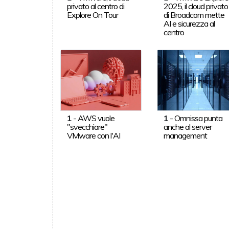
privato al centro di
2025, il cloud privato
Explore On Tour
di Broadcom mette
AI e sicurezza al
centro
1
-
AWS vuole
1
-
Omnissa punta
"svecchiare"
anche al server
VMware con l'AI
management