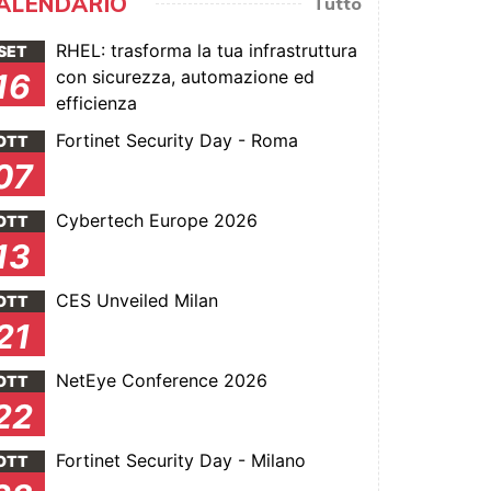
ALENDARIO
Tutto
RHEL: trasforma la tua infrastruttura
SET
con sicurezza, automazione ed
16
efficienza
Fortinet Security Day - Roma
OTT
07
Cybertech Europe 2026
OTT
13
CES Unveiled Milan
OTT
21
NetEye Conference 2026
OTT
22
Fortinet Security Day - Milano
OTT