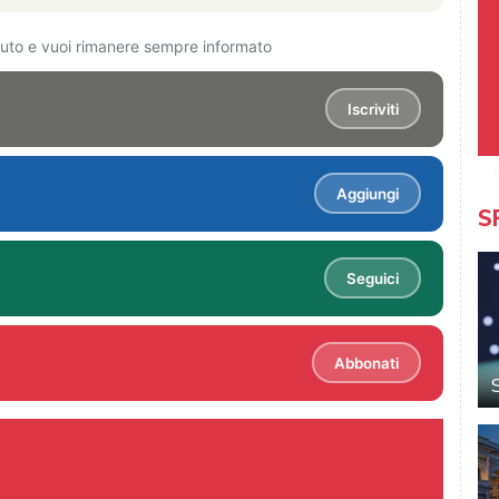
ciuto e vuoi rimanere sempre informato
Iscriviti
Aggiungi
S
Seguici
Abbonati