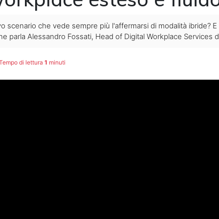
scenario che vede sempre più l'affermarsi di modalità ibride? E c
e parla Alessandro Fossati, Head of Digital Workplace Services d
Tempo di lettura
1
minuti