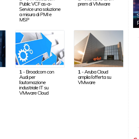
Public VCF as-a-
prem di VMware
Service una soluzione
a misura di PMI e
MSP
1
-
Broadcom con
1
-
Aruba Cloud
Audi per
amplia l’offerta su
l’automazione
VMware
industriale IT su
VMware Cloud