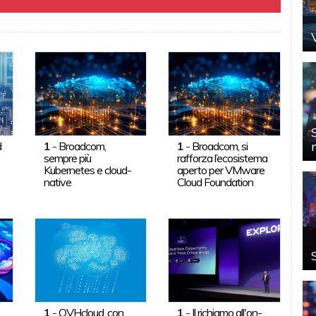
d
1
-
Broadcom,
1
-
Broadcom, si
sempre più
rafforza l’ecosistema
Kubernetes e cloud-
aperto per VMware
native
Cloud Foundation
1
-
OVHcloud, con
1
-
Il richiamo all'on-