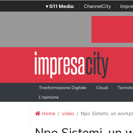
▾ G11 Media:
|
ChannelCity
|
Impre
Trasformazione Digitale
Cloud
Tecnolo
L'opinione
Home
video
Npo Sistemi, un workpl
Npo Sistemi, un w