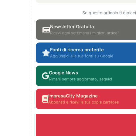
Se questo articolo ti è pia
Newsletter Gratuita
Ricevi ogni settimana i migliori articoli
Fonti di ricerca preferite
Aggiungici alle tue fonti su Google
Google News
Rimani sempre aggiornato, seguici
ImpresaCity Magazine
Abbonati e ricevi la tua copia cartacea