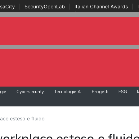
saCity
|
SecurityOpenLab
|
Italian Channel Awards
|
Awards
|
...
gie
Cybersecurity
Tecnologie AI
Progetti
ESG
ace esteso e fluido
orkplace esteso e fluid