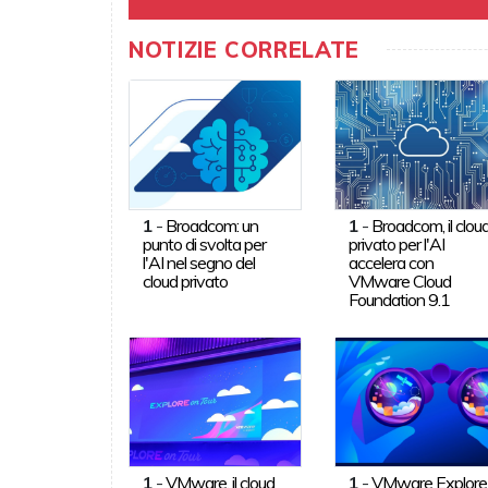
NOTIZIE CORRELATE
1
-
Broadcom: un
1
-
Broadcom, il clou
punto di svolta per
privato per l'AI
l'AI nel segno del
accelera con
cloud privato
VMware Cloud
Foundation 9.1
1
-
VMware, il cloud
1
-
VMware Explore