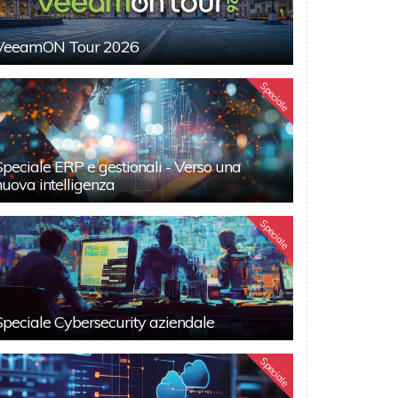
VeeamON Tour 2026
Speciale
Speciale ERP e gestionali - Verso una
nuova intelligenza
Speciale
Speciale Cybersecurity aziendale
Speciale