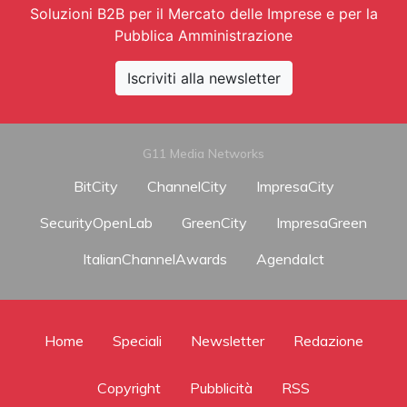
Soluzioni B2B per il Mercato delle Imprese e per la
Pubblica Amministrazione
Iscriviti alla newsletter
G11 Media Networks
BitCity
ChannelCity
ImpresaCity
SecurityOpenLab
GreenCity
ImpresaGreen
ItalianChannelAwards
AgendaIct
Home
Speciali
Newsletter
Redazione
Copyright
Pubblicità
RSS