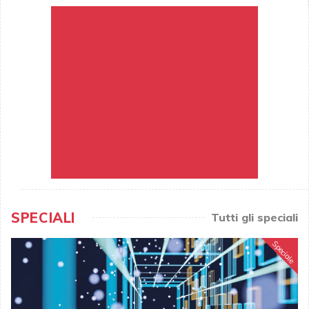
SPECIALI
Tutti gli speciali
Speciale