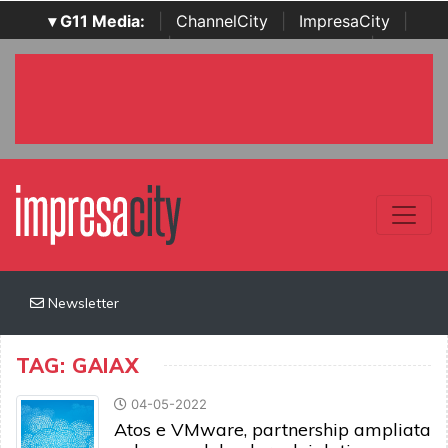
▾ G11 Media:
|
ChannelCity
|
ImpresaCity
|
SecurityOpenLab
|
Italian Channel Awards
|
Italian
Project Awards
|
Italian Security Awards
|
...
Newsletter
TAG: GAIAX
04-05-2022
Atos e VMware, partnership ampliata