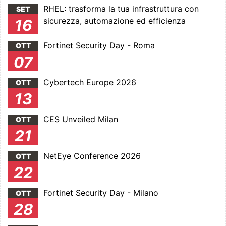
RHEL: trasforma la tua infrastruttura con
SET
sicurezza, automazione ed efficienza
16
Fortinet Security Day - Roma
OTT
07
Cybertech Europe 2026
OTT
13
CES Unveiled Milan
OTT
21
NetEye Conference 2026
OTT
22
Fortinet Security Day - Milano
OTT
28