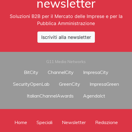
newsletter
Soluzioni B2B per il Mercato delle Imprese e per la
Pubblica Amministrazione
Iscriviti alla newsletter
G11 Media Networks
BitCity
ChannelCity
ImpresaCity
SecurityOpenLab
GreenCity
ImpresaGreen
ItalianChannelAwards
AgendaIct
Home
Speciali
Newsletter
Redazione