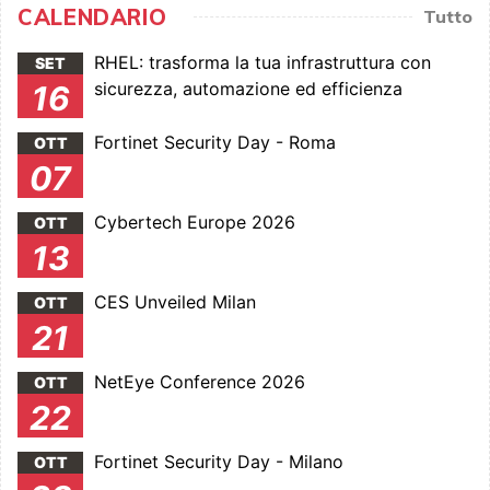
CALENDARIO
Tutto
RHEL: trasforma la tua infrastruttura con
SET
sicurezza, automazione ed efficienza
16
Fortinet Security Day - Roma
OTT
07
Cybertech Europe 2026
OTT
13
CES Unveiled Milan
OTT
21
NetEye Conference 2026
OTT
22
Fortinet Security Day - Milano
OTT