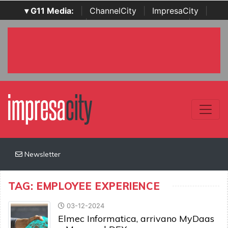
▾ G11 Media:
|
ChannelCity
|
ImpresaCity
|
SecurityOpenLab
|
Italian Channel Awards
|
Italian
Project Awards
|
Italian Security Awards
|
...
Newsletter
TAG: EMPLOYEE EXPERIENCE
03-12-2024
Elmec Informatica, arrivano MyDaas