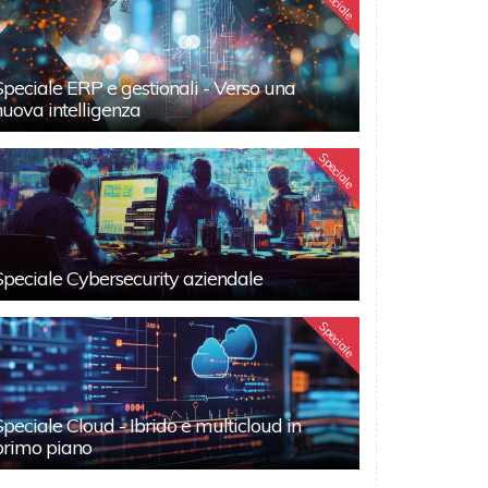
Speciale
Speciale ERP e gestionali - Verso una
nuova intelligenza
Speciale
Speciale Cybersecurity aziendale
Speciale
Speciale Cloud - Ibrido e multicloud in
primo piano