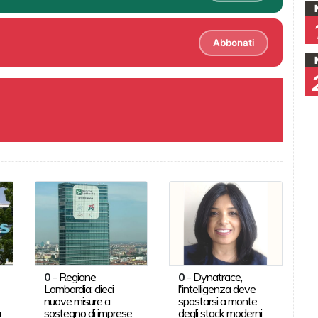
Abbonati
0
-
Regione
0
-
Dynatrace,
Lombardia: dieci
l'intelligenza deve
nuove misure a
spostarsi a monte
a
sostegno di imprese,
degli stack moderni