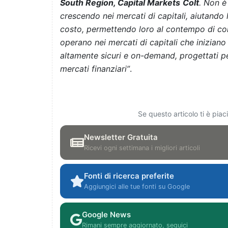
South Region, Capital Markets
Colt
. Non è
crescendo nei mercati di capitali, aiutando 
costo, permettendo loro al contempo di con
operano nei mercati di capitali che inizian
altamente sicuri e on-demand, progettati per
mercati finanziari”
.
Se questo articolo ti è pia
Newsletter Gratuita
Ricevi ogni settimana i migliori articoli
Fonti di ricerca preferite
Aggiungici alle tue fonti su Google
Google News
Rimani sempre aggiornato, seguici