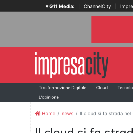
▾ G11 Media:
|
ChannelCity
|
Impre
Trasformazione Digitale
Cloud
Tecnolo
L'opinione
Home
news
Il cloud si fa strada ne
Il cloud si fa str