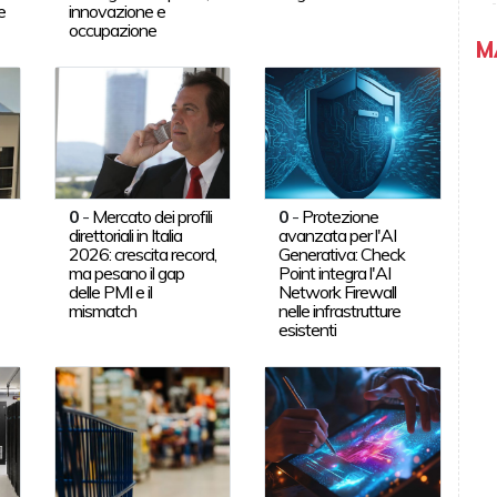
e
innovazione e
occupazione
M
0
-
Mercato dei profili
0
-
Protezione
direttoriali in Italia
avanzata per l'AI
2026: crescita record,
Generativa: Check
ma pesano il gap
Point integra l'AI
delle PMI e il
Network Firewall
mismatch
nelle infrastrutture
esistenti