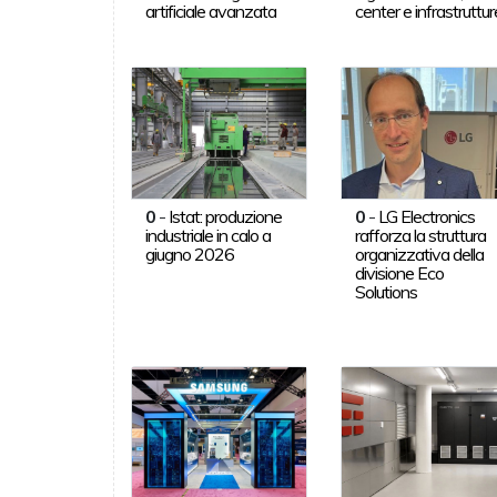
artificiale avanzata
center e infrastruttur
0
-
Istat: produzione
0
-
LG Electronics
industriale in calo a
rafforza la struttura
giugno 2026
organizzativa della
divisione Eco
Solutions