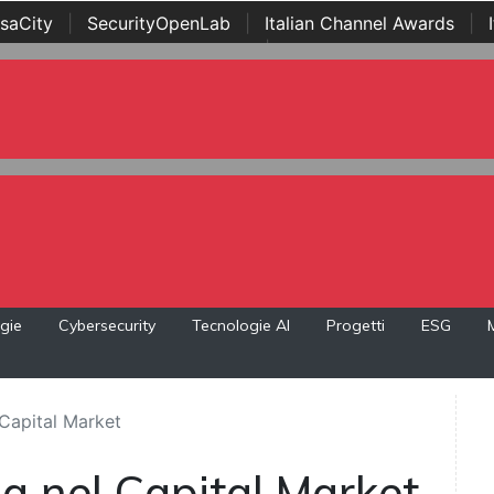
saCity
|
SecurityOpenLab
|
Italian Channel Awards
|
Awards
|
...
gie
Cybersecurity
Tecnologie AI
Progetti
ESG
l Capital Market
ada nel Capital Market