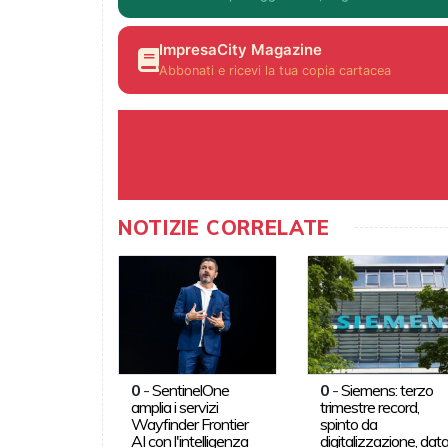
ImpresaCity Magazine
Abbonati e ricevi la tua copia cartacea
NOTIZIE CORRELATE
0
-
SentinelOne
0
-
Siemens: terzo
amplia i servizi
trimestre record,
Wayfinder Frontier
spinto da
AI con l'intelligenza
digitalizzazione, dat