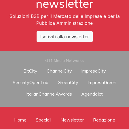
newsletter
Soluzioni B2B per il Mercato delle Imprese e per la
Pubblica Amministrazione
Iscriviti alla newsletter
G11 Media Networks
BitCity
ChannelCity
ImpresaCity
SecurityOpenLab
GreenCity
ImpresaGreen
ItalianChannelAwards
AgendaIct
Home
Speciali
Newsletter
Redazione