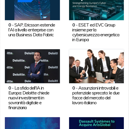
0
-
SAP, Ericsson estende
0
-
ESET ed EVC Group
l'AI a livello enterprise con
insieme per la
una Business Data Fabric
cybersicurezza energetica
in Europa
0
-
La sfida dell'IA in
0
-
Assunzioni introvabili e
Europa: Deloitte chiede
potenziale sprecato: le due
nuovi investimenti in
facce del mercato del
sovranità digitale e
lavoro italiano
finanziaria