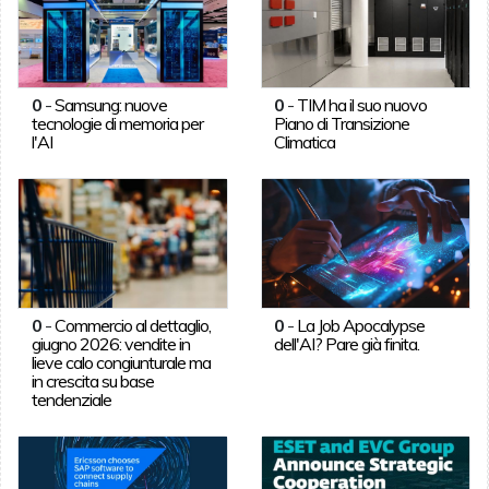
0
-
Samsung: nuove
0
-
TIM ha il suo nuovo
tecnologie di memoria per
Piano di Transizione
l'AI
Climatica
0
-
Commercio al dettaglio,
0
-
La Job Apocalypse
giugno 2026: vendite in
dell'AI? Pare già finita.
lieve calo congiunturale ma
in crescita su base
tendenziale