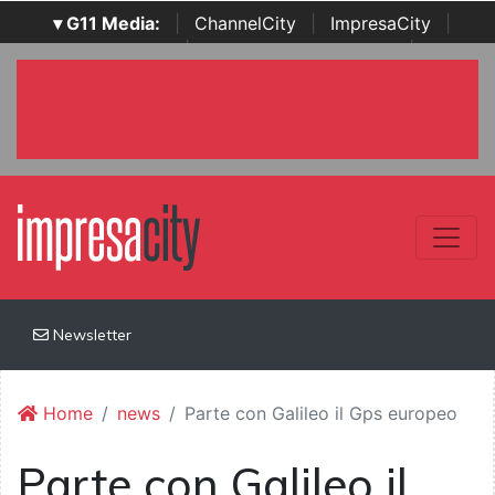
▾ G11 Media:
|
ChannelCity
|
ImpresaCity
|
SecurityOpenLab
|
Italian Channel Awards
|
Italian
Project Awards
|
Italian Security Awards
|
...
Newsletter
Home
news
Parte con Galileo il Gps europeo
Parte con Galileo il