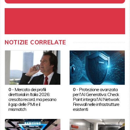
NOTIZIE CORRELATE
0
-
Mercato dei profili
0
-
Protezione avanzata
direttoriali in Italia 2026:
per l'AI Generativa: Check
crescita record, ma pesano
Point integra l'AI Network
il gap delle PMI e il
Firewall nelle infrastrutture
mismatch
esistenti