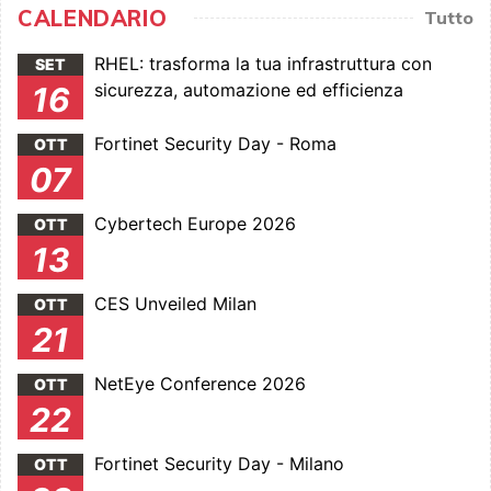
CALENDARIO
Tutto
RHEL: trasforma la tua infrastruttura con
SET
sicurezza, automazione ed efficienza
16
Fortinet Security Day - Roma
OTT
07
Cybertech Europe 2026
OTT
13
CES Unveiled Milan
OTT
21
NetEye Conference 2026
OTT
22
Fortinet Security Day - Milano
OTT