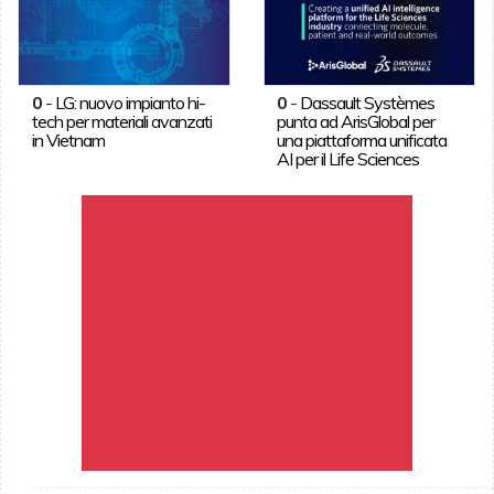
0
-
LG: nuovo impianto hi-
0
-
Dassault Systèmes
tech per materiali avanzati
punta ad ArisGlobal per
in Vietnam
una piattaforma unificata
AI per il Life Sciences