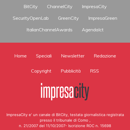
BitCity
ChannelCity
ImpresaCity
SecurityOpenLab
GreenCity
ImpresaGreen
ItalianChannelAwards
AgendaIct
Home
Speciali
Newsletter
Redazione
Copyright
Pubblicità
RSS
ImpresaCity e' un canale di BitCity, testata giornalistica registrata
presso il tribunale di Como ,
n. 21/2007 del 11/10/2007- Iscrizione ROC n. 15698