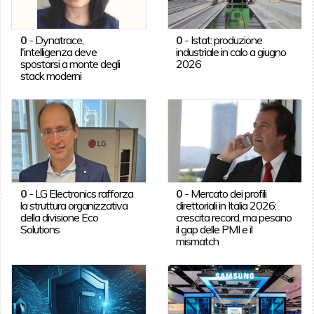
0
-
Dynatrace,
0
-
Istat: produzione
l'intelligenza deve
industriale in calo a giugno
spostarsi a monte degli
2026
stack moderni
0
-
LG Electronics rafforza
0
-
Mercato dei profili
la struttura organizzativa
direttoriali in Italia 2026:
della divisione Eco
crescita record, ma pesano
Solutions
il gap delle PMI e il
mismatch