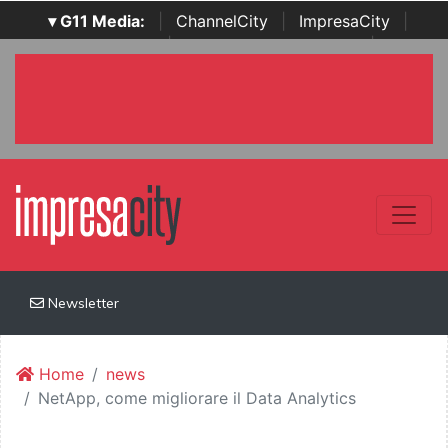
▾ G11 Media:
|
ChannelCity
|
ImpresaCity
|
SecurityOpenLab
|
Italian Channel Awards
|
Italian
Project Awards
|
Italian Security Awards
|
...
Newsletter
Home
news
NetApp, come migliorare il Data Analytics