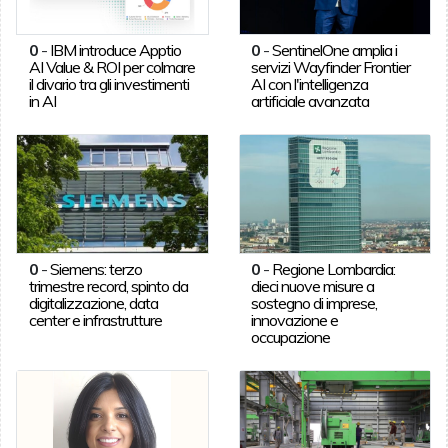
0
-
IBM introduce Apptio
0
-
SentinelOne amplia i
AI Value & ROI per colmare
servizi Wayfinder Frontier
il divario tra gli investimenti
AI con l'intelligenza
in AI
artificiale avanzata
0
-
Siemens: terzo
0
-
Regione Lombardia:
trimestre record, spinto da
dieci nuove misure a
digitalizzazione, data
sostegno di imprese,
center e infrastrutture
innovazione e
occupazione