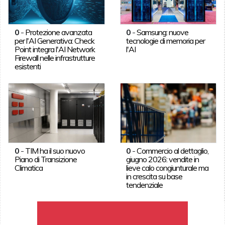
0
-
Protezione avanzata
0
-
Samsung: nuove
per l'AI Generativa: Check
tecnologie di memoria per
Point integra l'AI Network
l'AI
Firewall nelle infrastrutture
esistenti
0
-
TIM ha il suo nuovo
0
-
Commercio al dettaglio,
Piano di Transizione
giugno 2026: vendite in
Climatica
lieve calo congiunturale ma
in crescita su base
tendenziale