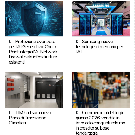
0
-
Protezione avanzata
0
-
Samsung: nuove
per l'AI Generativa: Check
tecnologie di memoria per
Point integra l'AI Network
l'AI
Firewall nelle infrastrutture
esistenti
0
-
TIM ha il suo nuovo
0
-
Commercio al dettaglio,
Piano di Transizione
giugno 2026: vendite in
Climatica
lieve calo congiunturale ma
in crescita su base
tendenziale