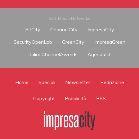
G11 Media Networks
BitCity
ChannelCity
ImpresaCity
SecurityOpenLab
GreenCity
ImpresaGreen
ItalianChannelAwards
AgendaIct
Home
Speciali
Newsletter
Redazione
Copyright
Pubblicità
RSS