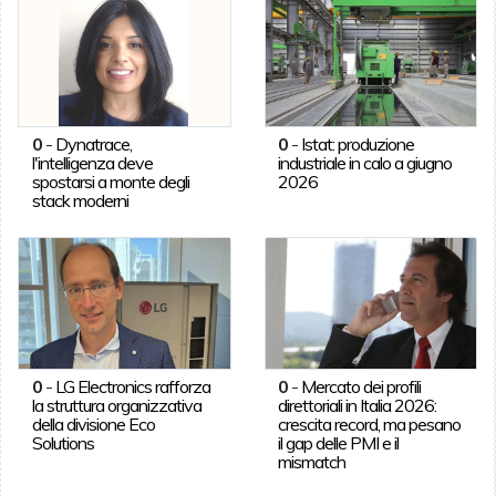
0
-
Dynatrace,
0
-
Istat: produzione
l'intelligenza deve
industriale in calo a giugno
spostarsi a monte degli
2026
stack moderni
0
-
LG Electronics rafforza
0
-
Mercato dei profili
la struttura organizzativa
direttoriali in Italia 2026:
della divisione Eco
crescita record, ma pesano
Solutions
il gap delle PMI e il
mismatch