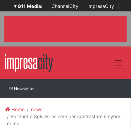
▾ G11 Media:
|
ChannelCity
|
ImpresaCity
|
SecurityOpenLab
|
Italian Channel Awards
|
Italian
Project Awards
|
Italian Security Awards
|
...
Newsletter
Home
news
Fortinet e Splunk insieme per contrastare il cyber
crime