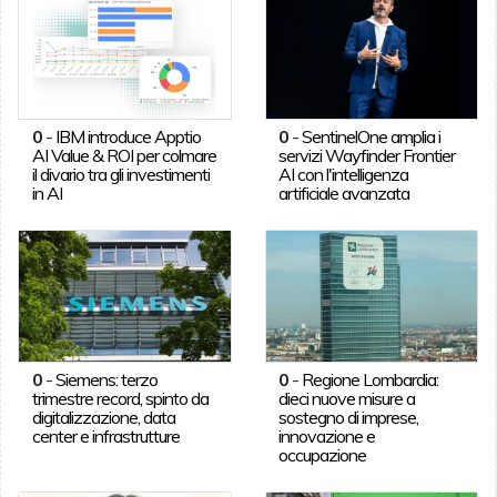
0
-
IBM introduce Apptio
0
-
SentinelOne amplia i
AI Value & ROI per colmare
servizi Wayfinder Frontier
il divario tra gli investimenti
AI con l'intelligenza
in AI
artificiale avanzata
0
-
Siemens: terzo
0
-
Regione Lombardia:
trimestre record, spinto da
dieci nuove misure a
digitalizzazione, data
sostegno di imprese,
center e infrastrutture
innovazione e
occupazione