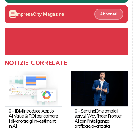
ImpresaCity Magazine
Abbonati
NOTIZIE CORRELATE
0
-
IBM introduce Apptio
0
-
SentinelOne amplia i
AI Value & ROI per colmare
servizi Wayfinder Frontier
il divario tra gli investimenti
AI con l'intelligenza
in AI
artificiale avanzata