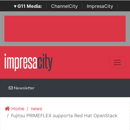
▾ G11 Media:
|
ChannelCity
|
ImpresaCity
|
SecurityOpenLab
|
Italian Channel Awards
|
Italian
Project Awards
|
Italian Security Awards
|
...
Newsletter
Home
news
Fujitsu PRIMEFLEX supporta Red Hat OpenStack