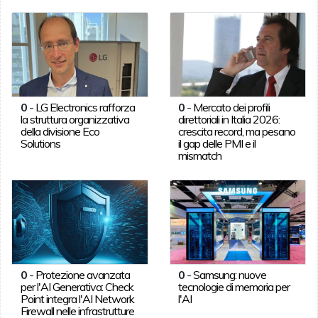
0
-
LG Electronics rafforza
0
-
Mercato dei profili
la struttura organizzativa
direttoriali in Italia 2026:
della divisione Eco
crescita record, ma pesano
Solutions
il gap delle PMI e il
mismatch
0
-
Protezione avanzata
0
-
Samsung: nuove
per l'AI Generativa: Check
tecnologie di memoria per
Point integra l'AI Network
l'AI
Firewall nelle infrastrutture