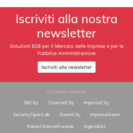
Iscriviti alla nostra
newsletter
Soluzioni B2B per il Mercato delle Imprese e per la
Pubblica Amministrazione
Iscriviti alla newsletter
G11 Media Networks
BitCity
ChannelCity
ImpresaCity
SecurityOpenLab
GreenCity
ImpresaGreen
ItalianChannelAwards
AgendaIct