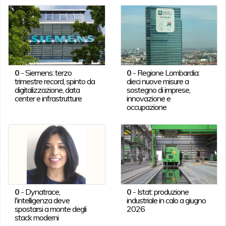
0
-
Siemens: terzo
0
-
Regione Lombardia:
trimestre record, spinto da
dieci nuove misure a
digitalizzazione, data
sostegno di imprese,
center e infrastrutture
innovazione e
occupazione
0
-
Dynatrace,
0
-
Istat: produzione
l'intelligenza deve
industriale in calo a giugno
spostarsi a monte degli
2026
stack moderni