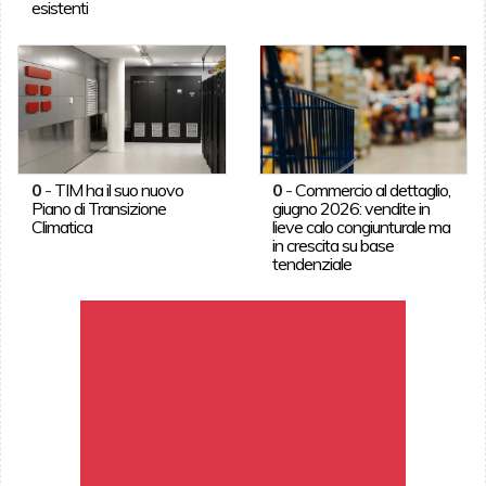
esistenti
0
-
TIM ha il suo nuovo
0
-
Commercio al dettaglio,
Piano di Transizione
giugno 2026: vendite in
Climatica
lieve calo congiunturale ma
in crescita su base
tendenziale