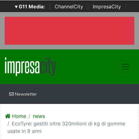
▾ G11 Media:
|
ChannelCity
|
ImpresaCity
|
SecurityOpenLab
|
Italian Channel Awards
|
Italian
Project Awards
|
Italian Security Awards
|
...
Newsletter
Home
news
EcoTyre: gestiti oltre 320milioni di kg di gomme
usate in 8 anni