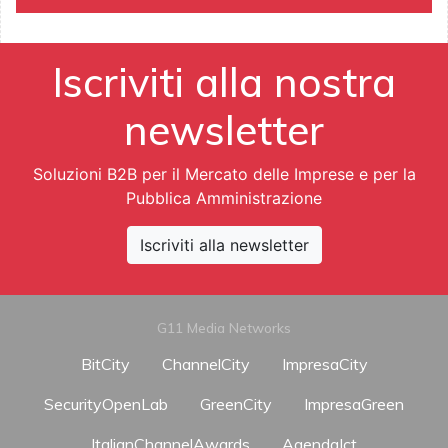
Iscriviti alla nostra
newsletter
Soluzioni B2B per il Mercato delle Imprese e per la
Pubblica Amministrazione
Iscriviti alla newsletter
G11 Media Networks
BitCity
ChannelCity
ImpresaCity
SecurityOpenLab
GreenCity
ImpresaGreen
ItalianChannelAwards
AgendaIct