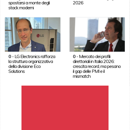
spostarsi a monte degli
2026
stack moderni
0
-
LG Electronics rafforza
0
-
Mercato dei profili
la struttura organizzativa
direttoriali in Italia 2026:
della divisione Eco
crescita record, ma pesano
Solutions
il gap delle PMI e il
mismatch