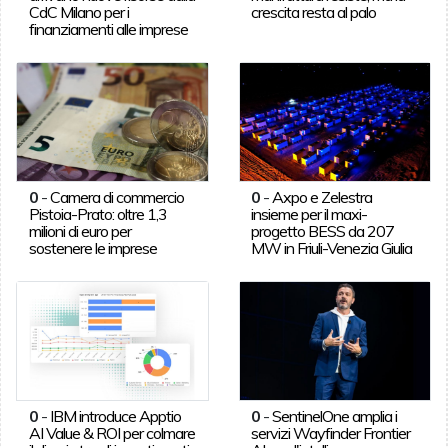
CdC Milano per i
crescita resta al palo
finanziamenti alle imprese
0
-
Camera di commercio
0
-
Axpo e Zelestra
Pistoia-Prato: oltre 1,3
insieme per il maxi-
milioni di euro per
progetto BESS da 207
sostenere le imprese
MW in Friuli-Venezia Giulia
0
-
IBM introduce Apptio
0
-
SentinelOne amplia i
AI Value & ROI per colmare
servizi Wayfinder Frontier