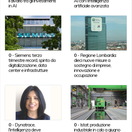
il divario tra gli investimenti
AI con l'intelligenza
in AI
artificiale avanzata
0
-
Siemens: terzo
0
-
Regione Lombardia:
trimestre record, spinto da
dieci nuove misure a
digitalizzazione, data
sostegno di imprese,
center e infrastrutture
innovazione e
occupazione
0
-
Dynatrace,
0
-
Istat: produzione
l'intelligenza deve
industriale in calo a giugno