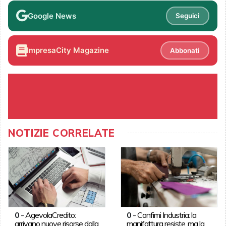
Google News
Seguici
ImpresaCity Magazine
Abbonati
NOTIZIE CORRELATE
0
-
AgevolaCredito:
0
-
Confimi Industria: la
arrivano nuove risorse dalla
manifattura resiste, ma la