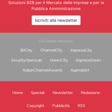
Soluzioni B2B per il Mercato delle Imprese e per la
Pubblica Amministrazione
Iscriviti alla newsletter
G11 Media Networks
BitCity
ChannelCity
ImpresaCity
SecurityOpenLab
GreenCity
ImpresaGreen
ItalianChannelAwards
AgendaIct
Home
Speciali
Newsletter
Redazione
Copyright
Pubblicità
RSS