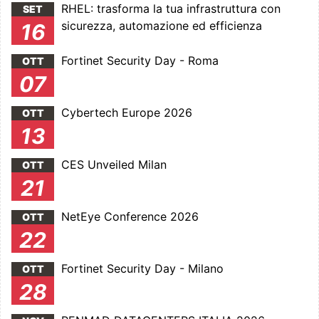
RHEL: trasforma la tua infrastruttura con
SET
sicurezza, automazione ed efficienza
16
Fortinet Security Day - Roma
OTT
07
Cybertech Europe 2026
OTT
13
CES Unveiled Milan
OTT
21
NetEye Conference 2026
OTT
22
Fortinet Security Day - Milano
OTT
28