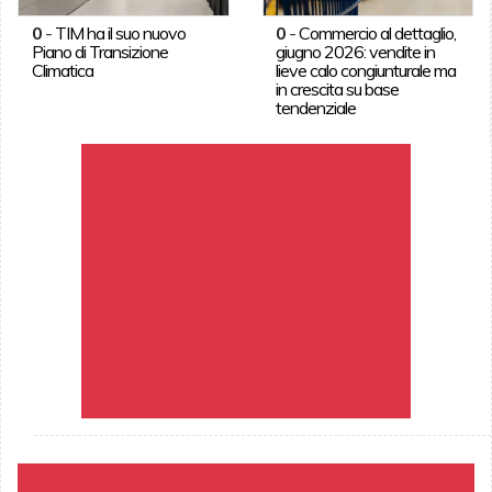
0
-
TIM ha il suo nuovo
0
-
Commercio al dettaglio,
Piano di Transizione
giugno 2026: vendite in
Climatica
lieve calo congiunturale ma
in crescita su base
tendenziale