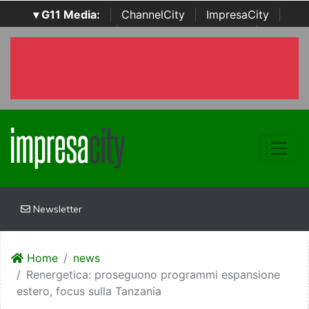
▾ G11 Media:
|
ChannelCity
|
ImpresaCity
|
SecurityOpenLab
|
Italian Channel Awards
|
Italian
Project Awards
|
Italian Security Awards
|
...
Newsletter
Home
news
Renergetica: proseguono programmi espansione
estero, focus sulla Tanzania