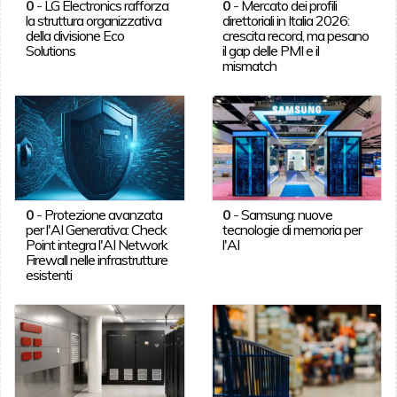
0
-
LG Electronics rafforza
0
-
Mercato dei profili
la struttura organizzativa
direttoriali in Italia 2026:
della divisione Eco
crescita record, ma pesano
Solutions
il gap delle PMI e il
mismatch
0
-
Protezione avanzata
0
-
Samsung: nuove
per l'AI Generativa: Check
tecnologie di memoria per
Point integra l'AI Network
l'AI
Firewall nelle infrastrutture
esistenti