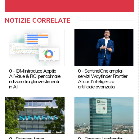
NOTIZIE CORRELATE
0
-
IBM introduce Apptio
0
-
SentinelOne amplia i
AI Value & ROI per colmare
servizi Wayfinder Frontier
il divario tra gli investimenti
AI con l'intelligenza
in AI
artificiale avanzata
0
-
Siemens: terzo
0
-
Regione Lombardia: