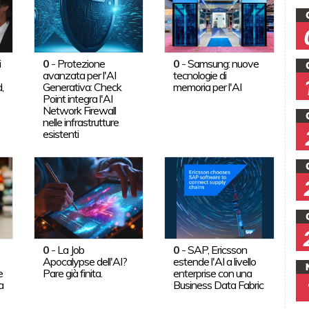
i
0
-
Protezione
0
-
Samsung: nuove
avanzata per l'AI
tecnologie di
,
Generativa: Check
memoria per l'AI
Point integra l'AI
Network Firewall
nelle infrastrutture
esistenti
0
-
La Job
0
-
SAP, Ericsson
Apocalypse dell'AI?
estende l'AI a livello
e
Pare già finita.
enterprise con una
a
Business Data Fabric