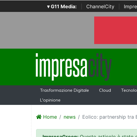
▾ G11 Media:
|
ChannelCity
|
Impre
Trasformazione Digitale
Cloud
Tecnolo
L'opinione
Home
news
Eolico: partnership tr
ImpresaGreen:
Questo articolo è stato