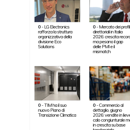
0
-
LG Electronics
0
-
Mercato dei profil
rafforza la struttura
direttoriali in Italia
organizzativa della
2026: crescita record
divisione Eco
ma pesano il gap
Solutions
delle PMI e il
mismatch
0
-
TIM ha il suo
0
-
Commercio al
nuovo Piano di
dettaglio, giugno
Transizione Climatica
2026: vendite in liev
calo congiunturale m
in crescita su base
tendenziale