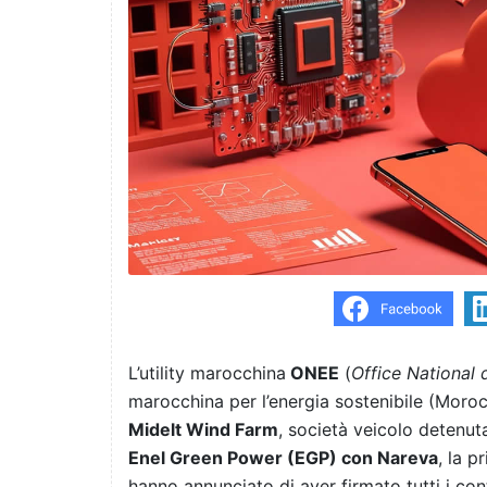
L’utility marocchina
ONEE
(
Office National d
marocchina per l’energia sostenibile (Mor
Midelt Wind Farm
, società veicolo detenut
Enel Green Power (EGP) con Nareva
, la p
hanno annunciato di aver firmato tutti i cont