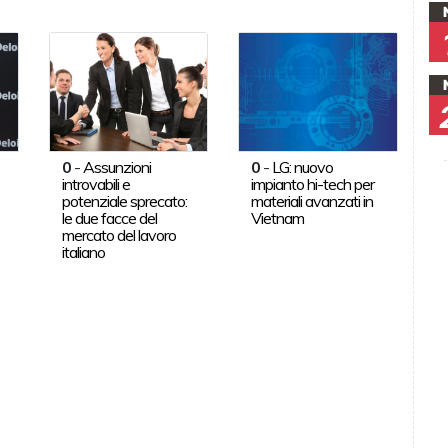
0
-
Assunzioni
0
-
LG: nuovo
introvabili e
impianto hi-tech per
potenziale sprecato:
materiali avanzati in
le due facce del
Vietnam
mercato del lavoro
italiano