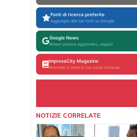
Fonti di ricerca preferite
Aggiungici alle tue fonti su Google
Google News
Rimani sempre aggiornato, seguici
ImpresaCity Magazine
Abbonati e ricevi la tua copia cartacea
NOTIZIE CORRELATE