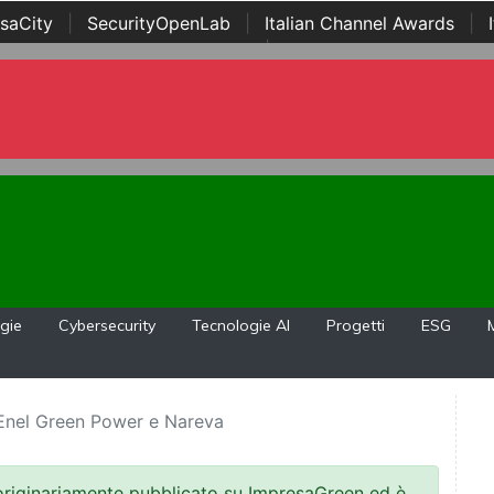
saCity
|
SecurityOpenLab
|
Italian Channel Awards
|
Awards
|
...
gie
Cybersecurity
Tecnologie AI
Progetti
ESG
a Enel Green Power e Nareva
 originariamente pubblicato su ImpresaGreen ed è