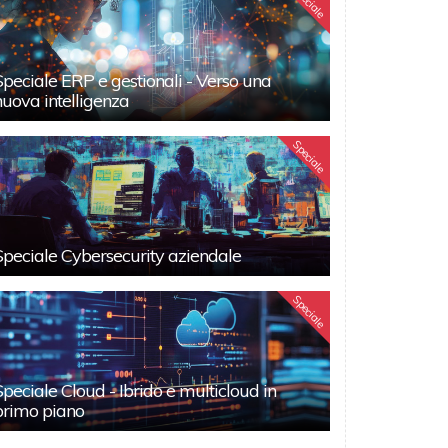
Speciale
Speciale ERP e gestionali - Verso una
nuova intelligenza
Speciale
Speciale Cybersecurity aziendale
Speciale
Speciale Cloud - Ibrido e multicloud in
primo piano