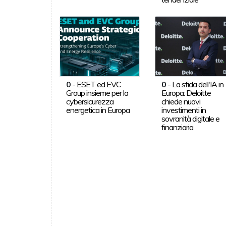
0
-
ESET ed EVC
0
-
La sfida dell'IA in
Group insieme per la
Europa: Deloitte
cybersicurezza
chiede nuovi
energetica in Europa
investimenti in
sovranità digitale e
finanziaria