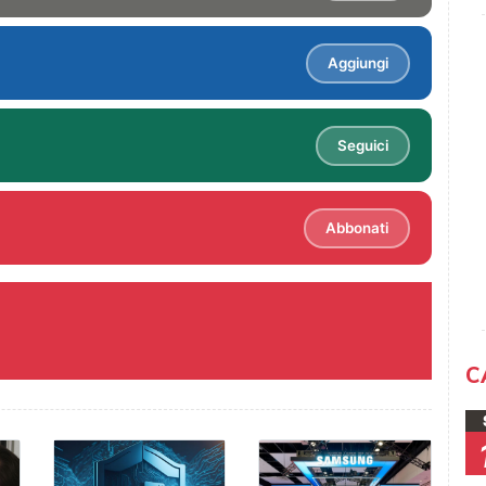
Aggiungi
Seguici
Abbonati
C