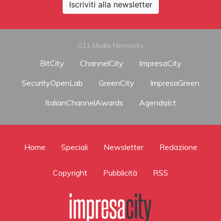
Iscriviti alla newsletter
G11 Media Networks
BitCity
ChannelCity
ImpresaCity
SecurityOpenLab
GreenCity
ImpresaGreen
ItalianChannelAwards
AgendaIct
Home
Speciali
Newsletter
Redazione
Copyright
Pubblicità
RSS