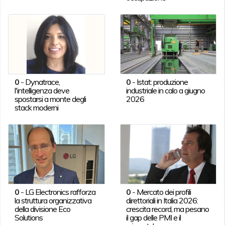
0
-
Dynatrace,
0
-
Istat: produzione
l'intelligenza deve
industriale in calo a giugno
spostarsi a monte degli
2026
stack moderni
0
-
LG Electronics rafforza
0
-
Mercato dei profili
la struttura organizzativa
direttoriali in Italia 2026:
della divisione Eco
crescita record, ma pesano
Solutions
il gap delle PMI e il