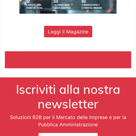
Leggi il Magazine
Iscriviti alla nostra
newsletter
Soluzioni B2B per il Mercato delle Imprese e per la
Pubblica Amministrazione