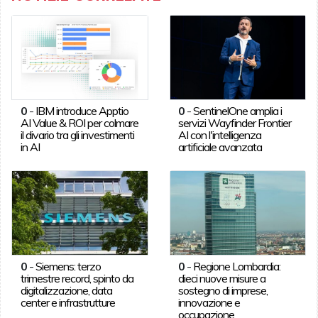
0
-
IBM introduce Apptio
0
-
SentinelOne amplia i
AI Value & ROI per colmare
servizi Wayfinder Frontier
il divario tra gli investimenti
AI con l'intelligenza
in AI
artificiale avanzata
0
-
Siemens: terzo
0
-
Regione Lombardia:
trimestre record, spinto da
dieci nuove misure a
digitalizzazione, data
sostegno di imprese,
center e infrastrutture
innovazione e
occupazione