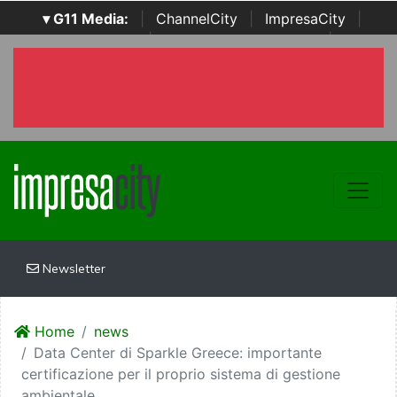
▾ G11 Media:
|
ChannelCity
|
ImpresaCity
|
SecurityOpenLab
|
Italian Channel Awards
|
Italian
Project Awards
|
Italian Security Awards
|
...
Newsletter
Home
news
Data Center di Sparkle Greece: importante
certificazione per il proprio sistema di gestione
ambientale