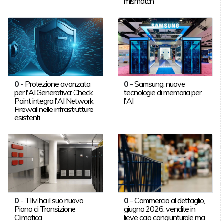
mismatch
0
-
Protezione avanzata
0
-
Samsung: nuove
per l'AI Generativa: Check
tecnologie di memoria per
Point integra l'AI Network
l'AI
Firewall nelle infrastrutture
esistenti
0
-
TIM ha il suo nuovo
0
-
Commercio al dettaglio,
Piano di Transizione
giugno 2026: vendite in
Climatica
lieve calo congiunturale ma