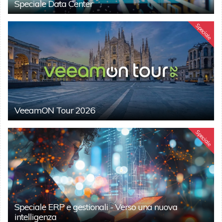
Speciale Data Center
Speciale
VeeamON Tour 2026
Speciale
Speciale ERP e gestionali - Verso una nuova
intelligenza