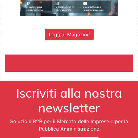
Leggi il Magazine
Iscriviti alla nostra
newsletter
Soluzioni B2B per il Mercato delle Imprese e per la
Pubblica Amministrazione