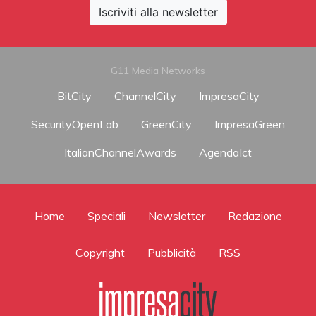
Iscriviti alla newsletter
G11 Media Networks
BitCity
ChannelCity
ImpresaCity
SecurityOpenLab
GreenCity
ImpresaGreen
ItalianChannelAwards
AgendaIct
Home
Speciali
Newsletter
Redazione
Copyright
Pubblicità
RSS