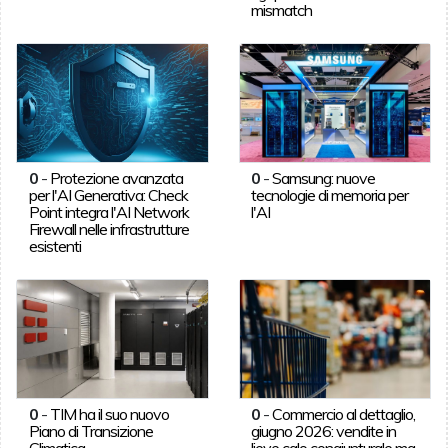
mismatch
0
-
Protezione avanzata
0
-
Samsung: nuove
per l'AI Generativa: Check
tecnologie di memoria per
Point integra l'AI Network
l'AI
Firewall nelle infrastrutture
esistenti
0
-
TIM ha il suo nuovo
0
-
Commercio al dettaglio,
Piano di Transizione
giugno 2026: vendite in
Climatica
lieve calo congiunturale ma