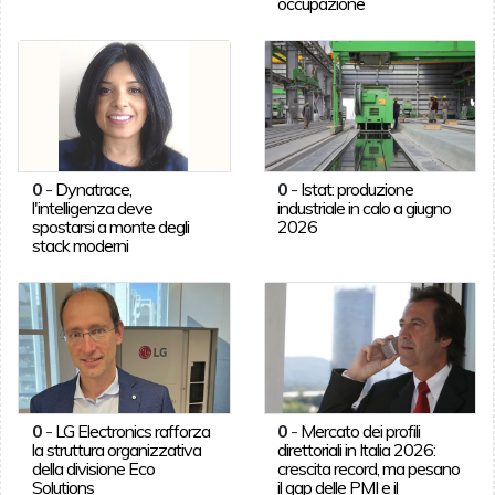
occupazione
0
-
Dynatrace,
0
-
Istat: produzione
l'intelligenza deve
industriale in calo a giugno
spostarsi a monte degli
2026
stack moderni
0
-
LG Electronics rafforza
0
-
Mercato dei profili
la struttura organizzativa
direttoriali in Italia 2026:
della divisione Eco
crescita record, ma pesano
Solutions
il gap delle PMI e il