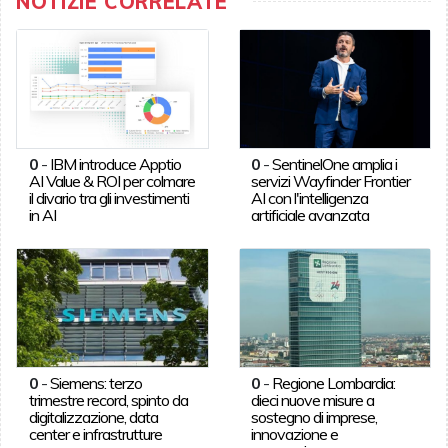
NOTIZIE CORRELATE
0
-
IBM introduce Apptio
0
-
SentinelOne amplia i
AI Value & ROI per colmare
servizi Wayfinder Frontier
il divario tra gli investimenti
AI con l'intelligenza
in AI
artificiale avanzata
0
-
Siemens: terzo
0
-
Regione Lombardia:
trimestre record, spinto da
dieci nuove misure a
digitalizzazione, data
sostegno di imprese,
center e infrastrutture
innovazione e