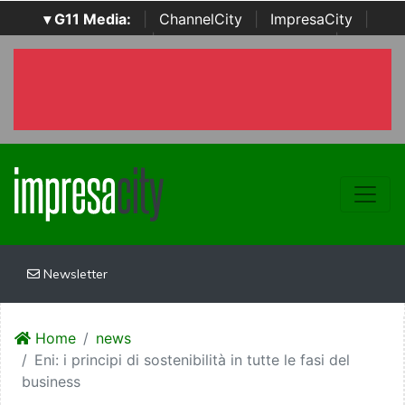
▾ G11 Media:
|
ChannelCity
|
ImpresaCity
|
SecurityOpenLab
|
Italian Channel Awards
|
Italian
Project Awards
|
Italian Security Awards
|
...
Newsletter
Home
news
Eni: i principi di sostenibilità in tutte le fasi del
business