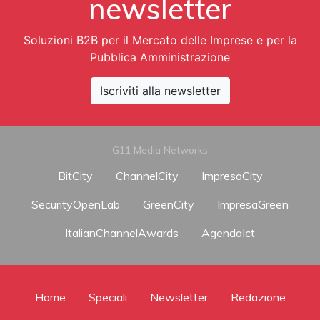
newsletter
Soluzioni B2B per il Mercato delle Imprese e per la
Pubblica Amministrazione
Iscriviti alla newsletter
G11 Media Networks
BitCity
ChannelCity
ImpresaCity
SecurityOpenLab
GreenCity
ImpresaGreen
ItalianChannelAwards
AgendaIct
Home
Speciali
Newsletter
Redazione