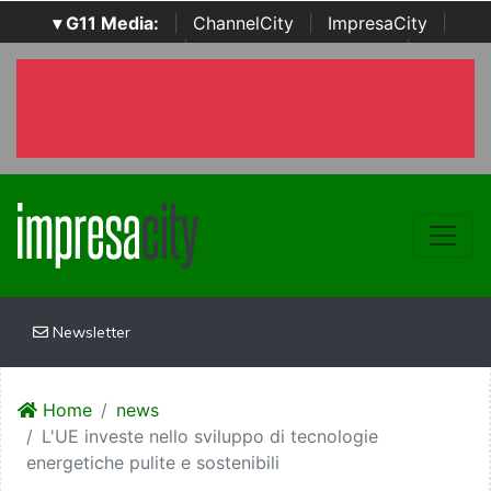
▾ G11 Media:
|
ChannelCity
|
ImpresaCity
|
SecurityOpenLab
|
Italian Channel Awards
|
Italian
Project Awards
|
Italian Security Awards
|
...
Newsletter
Home
news
L'UE investe nello sviluppo di tecnologie
energetiche pulite e sostenibili