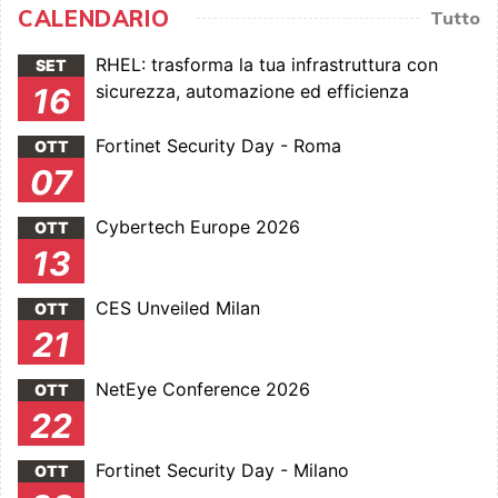
CALENDARIO
Tutto
RHEL: trasforma la tua infrastruttura con
SET
sicurezza, automazione ed efficienza
16
Fortinet Security Day - Roma
OTT
07
Cybertech Europe 2026
OTT
13
CES Unveiled Milan
OTT
21
NetEye Conference 2026
OTT
22
Fortinet Security Day - Milano
OTT