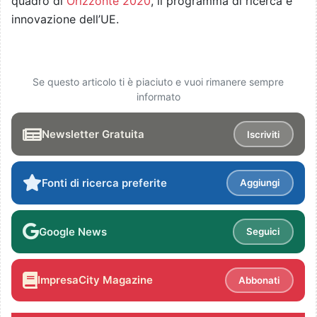
quadro di
Orizzonte 2020
, il programma di ricerca e
innovazione dell’UE.
Se questo articolo ti è piaciuto e vuoi rimanere sempre
informato
Newsletter Gratuita
Iscriviti
Fonti di ricerca preferite
Aggiungi
Google News
Seguici
ImpresaCity Magazine
Abbonati