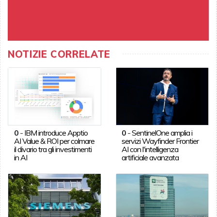
NOTIZIE CORRELATE
0
-
IBM introduce Apptio
0
-
SentinelOne amplia i
AI Value & ROI per colmare
servizi Wayfinder Frontier
il divario tra gli investimenti
AI con l'intelligenza
in AI
artificiale avanzata