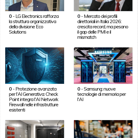
0
-
LG Electronics rafforza
0
-
Mercato dei profili
la struttura organizzativa
direttoriali in Italia 2026:
della divisione Eco
crescita record, ma pesano
Solutions
il gap delle PMI e il
mismatch
0
-
Protezione avanzata
0
-
Samsung: nuove
per l'AI Generativa: Check
tecnologie di memoria per
Point integra l'AI Network
l'AI
Firewall nelle infrastrutture
esistenti