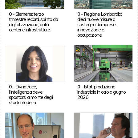
0
-
Siemens: terzo
0
-
Regione Lombardia:
trimestre record, spinto da
dieci nuove misure a
digitalizzazione, data
sostegno di imprese,
center e infrastrutture
innovazione e
occupazione
0
-
Dynatrace,
0
-
Istat: produzione
l'intelligenza deve
industriale in calo a giugno
spostarsi a monte degli
2026
stack moderni