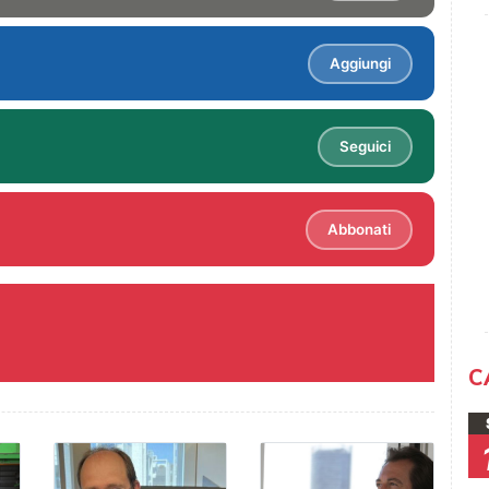
Aggiungi
Seguici
Abbonati
C