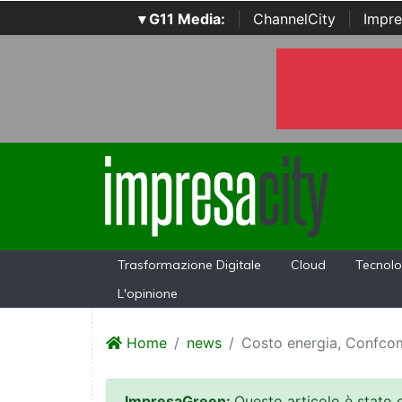
▾ G11 Media:
|
ChannelCity
|
Impre
Trasformazione Digitale
Cloud
Tecnolo
L'opinione
Home
news
Costo energia, Confcom
ImpresaGreen:
Questo articolo è stato