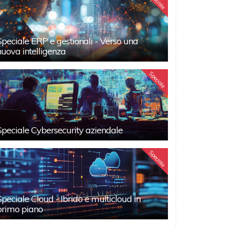
Speciale
Speciale ERP e gestionali - Verso una
nuova intelligenza
Speciale
Speciale Cybersecurity aziendale
Speciale
Speciale Cloud - Ibrido e multicloud in
primo piano