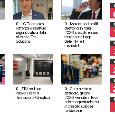
0
-
LG Electronics
0
-
Mercato dei profili
rafforza la struttura
direttoriali in Italia
organizzativa della
2026: crescita record,
divisione Eco
ma pesano il gap
Solutions
delle PMI e il
mismatch
0
-
TIM ha il suo
0
-
Commercio al
nuovo Piano di
dettaglio, giugno
Transizione Climatica
2026: vendite in lieve
calo congiunturale ma
in crescita su base
tendenziale