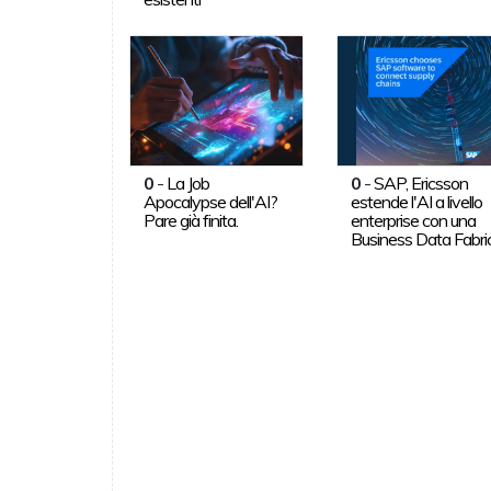
0
-
La Job
0
-
SAP, Ericsson
Apocalypse dell'AI?
estende l'AI a livello
Pare già finita.
enterprise con una
Business Data Fabri