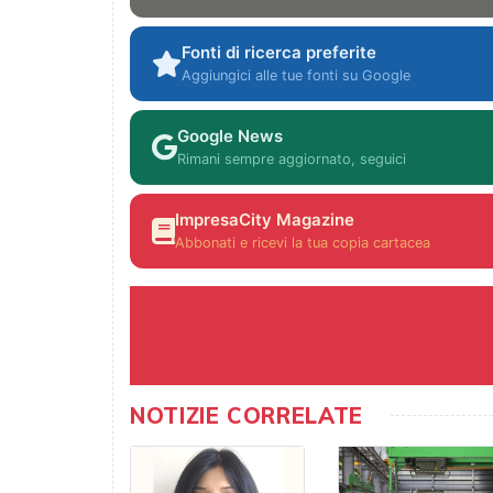
Fonti di ricerca preferite
Aggiungici alle tue fonti su Google
Google News
Rimani sempre aggiornato, seguici
ImpresaCity Magazine
Abbonati e ricevi la tua copia cartacea
NOTIZIE CORRELATE