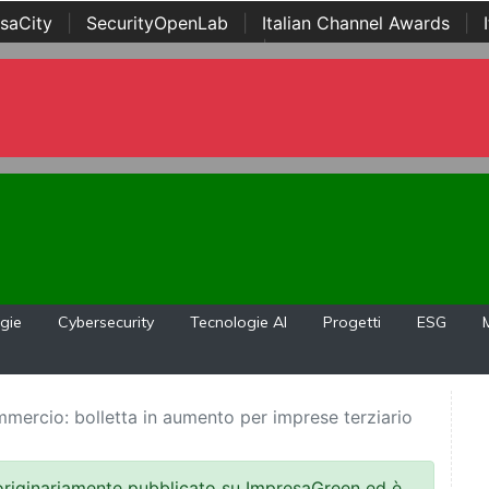
saCity
|
SecurityOpenLab
|
Italian Channel Awards
|
Awards
|
...
gie
Cybersecurity
Tecnologie AI
Progetti
ESG
mercio: bolletta in aumento per imprese terziario
 originariamente pubblicato su ImpresaGreen ed è