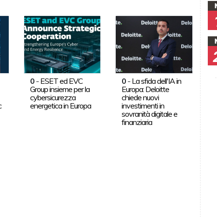
0
-
ESET ed EVC
0
-
La sfida dell'IA in
Group insieme per la
Europa: Deloitte
cybersicurezza
chiede nuovi
c
energetica in Europa
investimenti in
sovranità digitale e
finanziaria