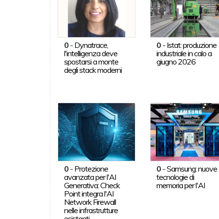
0
-
Dynatrace,
0
-
Istat: produzione
l'intelligenza deve
industriale in calo a
spostarsi a monte
giugno 2026
degli stack moderni
0
-
Protezione
0
-
Samsung: nuove
avanzata per l'AI
tecnologie di
Generativa: Check
memoria per l'AI
Point integra l'AI
Network Firewall
nelle infrastrutture
esistenti