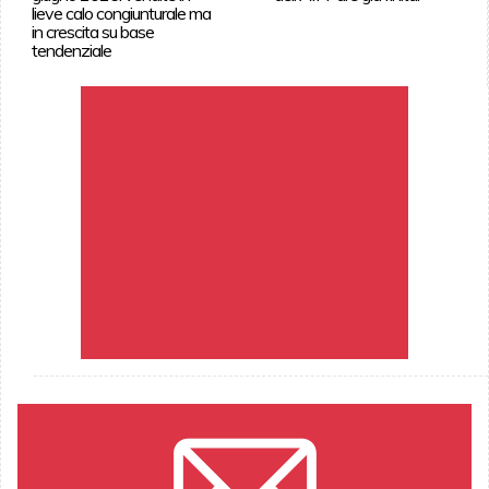
lieve calo congiunturale ma
in crescita su base
tendenziale