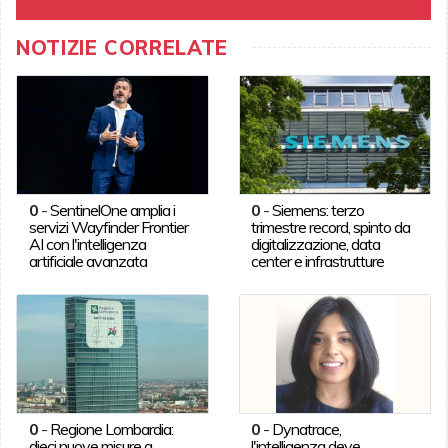
NOTIZIE CORRELATE
0
-
SentinelOne amplia i
0
-
Siemens: terzo
servizi Wayfinder Frontier
trimestre record, spinto da
AI con l'intelligenza
digitalizzazione, data
artificiale avanzata
center e infrastrutture
0
-
Regione Lombardia:
0
-
Dynatrace,
dieci nuove misure a
l'intelligenza deve