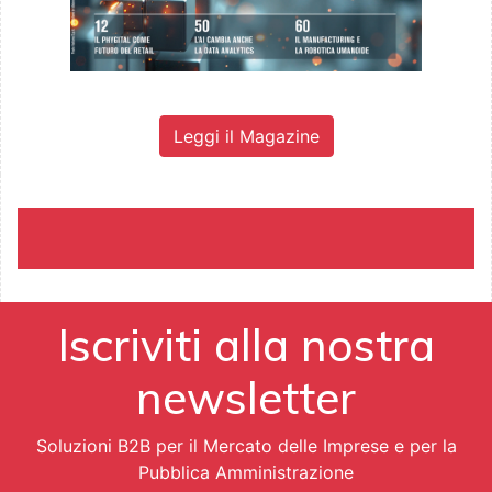
Leggi il Magazine
Iscriviti alla nostra
newsletter
Soluzioni B2B per il Mercato delle Imprese e per la
Pubblica Amministrazione