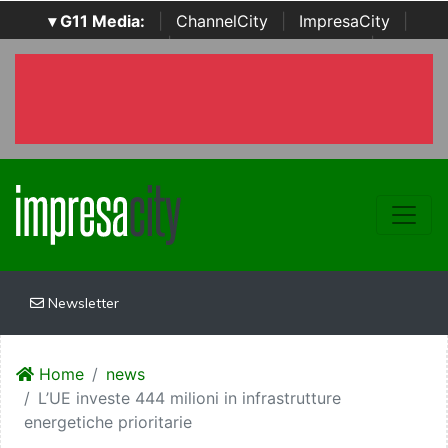
▾ G11 Media:
|
ChannelCity
|
ImpresaCity
|
SecurityOpenLab
|
Italian Channel Awards
|
Italian
Project Awards
|
Italian Security Awards
|
...
Newsletter
Home
news
L’UE investe 444 milioni in infrastrutture
energetiche prioritarie