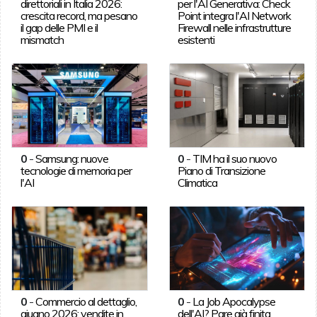
direttoriali in Italia 2026:
per l'AI Generativa: Check
crescita record, ma pesano
Point integra l'AI Network
il gap delle PMI e il
Firewall nelle infrastrutture
mismatch
esistenti
0
-
Samsung: nuove
0
-
TIM ha il suo nuovo
tecnologie di memoria per
Piano di Transizione
l'AI
Climatica
0
-
Commercio al dettaglio,
0
-
La Job Apocalypse
giugno 2026: vendite in
dell'AI? Pare già finita.