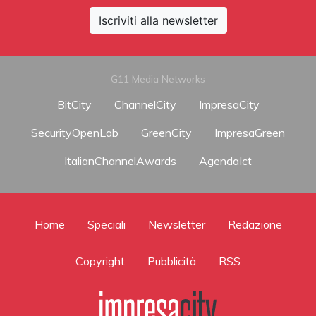
Iscriviti alla newsletter
G11 Media Networks
BitCity
ChannelCity
ImpresaCity
SecurityOpenLab
GreenCity
ImpresaGreen
ItalianChannelAwards
AgendaIct
Home
Speciali
Newsletter
Redazione
Copyright
Pubblicità
RSS