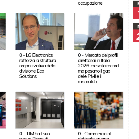
occupazione
0
-
LG Electronics
0
-
Mercato dei profili
rafforza la struttura
direttoriali in Italia
organizzativa della
2026: crescita record,
divisione Eco
ma pesano il gap
Solutions
delle PMI e il
mismatch
0
-
TIM ha il suo
0
-
Commercio al
nuovo Piano di
dettaglio, giugno