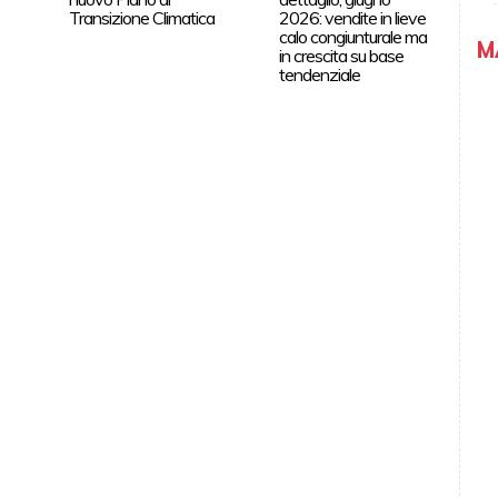
Transizione Climatica
2026: vendite in lieve
calo congiunturale ma
M
in crescita su base
tendenziale