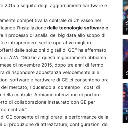
re 2015 a seguito degli aggiornamenti hardware e
amente competitiva la centrale di Chivasso nel
ficando l'installazione
delle tecnologie software e
e il processo di analisi dei big data allo scopo di
i e intraprendere scelte operative migliori.
offerti dalle soluzioni digitali di GE," ha affermato
o di A2A. "Grazie a questi miglioramenti abbiamo
el mese di novembre 2015, dopo tre anni di fermo
tura di rispondere abbastanza velocemente alle
luzioni software e hardware di GE ci consentono ora
i del mercato, riducendo al contempo i costi di
 della centrale. Abbiamo intenzione di portare
porto di collaborazione instaurato con GE per
rco centrali."
n
di GE consente di migliorare la performance della
ni di produzione di attrezzature, configurazioni dei