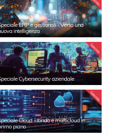
Speciale
Speciale ERP e gestionali - Verso una
nuova intelligenza
Speciale
Speciale Cybersecurity aziendale
Speciale
Speciale Cloud - Ibrido e multicloud in
primo piano