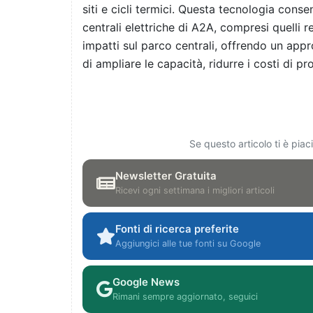
siti e cicli termici. Questa tecnologia consen
centrali elettriche di A2A, compresi quelli r
impatti sul parco centrali, offrendo un appr
di ampliare le capacità, ridurre i costi di pr
Se questo articolo ti è pia
Newsletter Gratuita
Ricevi ogni settimana i migliori articoli
Fonti di ricerca preferite
Aggiungici alle tue fonti su Google
Google News
Rimani sempre aggiornato, seguici