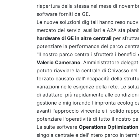
riapertura della stessa nel mese di novemb
software forniti da GE.
Le nuove soluzioni digitali hanno reso nuov
mercato dei servizi ausiliari e A2A sta piani
hardware di GE in altre centrali
per sfruttar
potenziare la performance del parco central
"Il nostro parco centrali sfrutterà i benefici 
Valerio Camerano
, Amministratore delegat
potuto riavviare la centrale di Chivasso n
forzato causato dall'incapacità della strut
variazioni nelle esigenze della rete. Le so
di adattarci più rapidamente alle condizion
gestione e migliorando l'impronta ecologica
avanti l'approccio vincente e il solido rap
potenziare l'operatività di tutto il nostro pa
La suite software
Operations Optimizatio
singola centrale e dell'intero parco in termi