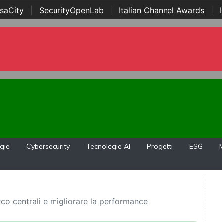
saCity
|
SecurityOpenLab
|
Italian Channel Awards
|
Awards
|
...
gie
Cybersecurity
Tecnologie AI
Progetti
ESG
arco centrali e migliorare la performance