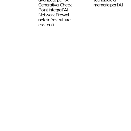
Generativa: Check
memoria per l'AI
Point integra l'AI
Network Firewall
nelle infrastrutture
esistenti