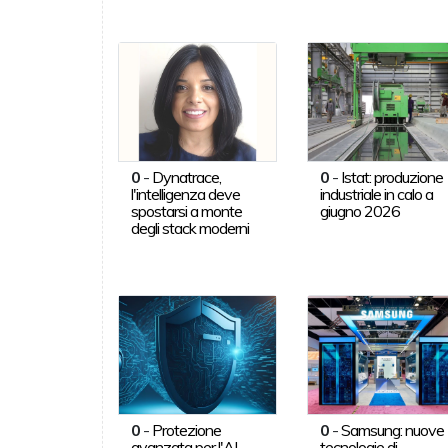
0
-
Dynatrace,
0
-
Istat: produzione
l'intelligenza deve
industriale in calo a
spostarsi a monte
giugno 2026
degli stack moderni
0
-
Protezione
0
-
Samsung: nuove
avanzata per l'AI
tecnologie di