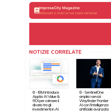
ImpresaCity Magazine
Abbonati e ricevi la tua copia cartacea
NOTIZIE CORRELATE
0
-
IBM introduce
0
-
SentinelOne
Apptio AI Value &
amplia i servizi
ROI per colmare il
Wayfinder Frontier
divario tra gli
AI con l'intelligenza
investimenti in AI
artificiale avanzata