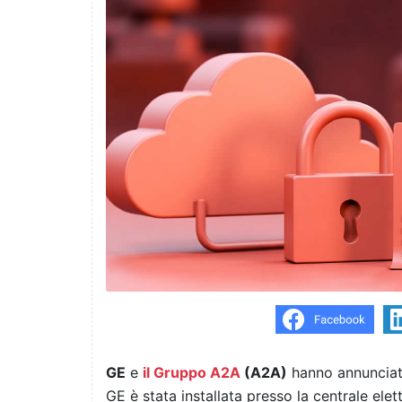
GE
e
il Gruppo A2A
(A2A)
hanno annunciato
GE è stata installata presso la centrale elet