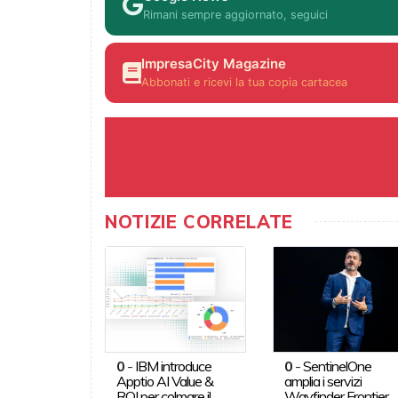
Rimani sempre aggiornato, seguici
ImpresaCity Magazine
Abbonati e ricevi la tua copia cartacea
NOTIZIE CORRELATE
0
-
IBM introduce
0
-
SentinelOne
Apptio AI Value &
amplia i servizi
ROI per colmare il
Wayfinder Frontier