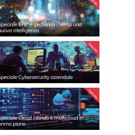
Speciale
Speciale ERP e gestionali - Verso una
nuova intelligenza
Speciale
Speciale Cybersecurity aziendale
Speciale
Speciale Cloud - Ibrido e multicloud in
primo piano