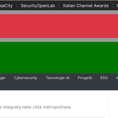
saCity
|
SecurityOpenLab
|
Italian Channel Awards
|
Awards
|
...
gie
Cybersecurity
Tecnologie AI
Progetti
ESG
e integrata nelle città metropolitane