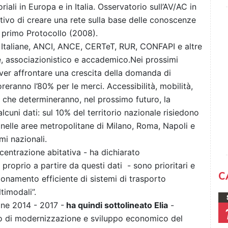
riali in Europa e in Italia. Osservatorio sull’AV/AC in
iettivo di creare una rete sulla base delle conoscenze
l primo Protocollo (2008).
FS Italiane, ANCI, ANCE, CERTeT, RUR, CONFAPI e altre
e, associazionistico e accademico.Nei prossimi
over affrontare una crescita della domanda di
oreranno l’80% per le merci. Accessibilità, mobilità,
e che determineranno, nel prossimo futuro, la
alcuni dati: sul 10% del territorio nazionale risiedono
; nelle aree metropolitane di Milano, Roma, Napoli e
mi nazionali.
ncentrazione abitativa - ha dichiarato
, proprio a partire da questi dati - sono prioritari e
C
ionamento efficiente di sistemi di trasporto
timodali”.
iane 2014 - 2017 -
ha quindi sottolineato Elia
-
o di modernizzazione e sviluppo economico del