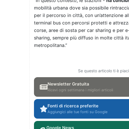
“In questo contesto, le stazioni -
ha conclus
mobilità urbana dove sia possibile rintracc
per il percorso in città, con un’attenzione al
terminal bus con percorsi protetti e attrezz
corse, aree di sosta per car sharing e per e-
sharing, sempre più diffuso in molte città ita
metropolitana.”
Se questo articolo ti è pia
Newsletter Gratuita
Ricevi ogni settimana i migliori articoli
Fonti di ricerca preferite
Aggiungici alle tue fonti su Google
Google News