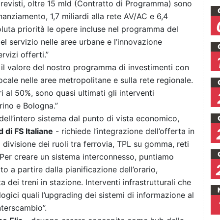
previsti, oltre 15 mld (Contratto di Programma) sono
nanziamento, 1,7 miliardi alla rete AV/AC e 6,4
oluta priorità le opere incluse nel programma del
l servizio nelle aree urbane e l’innovazione
vizi offerti.”
è il valore del nostro programma di investimenti con
locale nelle aree metropolitane e sulla rete regionale.
al 50%, sono quasi ultimati gli interventi
rino e Bologna.”
 dell’intero sistema dal punto di vista economico,
 di FS Italiane
- richiede l’integrazione dell’offerta in
divisione dei ruoli tra ferrovia, TPL su gomma, reti
 Per creare un sistema interconnesso, puntiamo
to a partire dalla pianificazione dell’orario,
ta dei treni in stazione. Interventi infrastrutturali che
gici quali l’upgrading dei sistemi di informazione al
nterscambio”.