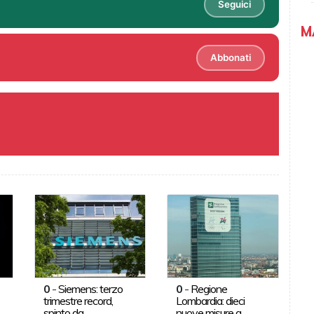
Seguici
M
Abbonati
0
-
Siemens: terzo
0
-
Regione
trimestre record,
Lombardia: dieci
spinto da
nuove misure a