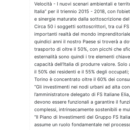
Velocità - I nuovi scenari ambientali e territo
Italia” per il triennio 2015 - 2018, con l’ob
e sinergie maturate dalla sottoscrizione de
Circa 50 i soggetti sottoscrittori, tra cui 
importanti realtà del mondo imprenditorial
quindici anni il nostro Paese si troverà a d
trasporto di oltre il 50%, con picchi che sfi
esternalità sono quindi i tre elementi chiav
capacità dell’Italia di produrre valore. Solo 
il 50% dei residenti e il 55% degli occupati
Torino è concentrato oltre il 60% dei consu
“Gli investimenti nei nodi urbani ad alta co
l’amministratore delegato di FS Italiane Elia
devono essere funzionali a garantire il funz
complessi, intrinsecamente sostenibili e mul
“Il Piano di Investimenti del Gruppo FS Ital
assume un ruolo fondamentale nel process