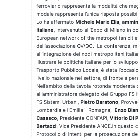
ferroviario rappresenta la modalità che meg
modale rappresenta l’unica risposta possibi
Lo ha affermato
Michele Mario Elia
,
ammini
Italiane
, intervenuto all’Expo di Milano in 
European network of the metropolitan citie
dell’associazione QV/QC. La conferenza, mir
all’integrazione dei nodi metropolitani itali
illustrare le politiche italiane per lo svilup
Trasporto Pubblico Locale, è stata l’occasio
livello nazionale nel settore, di fronte a pe
Nell’ambito della tavola rotonda moderata
all’amministratore delegato del Gruppo FS I
FS Sistemi Urbani,
Pietro Baratono
, Provve
Lombardia e l’Emilia - Romagna,
Enzo Bia
Casasco
, Presidente CONFAPI,
Vittorio Di 
Bertazzi
, Vice Presidente ANCE.In questo co
Protocollo di Intenti per la prosecuzione de