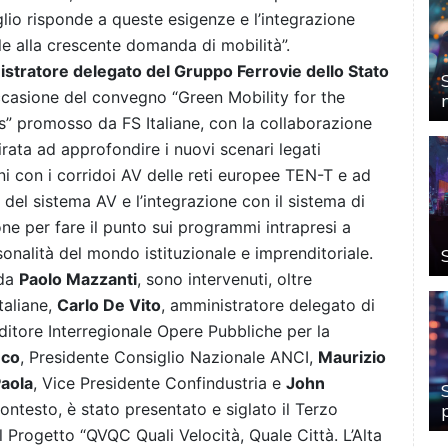
lio risponde a queste esigenze e l’integrazione
le alla crescente domanda di mobilità”.
stratore delegato del Gruppo Ferrovie dello Stato
occasione del convegno “Green Mobility for the
s” promosso da FS Italiane, con la collaborazione
ata ad approfondire i nuovi scenari legati
ani con i corridoi AV delle reti europee TEN-T e ad
po del sistema AV e l’integrazione con il sistema di
ne per fare il punto sui programmi intrapresi a
rsonalità del mondo istituzionale e imprenditoriale.
 da
Paolo Mazzanti
, sono intervenuti, oltre
taliane,
Carlo De Vito
, amministratore delegato di
ditore Interregionale Opere Pubbliche per la
nco
, Presidente Consiglio Nazionale ANCI,
Maurizio
Paola
, Vice Presidente Confindustria e
John
ntesto, è stato presentato e siglato il Terzo
l Progetto “QVQC Quali Velocità, Quale Città. L’Alta