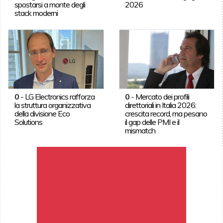
spostarsi a monte degli
2026
stack moderni
0
-
LG Electronics rafforza
0
-
Mercato dei profili
la struttura organizzativa
direttoriali in Italia 2026:
della divisione Eco
crescita record, ma pesano
Solutions
il gap delle PMI e il
mismatch