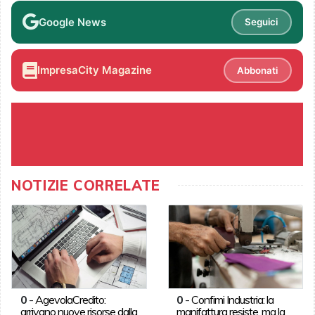
Google News
Seguici
ImpresaCity Magazine
Abbonati
NOTIZIE CORRELATE
0
-
AgevolaCredito:
0
-
Confimi Industria: la
arrivano nuove risorse dalla
manifattura resiste, ma la