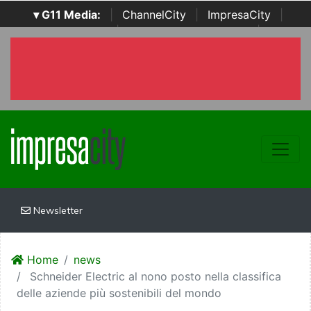
▾ G11 Media:
|
ChannelCity
|
ImpresaCity
|
SecurityOpenLab
|
Italian Channel Awards
|
Italian
Project Awards
|
Italian Security Awards
|
...
Newsletter
Home
news
Schneider Electric al nono posto nella classifica
delle aziende più sostenibili del mondo