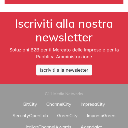
Iscriviti alla nostra
newsletter
Soluzioni B2B per il Mercato delle Imprese e per la
Pubblica Amministrazione
Iscriviti alla newsletter
G11 Media Networks
BitCity
ChannelCity
ImpresaCity
SecurityOpenLab
GreenCity
ImpresaGreen
ItalianChannelAwards
AgendaIct