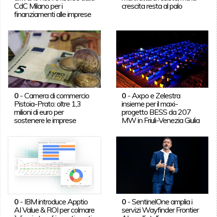
CdC Milano per i
crescita resta al palo
finanziamenti alle imprese
0
-
Camera di commercio
0
-
Axpo e Zelestra
Pistoia-Prato: oltre 1,3
insieme per il maxi-
milioni di euro per
progetto BESS da 207
sostenere le imprese
MW in Friuli-Venezia Giulia
0
-
IBM introduce Apptio
0
-
SentinelOne amplia i
AI Value & ROI per colmare
servizi Wayfinder Frontier