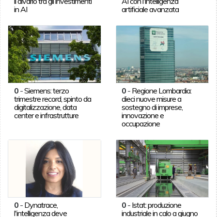
il divario tra gli investimenti
AI con l'intelligenza
in AI
artificiale avanzata
0
-
Siemens: terzo
0
-
Regione Lombardia:
trimestre record, spinto da
dieci nuove misure a
digitalizzazione, data
sostegno di imprese,
center e infrastrutture
innovazione e
occupazione
0
-
Dynatrace,
0
-
Istat: produzione
l'intelligenza deve
industriale in calo a giugno