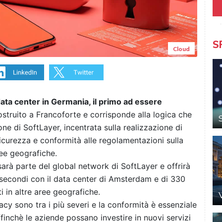
S
Cloud
ata center in Germania, il primo ad essere
ostruito a Francoforte e corrisponde alla logica che
ne di SoftLayer, incentrata sulla realizzazione di
 sicurezza e conformità alle regolamentazioni sulla
ree geografiche.
arà parte del global network di SoftLayer e offrirà
lisecondi con il data center di Amsterdam e di 330
ti in altre aree geografiche.
vacy sono tra i più severi e la conformità è essenziale
ffinchè le aziende possano investire in nuovi servizi