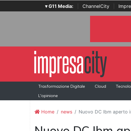
▾ G11 Media:
|
ChannelCity
|
Impre
Trasformazione Digitale
Cloud
Tecnolo
L'opinione
Home
news
Nuovo DC Ibm aperto i
Nuovo DC Ibm ap