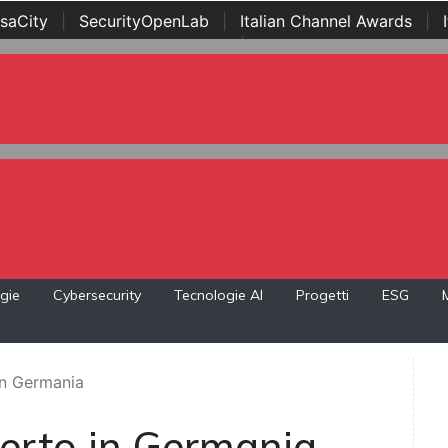
saCity
|
SecurityOpenLab
|
Italian Channel Awards
|
Awards
|
...
gie
Cybersecurity
Tecnologie AI
Progetti
ESG
n Germania
erto in Germania