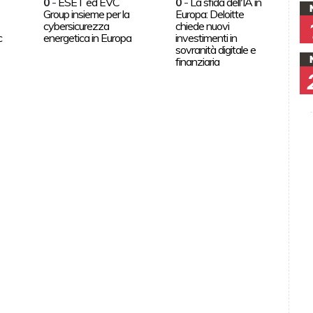
0
-
ESET ed EVC
0
-
La sfida dell'IA in
Group insieme per la
Europa: Deloitte
cybersicurezza
chiede nuovi
c
energetica in Europa
investimenti in
sovranità digitale e
finanziaria