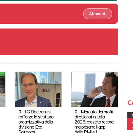
Abbonati
C
0
-
LG Electronics
0
-
Mercato dei profili
rafforza la struttura
direttoriali in Italia
organizzativa della
2026: crescita record,
divisione Eco
ma pesano il gap
Solutions
delle PMI e il