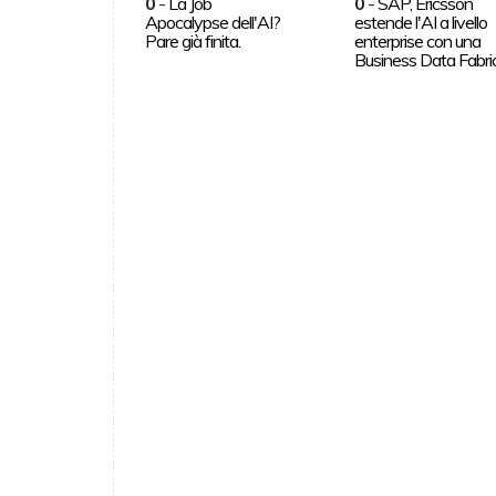
0
-
La Job
0
-
SAP, Ericsson
Apocalypse dell'AI?
estende l'AI a livello
Pare già finita.
enterprise con una
Business Data Fabri