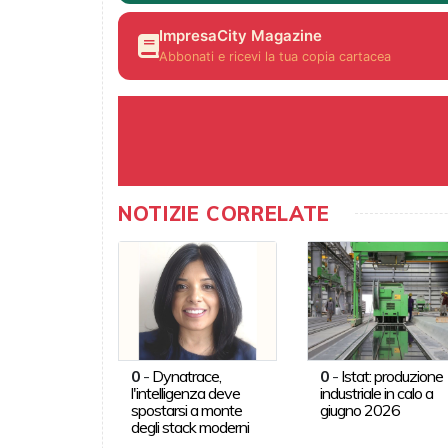
ImpresaCity Magazine
Abbonati e ricevi la tua copia cartacea
NOTIZIE CORRELATE
0
-
Dynatrace,
0
-
Istat: produzione
l'intelligenza deve
industriale in calo a
spostarsi a monte
giugno 2026
degli stack moderni