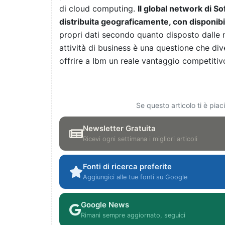
di cloud computing.
Il global network di So
distribuita geograficamente, con disponibil
propri dati secondo quanto disposto dalle 
attività di business è una questione che di
offrire a Ibm un reale vantaggio competitiv
Se questo articolo ti è pia
Newsletter Gratuita
Ricevi ogni settimana i migliori articoli
Fonti di ricerca preferite
Aggiungici alle tue fonti su Google
Google News
Rimani sempre aggiornato, seguici