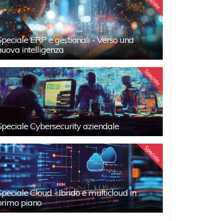
Speciale
Speciale ERP e gestionali - Verso una
nuova intelligenza
Speciale
Speciale Cybersecurity aziendale
Speciale
Speciale Cloud - Ibrido e multicloud in
primo piano