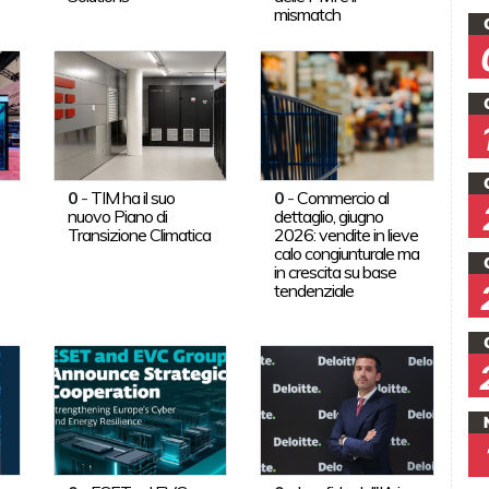
mismatch
0
-
TIM ha il suo
0
-
Commercio al
nuovo Piano di
dettaglio, giugno
Transizione Climatica
2026: vendite in lieve
calo congiunturale ma
in crescita su base
tendenziale