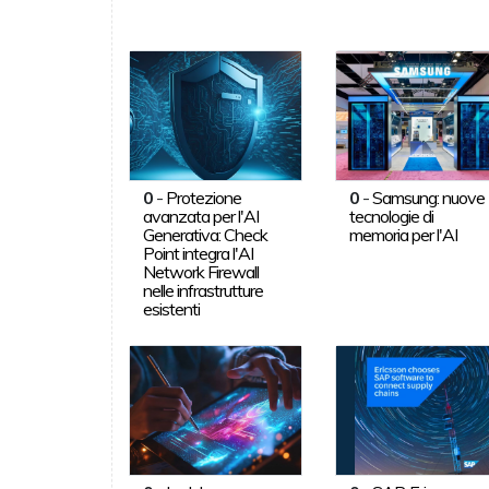
0
-
Protezione
0
-
Samsung: nuove
avanzata per l'AI
tecnologie di
Generativa: Check
memoria per l'AI
Point integra l'AI
Network Firewall
nelle infrastrutture
esistenti