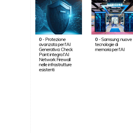
0
-
Protezione
0
-
Samsung: nuove
avanzata per l'AI
tecnologie di
Generativa: Check
memoria per l'AI
Point integra l'AI
Network Firewall
nelle infrastrutture
esistenti