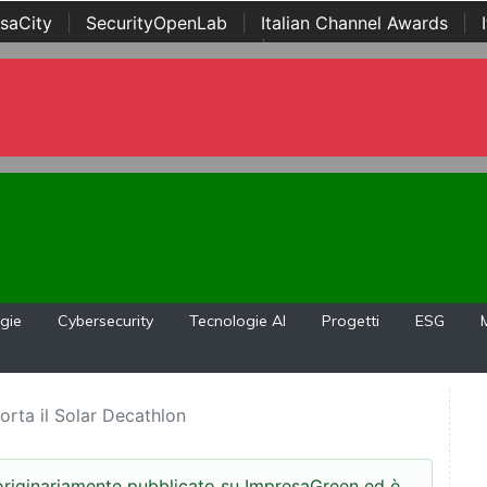
saCity
|
SecurityOpenLab
|
Italian Channel Awards
|
Awards
|
...
gie
Cybersecurity
Tecnologie AI
Progetti
ESG
orta il Solar Decathlon
 originariamente pubblicato su ImpresaGreen ed è