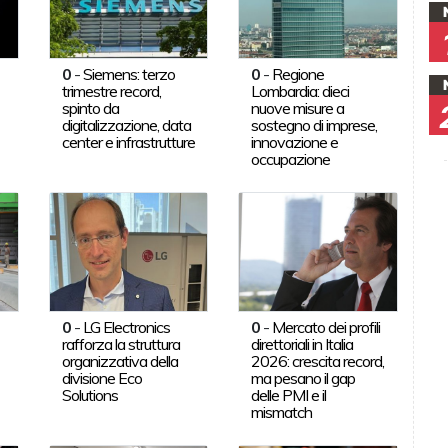
0
-
Siemens: terzo
0
-
Regione
trimestre record,
Lombardia: dieci
spinto da
nuove misure a
digitalizzazione, data
sostegno di imprese,
center e infrastrutture
innovazione e
occupazione
0
-
LG Electronics
0
-
Mercato dei profili
rafforza la struttura
direttoriali in Italia
organizzativa della
2026: crescita record,
divisione Eco
ma pesano il gap
Solutions
delle PMI e il
mismatch