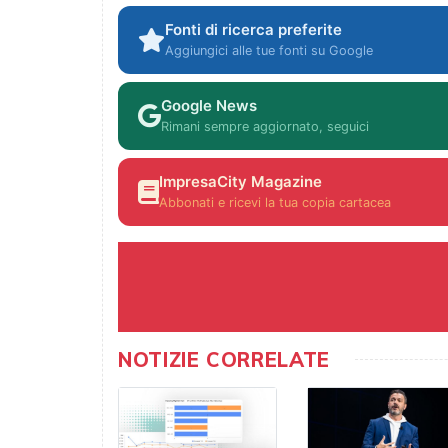
Fonti di ricerca preferite
Aggiungici alle tue fonti su Google
Google News
Rimani sempre aggiornato, seguici
ImpresaCity Magazine
Abbonati e ricevi la tua copia cartacea
NOTIZIE CORRELATE