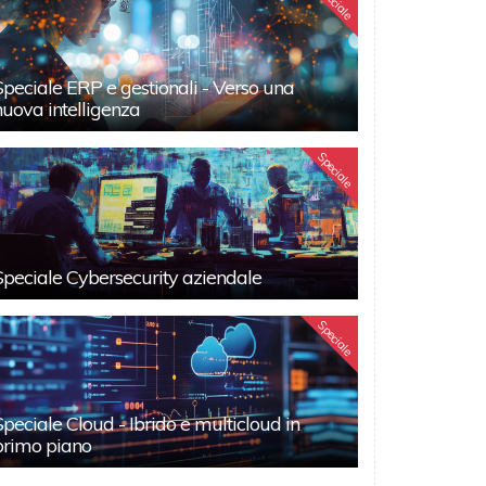
Speciale
Speciale ERP e gestionali - Verso una
nuova intelligenza
Speciale
Speciale Cybersecurity aziendale
Speciale
Speciale Cloud - Ibrido e multicloud in
primo piano