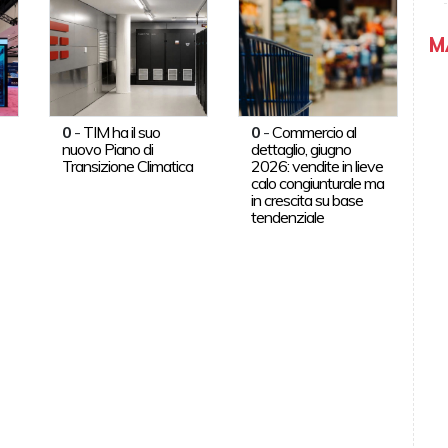
M
0
-
TIM ha il suo
0
-
Commercio al
nuovo Piano di
dettaglio, giugno
Transizione Climatica
2026: vendite in lieve
calo congiunturale ma
in crescita su base
tendenziale