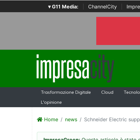
▾ G11 Media:
|
ChannelCity
|
Impre
Trasformazione Digitale
Cloud
Tecnolo
L'opinione
Home
news
Schneider Electric supp
ImpresaGreen:
Questo articolo è stato