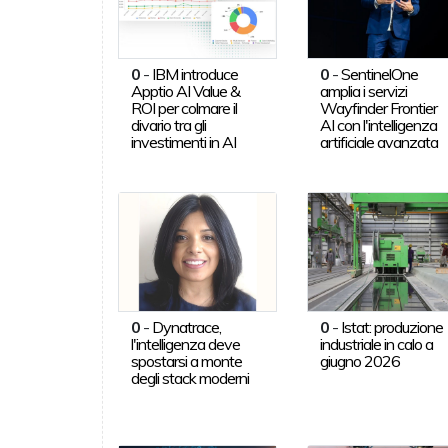
0
-
IBM introduce
0
-
SentinelOne
Apptio AI Value &
amplia i servizi
ROI per colmare il
Wayfinder Frontier
divario tra gli
AI con l'intelligenza
investimenti in AI
artificiale avanzata
0
-
Dynatrace,
0
-
Istat: produzione
l'intelligenza deve
industriale in calo a
spostarsi a monte
giugno 2026
degli stack moderni