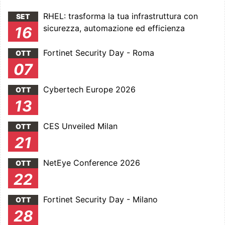
RHEL: trasforma la tua infrastruttura con
SET
sicurezza, automazione ed efficienza
16
Fortinet Security Day - Roma
OTT
07
Cybertech Europe 2026
OTT
13
CES Unveiled Milan
OTT
21
NetEye Conference 2026
OTT
22
Fortinet Security Day - Milano
OTT
28