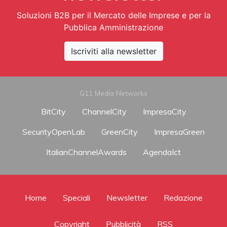
Soluzioni B2B per il Mercato delle Imprese e per la
Pubblica Amministrazione
Iscriviti alla newsletter
G11 Media Networks
BitCity
ChannelCity
ImpresaCity
SecurityOpenLab
GreenCity
ImpresaGreen
ItalianChannelAwards
AgendaIct
Home
Speciali
Newsletter
Redazione
Copyright
Pubblicità
RSS