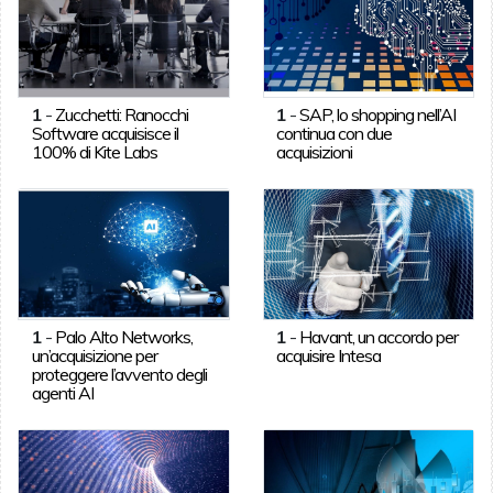
1
-
Zucchetti: Ranocchi
1
-
SAP, lo shopping nell’AI
Software acquisisce il
continua con due
100% di Kite Labs
acquisizioni
1
-
Palo Alto Networks,
1
-
Havant, un accordo per
un’acquisizione per
acquisire Intesa
proteggere l’avvento degli
agenti AI