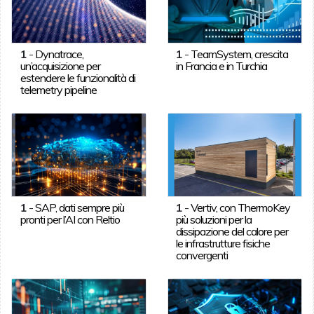
1
-
Dynatrace,
1
-
TeamSystem, crescita
un’acquisizione per
in Francia e in Turchia
estendere le funzionalità di
telemetry pipeline
1
-
SAP, dati sempre più
1
-
Vertiv, con ThermoKey
pronti per l’AI con Reltio
più soluzioni per la
dissipazione del calore per
le infrastrutture fisiche
convergenti