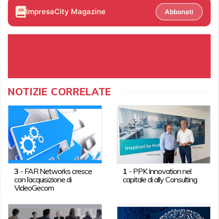
ImpresaCity Magazine
Abbonati
NOTIZIE CORRELATE
3
-
FAR Networks cresce
1
-
PPK Innovation nel
con l’acquisizione di
capitale di ally Consulting
VideoGecom