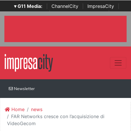
▾ G11 Media:
|
ChannelCity
|
ImpresaCity
|
SecurityOpenLab
|
Italian Channel Awards
|
Italian
Project Awards
|
Italian Security Awards
|
...
Newsletter
Home
news
FAR Networks cresce con l’acquisizione di
VideoGecom