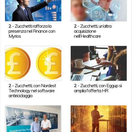
2
-
Zucchetti rafforza la
2
-
Zucchetti, un’altra
presenza nel Finance con
acquisizione
Myrios
nell’Healthcare
2
-
Zucchetti, con Nordest
2
-
Zucchetti, con Eggup si
Technology nel software
amplia l'offerta HR
antiriciclaggio