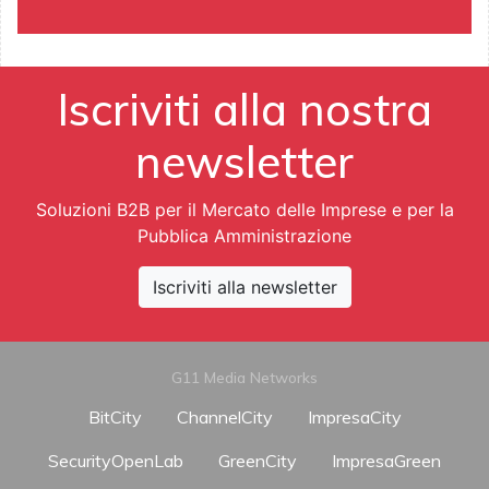
Iscriviti alla nostra
newsletter
Soluzioni B2B per il Mercato delle Imprese e per la
Pubblica Amministrazione
Iscriviti alla newsletter
G11 Media Networks
BitCity
ChannelCity
ImpresaCity
SecurityOpenLab
GreenCity
ImpresaGreen