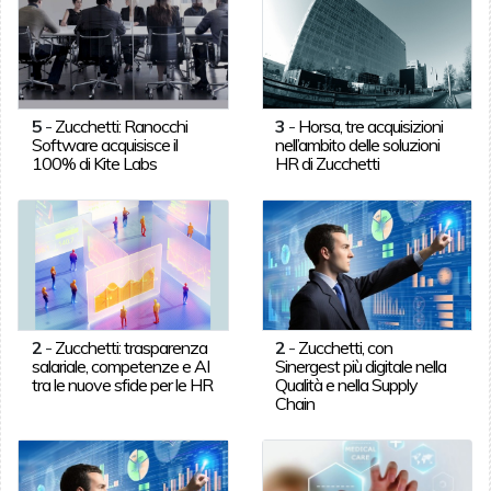
5
-
Zucchetti: Ranocchi
3
-
Horsa, tre acquisizioni
Software acquisisce il
nell’ambito delle soluzioni
100% di Kite Labs
HR di Zucchetti
2
-
Zucchetti: trasparenza
2
-
Zucchetti, con
salariale, competenze e AI
Sinergest più digitale nella
tra le nuove sfide per le HR
Qualità e nella Supply
Chain