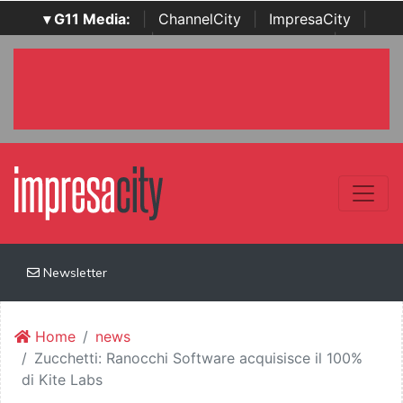
▾ G11 Media:
|
ChannelCity
|
ImpresaCity
|
SecurityOpenLab
|
Italian Channel Awards
|
Italian
Project Awards
|
Italian Security Awards
|
...
Newsletter
Home
news
Zucchetti: Ranocchi Software acquisisce il 100%
di Kite Labs