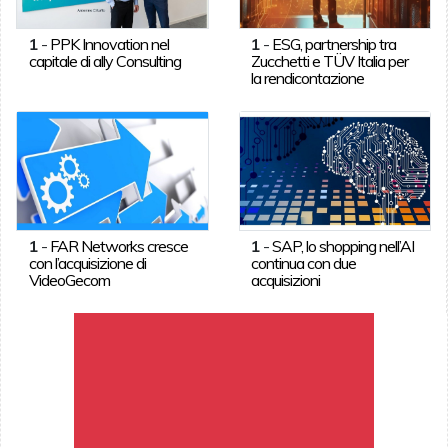
1
-
PPK Innovation nel
1
-
ESG, partnership tra
capitale di ally Consulting
Zucchetti e TÜV Italia per
la rendicontazione
1
-
FAR Networks cresce
1
-
SAP, lo shopping nell’AI
con l’acquisizione di
continua con due
VideoGecom
acquisizioni