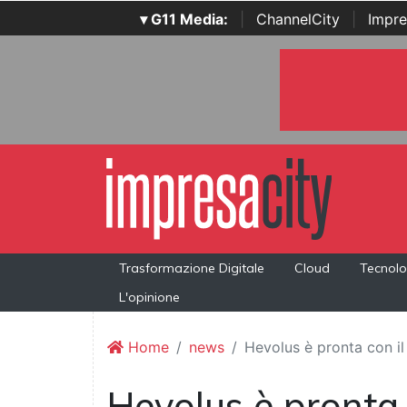
▾ G11 Media:
|
ChannelCity
|
Impre
Trasformazione Digitale
Cloud
Tecnolo
L'opinione
Home
news
Hevolus è pronta con il
Hevolus è pronta 