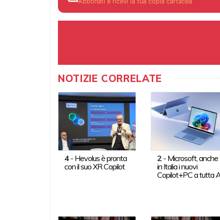
Abbonati e ricevi la tua copia cartacea
NOTIZIE CORRELATE
4
-
Hevolus è pronta
2
-
Microsoft, anche
con il suo XR Copilot
in Italia i nuovi
Copilot+PC a tutta A