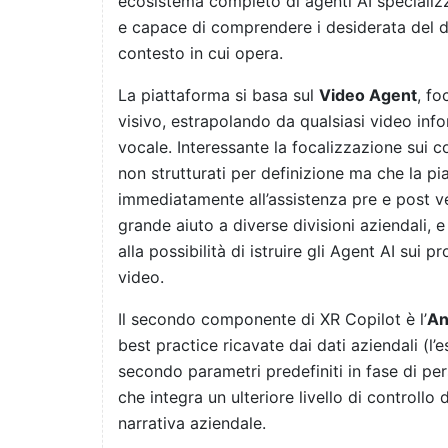
ecosistema completo di agenti AI specializz
e capace di comprendere i desiderata del di
contesto in cui opera.
La piattaforma si basa sul
Video Agent
, fo
visivo, estrapolando da qualsiasi video inf
vocale. Interessante la focalizzazione sui 
non strutturati per definizione ma che la p
immediatamente all’assistenza pre e post ve
grande aiuto a diverse divisioni aziendali, 
alla possibilità di istruire gli Agent AI sui 
video.
Il secondo componente di XR Copilot è l’
An
best practice ricavate dai dati aziendali (l
secondo parametri predefiniti in fase di pers
che integra un ulteriore livello di controllo 
narrativa aziendale.