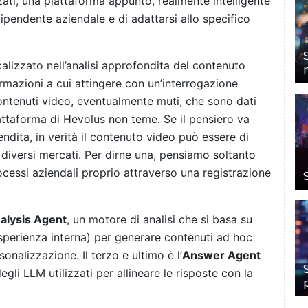
ati, una piattaforma appunto, realmente intelligente
pendente aziendale e di adattarsi allo specifico
calizzato nell’analisi approfondita del contenuto
ormazioni a cui attingere con un’interrogazione
contenuti video, eventualmente muti, che sono dati
iattaforma di Hevolus non teme. Se il pensiero va
ndita, in verità il contenuto video può essere di
e diversi mercati. Per dirne una, pensiamo soltanto
processi aziendali proprio attraverso una registrazione
alysis Agent
, un motore di analisi che si basa su
’esperienza interna) per generare contenuti ad hoc
onalizzazione. Il terzo e ultimo è l’
Answer Agent
degli LLM utilizzati per allineare le risposte con la