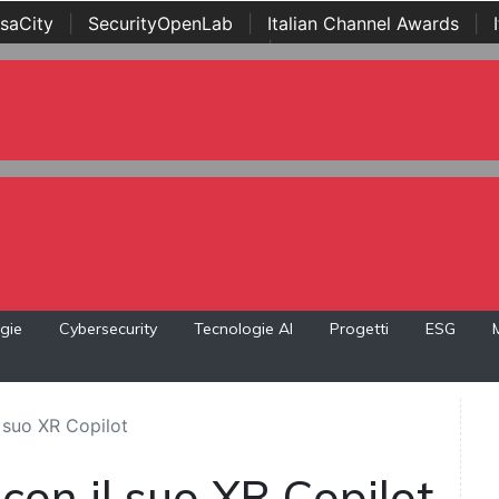
saCity
|
SecurityOpenLab
|
Italian Channel Awards
|
Awards
|
...
gie
Cybersecurity
Tecnologie AI
Progetti
ESG
 suo XR Copilot
con il suo XR Copilot