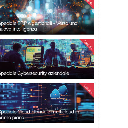
Speciale
Speciale ERP e gestionali - Verso una
nuova intelligenza
Speciale
Speciale Cybersecurity aziendale
Speciale
Speciale Cloud - Ibrido e multicloud in
primo piano