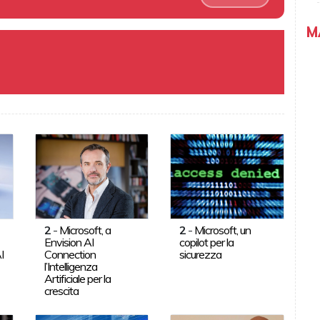
M
2
-
Microsoft, a
2
-
Microsoft, un
Envision AI
copilot per la
I
Connection
sicurezza
l’Intelligenza
Artificiale per la
crescita