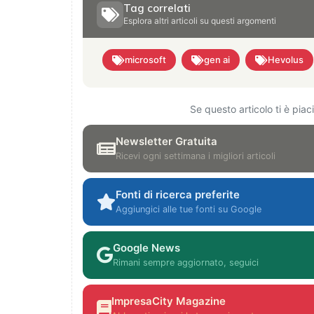
Tag correlati
Esplora altri articoli su questi argomenti
microsoft
gen ai
Hevolus
Se questo articolo ti è pia
Newsletter Gratuita
Ricevi ogni settimana i migliori articoli
Fonti di ricerca preferite
Aggiungici alle tue fonti su Google
Google News
Rimani sempre aggiornato, seguici
ImpresaCity Magazine