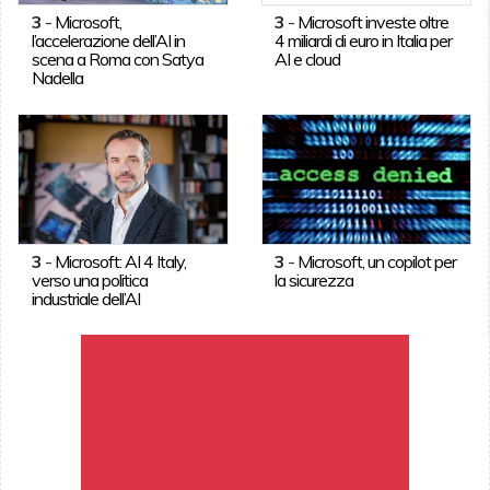
3
-
Microsoft,
3
-
Microsoft investe oltre
l’accelerazione dell’AI in
4 miliardi di euro in Italia per
scena a Roma con Satya
AI e cloud
Nadella
3
-
Microsoft: AI 4 Italy,
3
-
Microsoft, un copilot per
verso una politica
la sicurezza
industriale dell’AI