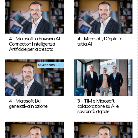
4
-
Microsoft, a Envision AI
4
-
Microsoft, il Copilot a
Connection l’Intelligenza
tutta AI
Artificiale per la crescita
4
-
Microsoft, l’AI
3
-
TIM e Microsoft,
generativa in azione
collaborazione su AI e
sovranità digitale