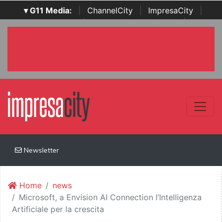
▾ G11 Media:
|
ChannelCity
|
ImpresaCity
|
SecurityOpenLab
|
Italian Channel Awards
|
Italian
Project Awards
|
Italian Security Awards
|
...
Newsletter
Home
news
Microsoft, a Envision AI Connection l’Intelligenza
Artificiale per la crescita