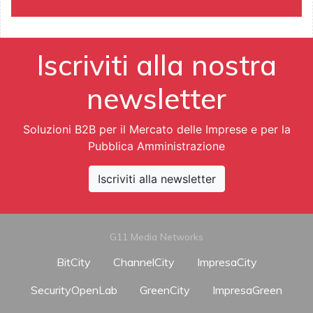
Iscriviti alla nostra
newsletter
Soluzioni B2B per il Mercato delle Imprese e per la
Pubblica Amministrazione
Iscriviti alla newsletter
G11 Media Networks
BitCity
ChannelCity
ImpresaCity
SecurityOpenLab
GreenCity
ImpresaGreen