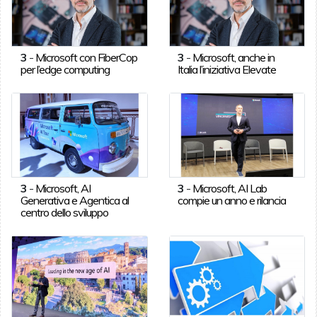
3
-
Microsoft con FiberCop
3
-
Microsoft, anche in
per l’edge computing
Italia l’iniziativa Elevate
3
-
Microsoft, AI
3
-
Microsoft, AI Lab
Generativa e Agentica al
compie un anno e rilancia
centro dello sviluppo