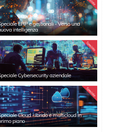
Speciale
Speciale ERP e gestionali - Verso una
nuova intelligenza
Speciale
Speciale Cybersecurity aziendale
Speciale
Speciale Cloud - Ibrido e multicloud in
primo piano