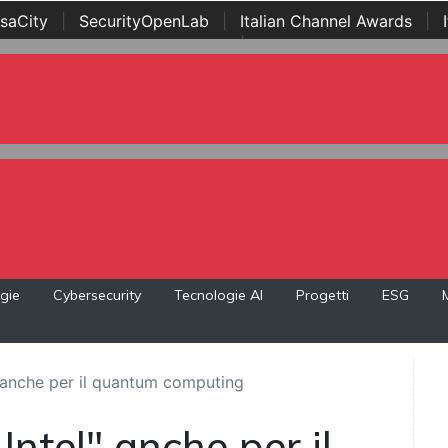
saCity
|
SecurityOpenLab
|
Italian Channel Awards
|
Awards
|
...
gie
Cybersecurity
Tecnologie AI
Progetti
ESG
l" anche per il quantum computing
 Intel" anche per il