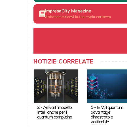
ImpresaCity Magazine
Abbonati e ricevi la tua copia cartacea
NOTIZIE CORRELATE
2
-
Arriva il "modello
1
-
IBM, il quantum
Intel" anche per il
advantage
quantum computing
dimostrato e
verificabile