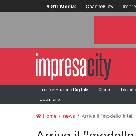
▾ G11 Media:
|
ChannelCity
|
Impre
Trasformazione Digitale
Cloud
Tecnolo
L'opinione
Home
news
Arriva il "modello Inte
Arriva il "modello