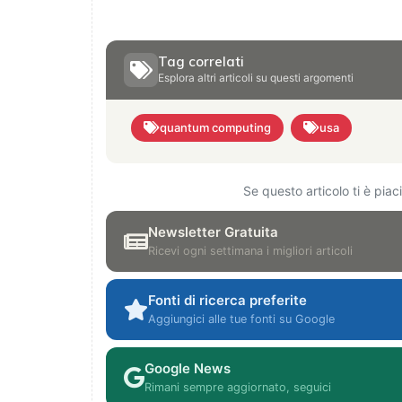
Tag correlati
Esplora altri articoli su questi argomenti
quantum computing
usa
Se questo articolo ti è pia
Newsletter Gratuita
Ricevi ogni settimana i migliori articoli
Fonti di ricerca preferite
Aggiungici alle tue fonti su Google
Google News
Rimani sempre aggiornato, seguici