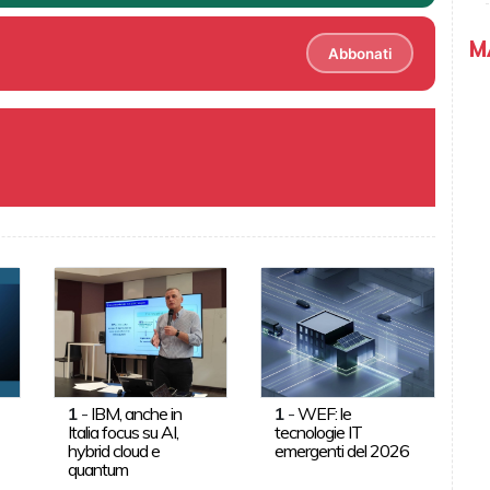
M
Abbonati
1
-
IBM, anche in
1
-
WEF: le
Italia focus su AI,
tecnologie IT
hybrid cloud e
emergenti del 2026
quantum