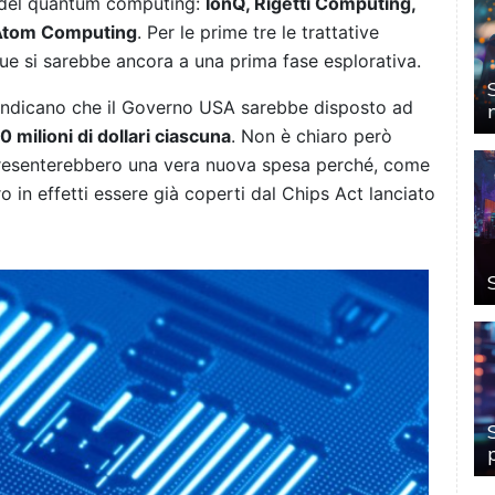
i del quantum computing:
IonQ, Rigetti Computing,
Atom Computing
. Per le prime tre le trattative
due si sarebbe ancora a una prima fase esplorativa.
 indicano che il Governo USA sarebbe disposto ad
0 milioni di dollari ciascuna
. Non è chiaro però
resenterebbero una vera nuova spesa perché, come
ro in effetti essere già coperti dal Chips Act lanciato