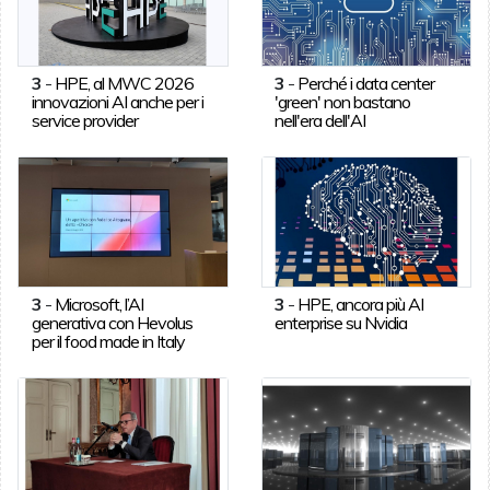
3
-
HPE, al MWC 2026
3
-
Perché i data center
innovazioni AI anche per i
'green' non bastano
service provider
nell'era dell'AI
3
-
Microsoft, l’AI
3
-
HPE, ancora più AI
generativa con Hevolus
enterprise su Nvidia
per il food made in Italy