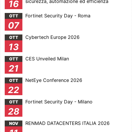
sicurezza, automazione ed efficienza
16
Fortinet Security Day - Roma
OTT
07
Cybertech Europe 2026
OTT
13
CES Unveiled Milan
OTT
21
NetEye Conference 2026
OTT
22
Fortinet Security Day - Milano
OTT
28
RENMAD DATACENTERS ITALIA 2026
NOV