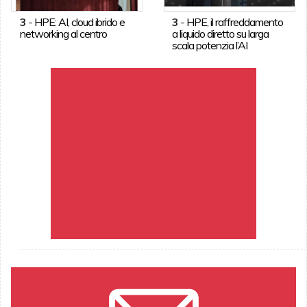
3
-
HPE: AI, cloud ibrido e
3
-
HPE, il raffreddamento
networking al centro
a liquido diretto su larga
scala potenzia l’AI