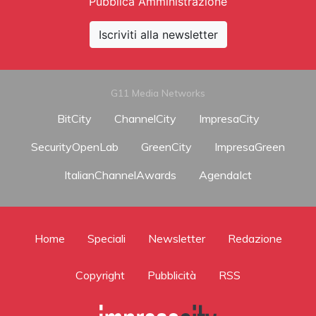
Pubblica Amministrazione
Iscriviti alla newsletter
G11 Media Networks
BitCity
ChannelCity
ImpresaCity
SecurityOpenLab
GreenCity
ImpresaGreen
ItalianChannelAwards
AgendaIct
Home
Speciali
Newsletter
Redazione
Copyright
Pubblicità
RSS