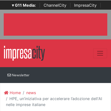
▾ G11 Media:
|
ChannelCity
|
ImpresaCity
|
SecurityOpenLab
|
Italian Channel Awards
|
Italian
Project Awards
|
Italian Security Awards
|
...
Newsletter
Home
news
HPE, un’iniziativa per accelerare l’adozione dell'AI
nelle imprese italiane