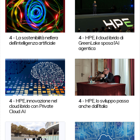
4
-
La sostenibilità nell’era
4
-
HPE, il cloud ibrido di
dell’intelligenza artificiale
GreenLake sposa l’AI
agentica
4
-
HPE, innovazione nel
4
-
HPE, lo sviluppo passa
cloud ibrido con Private
anche dall’Italia
Cloud AI