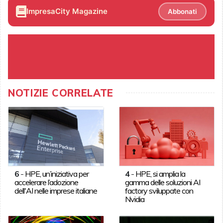
ImpresaCity Magazine
Abbonati
NOTIZIE CORRELATE
6
-
HPE, un’iniziativa per
4
-
HPE, si amplia la
accelerare l’adozione
gamma delle soluzioni AI
dell'AI nelle imprese italiane
factory sviluppate con
Nvidia