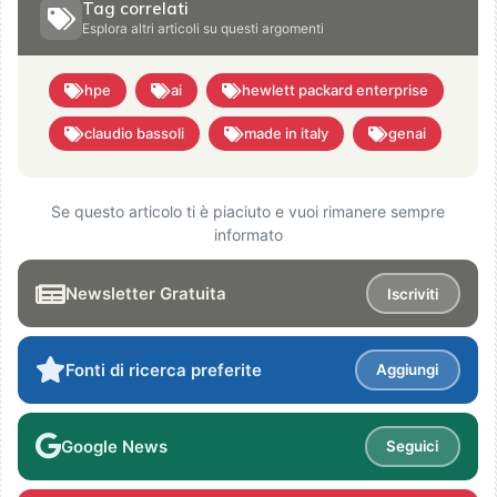
Tag correlati
Esplora altri articoli su questi argomenti
hpe
ai
hewlett packard enterprise
claudio bassoli
made in italy
genai
Se questo articolo ti è piaciuto e vuoi rimanere sempre
informato
Newsletter Gratuita
Iscriviti
Fonti di ricerca preferite
Aggiungi
Google News
Seguici