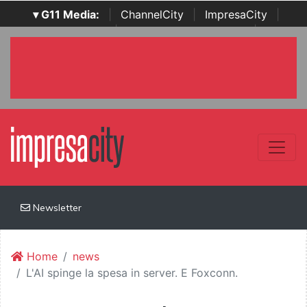
▾ G11 Media:
|
ChannelCity
|
ImpresaCity
|
SecurityOpenLab
|
Italian Channel Awards
|
Italian
Project Awards
|
Italian Security Awards
|
...
Newsletter
Home
news
L'AI spinge la spesa in server. E Foxconn.