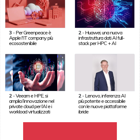
3
-
Per Greenpeace è
2
-
Huawei, una nuova
Apple l'IT company più
infrastruttura dati AI full-
ecosostenibile
stack per HPC + AI
2
-
Veeam e HPE, si
2
-
Lenovo, inferenza AI
amplia l’innovazione nel
più potente e accessibile
private cloud per l’AI e i
con le nuove piattaforme
workload virtualizzati
ibride