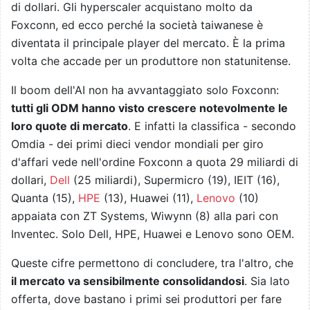
di dollari. Gli hyperscaler acquistano molto da
Foxconn, ed ecco perché la società taiwanese è
diventata il principale player del mercato. È la prima
volta che accade per un produttore non statunitense.
Il boom dell'AI non ha avvantaggiato solo Foxconn:
tutti gli ODM hanno visto crescere notevolmente le
loro quote di mercato
. E infatti la classifica - secondo
Omdia - dei primi dieci vendor mondiali per giro
d'affari vede nell'ordine Foxconn a quota 29 miliardi di
dollari,
Dell
(25 miliardi), Supermicro (19), IEIT (16),
Quanta (15),
HPE
(13), Huawei (11),
Lenovo
(10)
appaiata con ZT Systems, Wiwynn (8) alla pari con
Inventec. Solo Dell, HPE, Huawei e Lenovo sono OEM.
Queste cifre permettono di concludere, tra l'altro, che
il mercato va sensibilmente consolidandosi
. Sia lato
offerta, dove bastano i primi sei produttori per fare