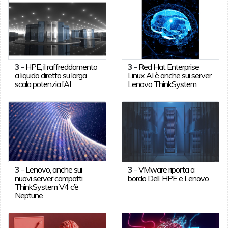
3
-
HPE, il raffreddamento
3
-
Red Hat Enterprise
a liquido diretto su larga
Linux AI è anche sui server
scala potenzia l’AI
Lenovo ThinkSystem
3
-
Lenovo, anche sui
3
-
VMware riporta a
nuovi server compatti
bordo Dell, HPE e Lenovo
ThinkSystem V4 c’è
Neptune