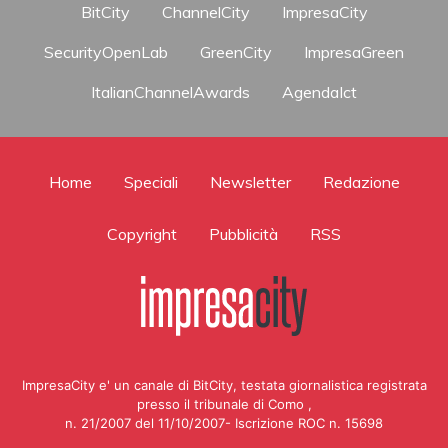
BitCity
ChannelCity
ImpresaCity
SecurityOpenLab
GreenCity
ImpresaGreen
ItalianChannelAwards
AgendaIct
Home
Speciali
Newsletter
Redazione
Copyright
Pubblicità
RSS
ImpresaCity e' un canale di BitCity, testata giornalistica registrata
presso il tribunale di Como ,
n. 21/2007 del 11/10/2007- Iscrizione ROC n. 15698