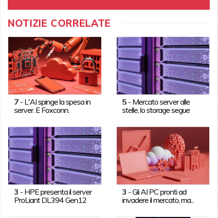
NOTIZIE CORRELATE
7
-
L'AI spinge la spesa in
5
-
Mercato server alle
server. E Foxconn.
stelle, lo storage segue
3
-
HPE presenta il server
3
-
Gli AI PC pronti ad
ProLiant DL394 Gen12
invadere il mercato, ma...