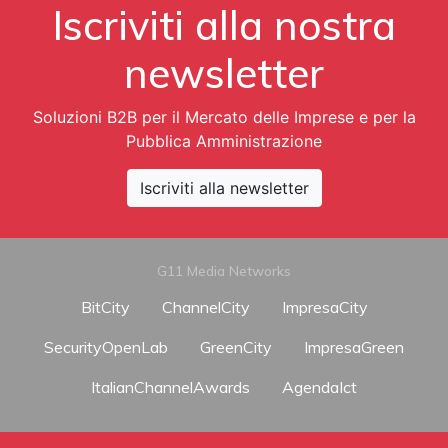
Iscriviti alla nostra
newsletter
Soluzioni B2B per il Mercato delle Imprese e per la
Pubblica Amministrazione
Iscriviti alla newsletter
G11 Media Networks
BitCity
ChannelCity
ImpresaCity
SecurityOpenLab
GreenCity
ImpresaGreen
ItalianChannelAwards
AgendaIct