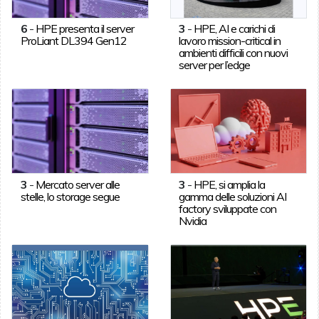
6
-
HPE presenta il server
3
-
HPE, AI e carichi di
ProLiant DL394 Gen12
lavoro mission-critical in
ambienti difficili con nuovi
server per l’edge
3
-
Mercato server alle
3
-
HPE, si amplia la
stelle, lo storage segue
gamma delle soluzioni AI
factory sviluppate con
Nvidia