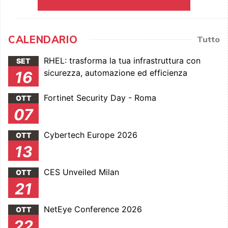
CALENDARIO
Tutto
RHEL: trasforma la tua infrastruttura con
SET
sicurezza, automazione ed efficienza
16
Fortinet Security Day - Roma
OTT
07
Cybertech Europe 2026
OTT
13
CES Unveiled Milan
OTT
21
NetEye Conference 2026
OTT
22