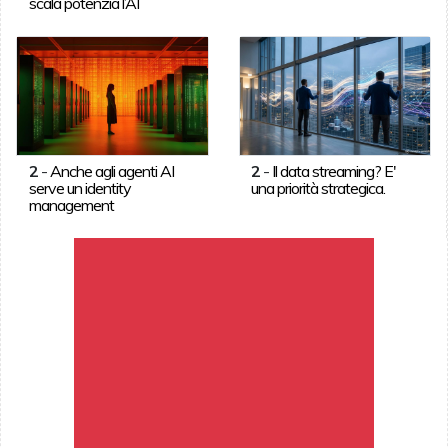
scala potenzia l’AI
2
-
Anche agli agenti AI
2
-
Il data streaming? E'
serve un identity
una priorità strategica.
management