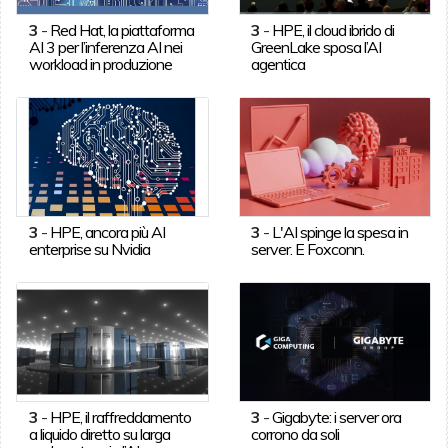
3
-
Red Hat, la piattaforma
3
-
HPE, il cloud ibrido di
AI 3 per l’inferenza AI nei
GreenLake sposa l’AI
workload in produzione
agentica
3
-
HPE, ancora più AI
3
-
L'AI spinge la spesa in
enterprise su Nvidia
server. E Foxconn.
3
-
HPE, il raffreddamento
3
-
Gigabyte: i server ora
a liquido diretto su larga
corrono da soli