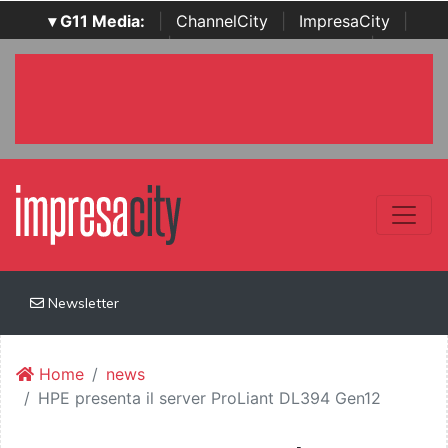
▾ G11 Media:
|
ChannelCity
|
ImpresaCity
|
SecurityOpenLab
|
Italian Channel Awards
|
Italian
Project Awards
|
Italian Security Awards
|
...
Newsletter
Home
news
HPE presenta il server ProLiant DL394 Gen12