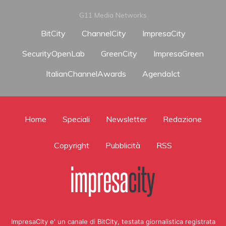
G11 Media Networks
BitCity
ChannelCity
ImpresaCity
SecurityOpenLab
GreenCity
ImpresaGreen
ItalianChannelAwards
AgendaIct
Home
Speciali
Newsletter
Redazione
Copyright
Pubblicità
RSS
ImpresaCity e' un canale di BitCity, testata giornalistica registrata