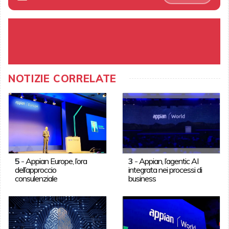
NOTIZIE CORRELATE
5
-
Appian Europe, l’ora
3
-
Appian, l’agentic AI
dell’approccio
integrata nei processi di
consulenziale
business