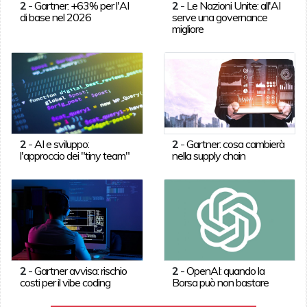
2
-
Gartner: +63% per l'AI
2
-
Le Nazioni Unite: all'AI
di base nel 2026
serve una governance
migliore
2
-
AI e sviluppo:
2
-
Gartner: cosa cambierà
l'approccio dei "tiny team"
nella supply chain
2
-
Gartner avvisa: rischio
2
-
OpenAI: quando la
costi per il vibe coding
Borsa può non bastare