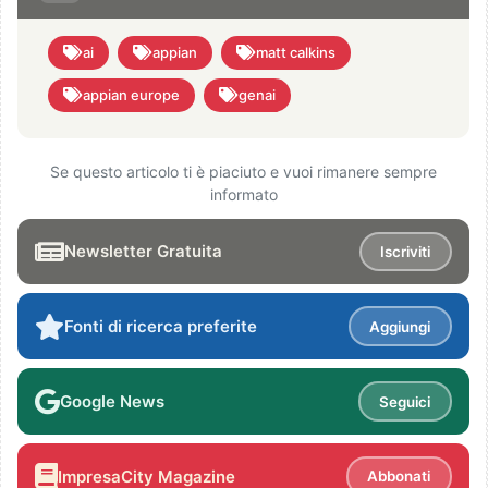
ai
appian
matt calkins
appian europe
genai
Se questo articolo ti è piaciuto e vuoi rimanere sempre
informato
Newsletter Gratuita
Iscriviti
Fonti di ricerca preferite
Aggiungi
Google News
Seguici
ImpresaCity Magazine
Abbonati