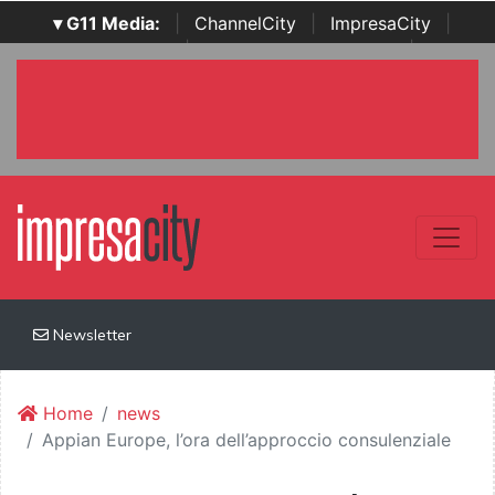
▾ G11 Media:
|
ChannelCity
|
ImpresaCity
|
SecurityOpenLab
|
Italian Channel Awards
|
Italian
Project Awards
|
Italian Security Awards
|
...
Newsletter
Home
news
Appian Europe, l’ora dell’approccio consulenziale