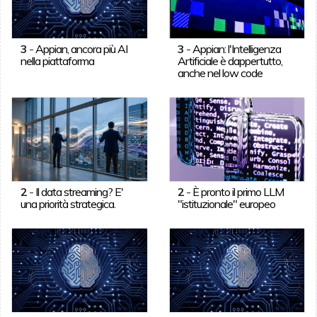
3
-
Appian, ancora più AI
3
-
Appian: l'Intelligenza
nella piattaforma
Artificiale è dappertutto,
anche nel low code
2
-
Il data streaming? E'
2
-
È pronto il primo LLM
una priorità strategica.
"istituzionale" europeo