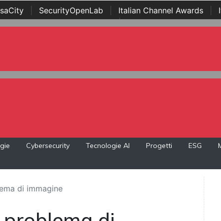
saCity
|
SecurityOpenLab
|
Italian Channel Awards
|
Awards
|
...
gie
Cybersecurity
Tecnologie AI
Progetti
ESG
blema di immagine
n problema di