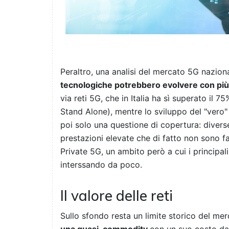
Peraltro, una analisi del mercato 5G nazion
tecnologiche potrebbero evolvere con più 
via reti 5G, che in Italia ha sì superato il
Stand Alone), mentre lo sviluppo del "vero
poi solo una questione di copertura: diverse
prestazioni elevate che di fatto non sono fac
Private 5G, un ambito però a cui i principali
interssando da poco.
Il valore delle reti
Sullo sfondo resta un limite storico del mer
una quasi-commodity
con un suo costo da