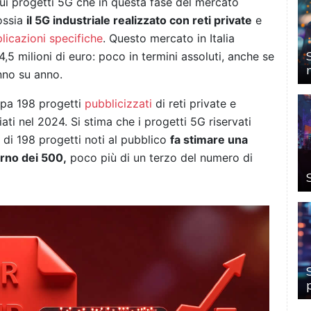
sui progetti 5G che in questa fase del mercato
 ossia
il 5G industriale realizzato con reti private
e
licazioni specifiche
. Questo mercato in Italia
,5 milioni di euro: poco in termini assoluti, anche se
nno su anno.
ropa 198 progetti
pubblicizzati
di reti private e
ti nel 2024. Si stima che i progetti 5G riservati
 di 198 progetti noti al pubblico
fa stimare una
orno dei 500,
poco più di un terzo del numero di