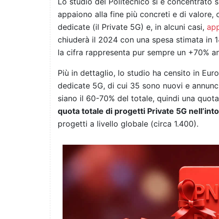
Lo studio del Politecnico si è concentrato 
appaiono alla fine più concreti e di valore,
dedicate (il Private 5G) e, in alcuni casi,
app
chiuderà il 2024 con una spesa stimata in 14
la cifra rappresenta pur sempre un +70% a
Più in dettaglio, lo studio ha censito in Eu
dedicate 5G, di cui 35 sono nuovi e annuncia
siano il 60-70% del totale, quindi una quota
quota totale di progetti Private 5G nell’int
progetti a livello globale (circa 1.400).