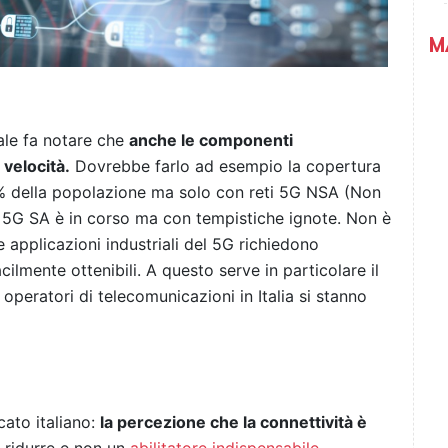
M
ale fa notare che
anche le componenti
velocità.
Dovrebbe farlo ad esempio la copertura
 75% della popolazione ma solo con reti 5G NSA (Non
" 5G SA è in corso ma con tempistiche ignote. Non è
 applicazioni industriali del 5G richiedono
ilmente ottenibili. A questo serve in particolare il
 operatori di telecomunicazioni in Italia si stanno
cato italiano:
la percezione che la connettività è
 ridurre e non un
abilitatore indispensabile