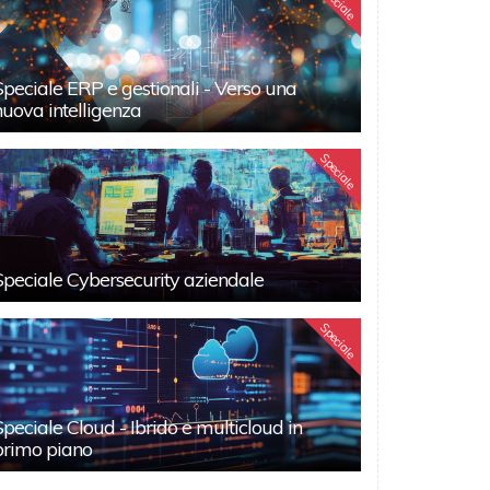
Speciale
Speciale ERP e gestionali - Verso una
nuova intelligenza
Speciale
Speciale Cybersecurity aziendale
Speciale
Speciale Cloud - Ibrido e multicloud in
primo piano