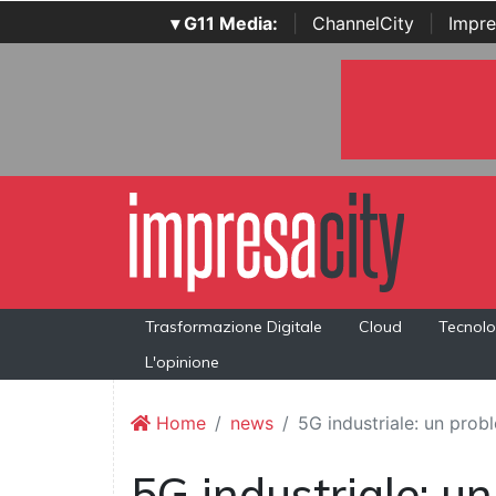
▾ G11 Media:
|
ChannelCity
|
Impre
Trasformazione Digitale
Cloud
Tecnolo
L'opinione
Home
news
5G industriale: un pro
5G industriale: u