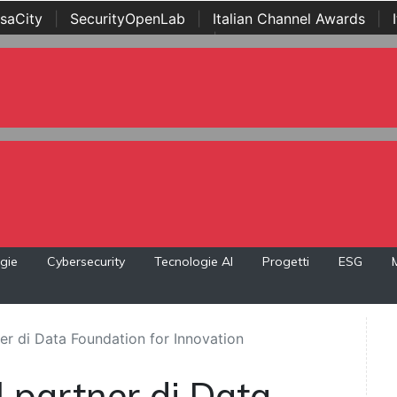
saCity
|
SecurityOpenLab
|
Italian Channel Awards
|
Awards
|
...
gie
Cybersecurity
Tecnologie AI
Progetti
ESG
ner di Data Foundation for Innovation
l partner di Data