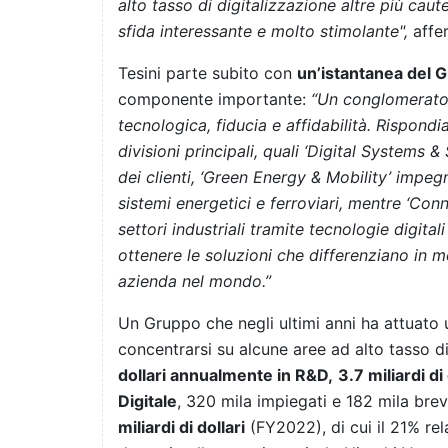
alto tasso di digitalizzazione altre più cau
sfida interessante e molto stimolante",
affe
Tesini parte subito con
un’istantanea del 
componente importante:
“Un conglomerato m
tecnologica, fiducia e affidabilità. Rispondi
divisioni principali, quali ‘Digital Systems 
dei clienti, ‘Green Energy & Mobility’ impe
sistemi energetici e ferroviari, mentre ‘Conn
settori industriali tramite tecnologie digita
ottenere le soluzioni che differenziano in m
azienda nel mondo.”
Un Gruppo che negli ultimi anni ha attuato
concentrarsi su alcune aree ad alto tasso d
dollari annualmente in R&D,
3.7 miliardi di
Digitale
, 320 mila impiegati e 182 mila brev
miliardi di dollari
(FY2022), di cui il 21% rel