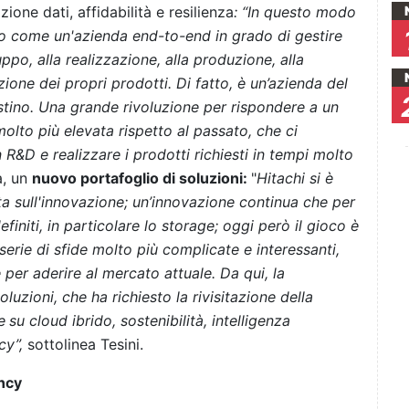
one dati, affidabilità e resilienza
: “In questo modo
to come un'azienda end-to-end in grado di gestire
luppo, alla realizzazione, alla produzione, alla
ione dei propri prodotti. Di fatto, è un’azienda del
stino. Una grande rivoluzione per rispondere a un
lto più elevata rispetto al passato, che ci
 R&D e realizzare i prodotti richiesti in tempi molto
a, un
nuovo portafoglio di soluzioni:
"
Hitachi si è
a sull'innovazione; un’innovazione continua che per
finiti, in particolare lo storage; oggi però il gioco è
erie di sfide molto più complicate e interessanti,
per aderire al mercato attuale. Da qui, la
uzioni, che ha richiesto la rivisitazione della
e
su cloud ibrido, sostenibilità, intelligenza
cy”,
sottolinea Tesini.
ency