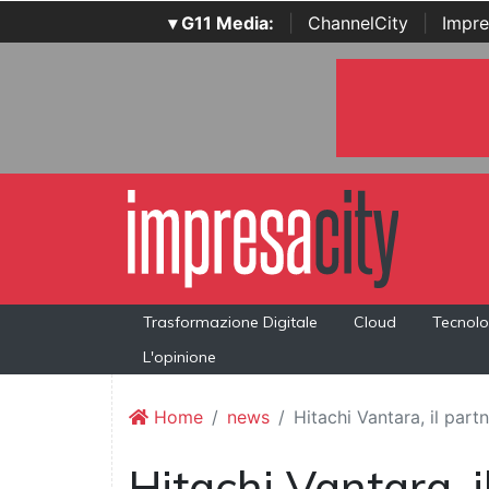
▾ G11 Media:
|
ChannelCity
|
Impre
Trasformazione Digitale
Cloud
Tecnolo
L'opinione
Home
news
Hitachi Vantara, il part
Hitachi Vantara, i