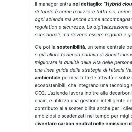
Il manager entra
nel dettaglio:
“
Hybrid clou
di fondo è come realizzare tutto ciò, come 
ogni azienda ma anche come accompagnare l
regulation e sicurezza. La digitalizzazione e
eccezionali, ma devono essere regolati e ge
C’è poi la
sostenibilità
, un tema centrale pe
e già allora l’azienda parlava di Social In
migliorare la qualità della vita delle person
una linea guida della strategia di Hitachi Va
ambientale
permea tutte le attività e soluzio
ecosostenibili, che integrano una tecnologia
CO2. L’azienda lavora inoltre alla decarboniz
chain, e utilizza una gestione intelligente del
contributo alla sostenibilità anche per i clie
ambiziosi e scadenzati nel tempo per migl
d
iventare carbon neutral nelle emissioni d