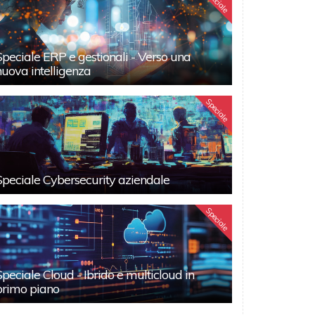
Speciale
Speciale ERP e gestionali - Verso una
nuova intelligenza
Speciale
Speciale Cybersecurity aziendale
Speciale
Speciale Cloud - Ibrido e multicloud in
primo piano