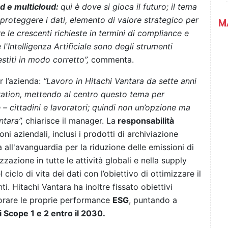
d e multicloud:
qui è dove si gioca il futuro; il tema
proteggere i dati, elemento di valore strategico per
M
e crescenti richieste in termini di compliance e
 l'Intelligenza Artificiale sono degli strumenti
stiti in modo corretto”,
commenta.
r l’azienda:
“Lavoro in Hitachi Vantara da sette anni
novation, mettendo al centro questo tema per
e – cittadini e lavoratori; quindi non un’opzione ma
ntara”,
chiarisce il manager. La
responsabilità
ni aziendali, inclusi i prodotti di archiviazione
 all'avanguardia per la riduzione delle emissioni di
zazione in tutte le attività globali e nella supply
 ciclo di vita dei dati con l’obiettivo di ottimizzare il
nti. Hitachi Vantara ha inoltre fissato obiettivi
iorare le proprie performance
ESG
, puntando a
i Scope 1 e 2 entro il 2030.