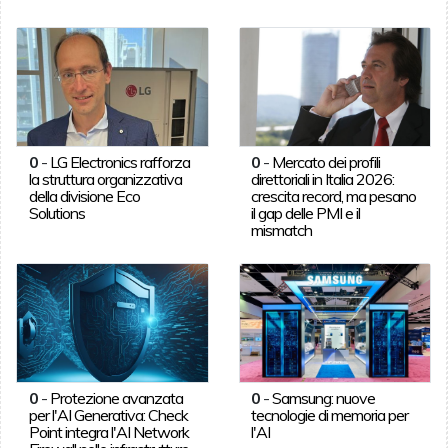
0
-
LG Electronics rafforza
0
-
Mercato dei profili
la struttura organizzativa
direttoriali in Italia 2026:
della divisione Eco
crescita record, ma pesano
Solutions
il gap delle PMI e il
mismatch
0
-
Protezione avanzata
0
-
Samsung: nuove
per l'AI Generativa: Check
tecnologie di memoria per
Point integra l'AI Network
l'AI