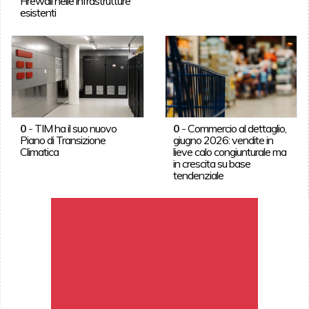
Firewall nelle infrastrutture
esistenti
0
-
TIM ha il suo nuovo
0
-
Commercio al dettaglio,
Piano di Transizione
giugno 2026: vendite in
Climatica
lieve calo congiunturale ma
in crescita su base
tendenziale