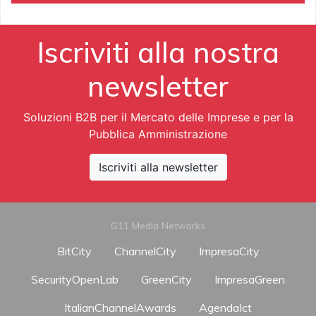
Iscriviti alla nostra
newsletter
Soluzioni B2B per il Mercato delle Imprese e per la
Pubblica Amministrazione
Iscriviti alla newsletter
G11 Media Networks
BitCity
ChannelCity
ImpresaCity
SecurityOpenLab
GreenCity
ImpresaGreen
ItalianChannelAwards
AgendaIct