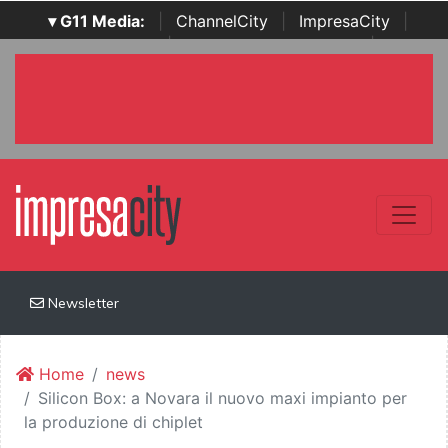
▾ G11 Media:
|
ChannelCity
|
ImpresaCity
|
SecurityOpenLab
|
Italian Channel Awards
|
Italian
Project Awards
|
Italian Security Awards
|
...
Newsletter
Home
news
Silicon Box: a Novara il nuovo maxi impianto per
la produzione di chiplet