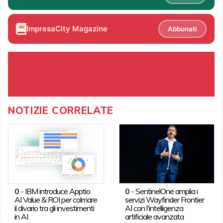
ImpresaCity Magazine
Abbonati
NOTIZIE CORRELATE
0
-
IBM introduce Apptio
0
-
SentinelOne amplia i
AI Value & ROI per colmare
servizi Wayfinder Frontier
il divario tra gli investimenti
AI con l'intelligenza
in AI
artificiale avanzata