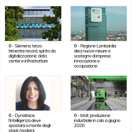
0
-
Siemens: terzo
0
-
Regione Lombardia:
trimestre record, spinto da
dieci nuove misure a
digitalizzazione, data
sostegno di imprese,
center e infrastrutture
innovazione e
occupazione
0
-
Dynatrace,
0
-
Istat: produzione
l'intelligenza deve
industriale in calo a giugno
spostarsi a monte degli
2026
stack moderni