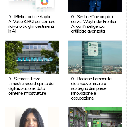
0
-
IBM introduce Apptio
0
-
SentinelOne amplia i
AI Value & ROI per colmare
servizi Wayfinder Frontier
il divario tra gli investimenti
AI con l'intelligenza
in AI
artificiale avanzata
0
-
Siemens: terzo
0
-
Regione Lombardia:
trimestre record, spinto da
dieci nuove misure a
digitalizzazione, data
sostegno di imprese,
center e infrastrutture
innovazione e
occupazione