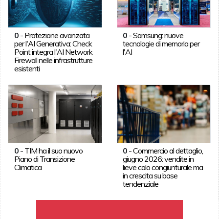
0
-
Protezione avanzata
0
-
Samsung: nuove
per l'AI Generativa: Check
tecnologie di memoria per
Point integra l'AI Network
l'AI
Firewall nelle infrastrutture
esistenti
0
-
TIM ha il suo nuovo
0
-
Commercio al dettaglio,
Piano di Transizione
giugno 2026: vendite in
Climatica
lieve calo congiunturale ma
in crescita su base
tendenziale