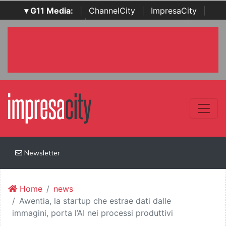
▾ G11 Media:
|
ChannelCity
|
ImpresaCity
|
SecurityOpenLab
|
Italian Channel Awards
|
Italian
Project Awards
|
Italian Security Awards
|
...
Newsletter
Home
news
Awentia, la startup che estrae dati dalle
immagini, porta l’AI nei processi produttivi