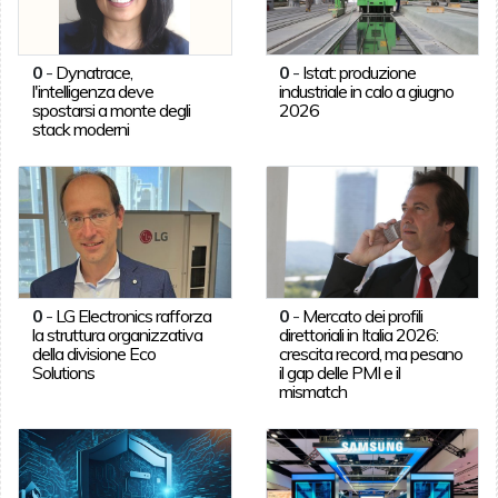
0
-
Dynatrace,
0
-
Istat: produzione
l'intelligenza deve
industriale in calo a giugno
spostarsi a monte degli
2026
stack moderni
0
-
LG Electronics rafforza
0
-
Mercato dei profili
la struttura organizzativa
direttoriali in Italia 2026:
della divisione Eco
crescita record, ma pesano
Solutions
il gap delle PMI e il
mismatch