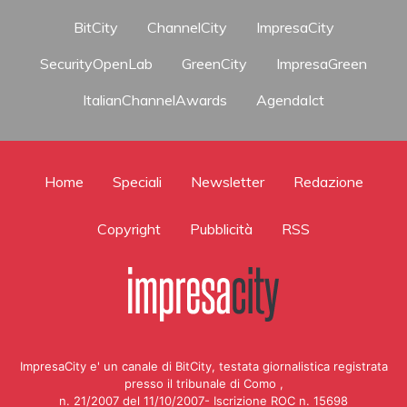
BitCity
ChannelCity
ImpresaCity
SecurityOpenLab
GreenCity
ImpresaGreen
ItalianChannelAwards
AgendaIct
Home
Speciali
Newsletter
Redazione
Copyright
Pubblicità
RSS
ImpresaCity e' un canale di BitCity, testata giornalistica registrata
presso il tribunale di Como ,
n. 21/2007 del 11/10/2007- Iscrizione ROC n. 15698