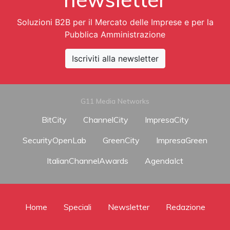
Soluzioni B2B per il Mercato delle Imprese e per la
Pubblica Amministrazione
Iscriviti alla newsletter
G11 Media Networks
BitCity
ChannelCity
ImpresaCity
SecurityOpenLab
GreenCity
ImpresaGreen
ItalianChannelAwards
AgendaIct
Home
Speciali
Newsletter
Redazione