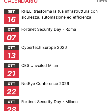
CALENDARIO
Tutto
RHEL: trasforma la tua infrastruttura con
SET
sicurezza, automazione ed efficienza
16
Fortinet Security Day - Roma
OTT
07
Cybertech Europe 2026
OTT
13
CES Unveiled Milan
OTT
21
NetEye Conference 2026
OTT
22
Fortinet Security Day - Milano
OTT
28