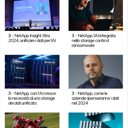
3
-
NetApp Insight Xtra
3
-
NetApp, l’AI integrata
2024, unificare i dati per l’AI
nello storage contro il
ransomware
3
-
NetApp, con l'AI cresce
3
-
NetApp, come le
la necessità di uno storage
aziende ripenseranno i dati
dei dati unificato
nel 2024