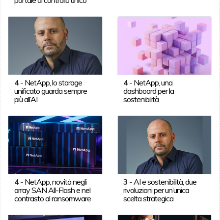
4
-
NetApp, lo storage
4
-
NetApp, una
unificato guarda sempre
dashboard per la
più all’AI
sostenibilità
4
-
NetApp, novità negli
3
-
AI e sostenibilità, due
array SAN All-Flash e nel
rivoluzioni per un’unica
contrasto al ransomware
scelta strategica