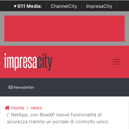
▾ G11 Media:
|
ChannelCity
|
ImpresaCity
|
SecurityOpenLab
|
Italian Channel Awards
|
Italian
Project Awards
|
Italian Security Awards
|
...
Newsletter
Home
news
NetApp, con BlueXP nuove funzionalità di
sicurezza tramite un portale di controllo unico