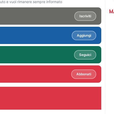
ciuto e vuoi rimanere sempre informato
M
Iscriviti
Aggiungi
Seguici
Abbonati