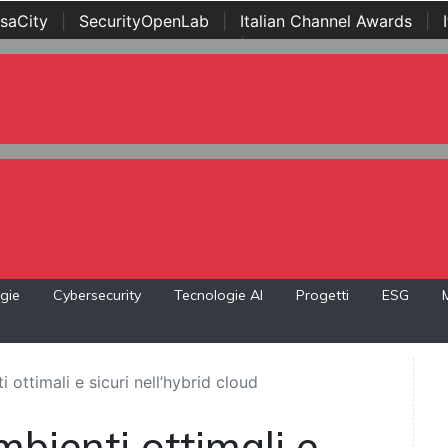
saCity
|
SecurityOpenLab
|
Italian Channel Awards
|
Awards
|
...
gie
Cybersecurity
Tecnologie AI
Progetti
ESG
ottimali e sicuri nell’hybrid cloud
bienti ottimali e