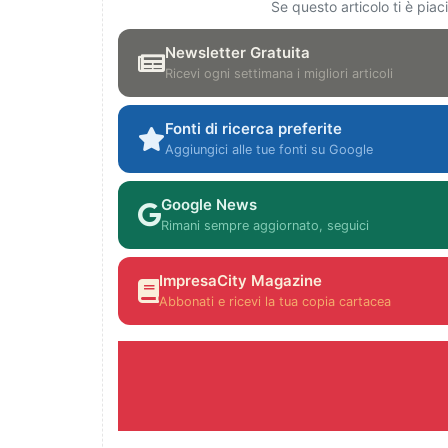
Se questo articolo ti è pia
Newsletter Gratuita
Ricevi ogni settimana i migliori articoli
Fonti di ricerca preferite
Aggiungici alle tue fonti su Google
Google News
Rimani sempre aggiornato, seguici
ImpresaCity Magazine
Abbonati e ricevi la tua copia cartacea