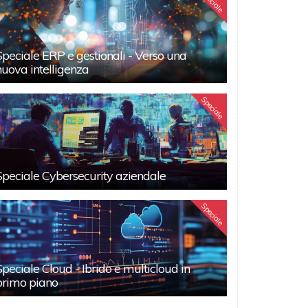
Speciale
Speciale ERP e gestionali - Verso una
nuova intelligenza
Speciale
Speciale Cybersecurity aziendale
Speciale
Speciale Cloud - Ibrido e multicloud in
primo piano