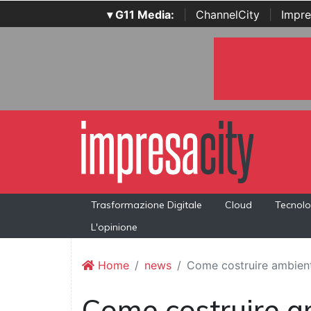
▾ G11 Media:
|
ChannelCity
|
Impre
Trasformazione Digitale
Cloud
Tecnolo
L'opinione
Home
news
Come costruire ambienti 
Come costruire am