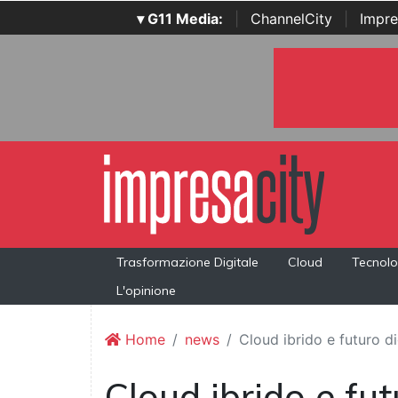
▾ G11 Media:
|
ChannelCity
|
Impre
Trasformazione Digitale
Cloud
Tecnolo
L'opinione
Home
news
Cloud ibrido e futuro d
Cloud ibrido e fut