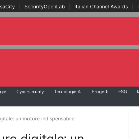
saCity
|
SecurityOpenLab
|
Italian Channel Awards
|
Awards
|
...
gie
Cybersecurity
Tecnologie AI
Progetti
ESG
igitale: un motore indispensabile
uro digitale: un