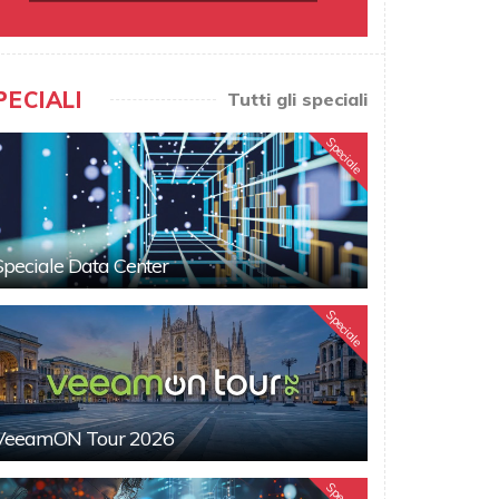
PECIALI
Tutti gli speciali
Speciale
Speciale Data Center
Speciale
VeeamON Tour 2026