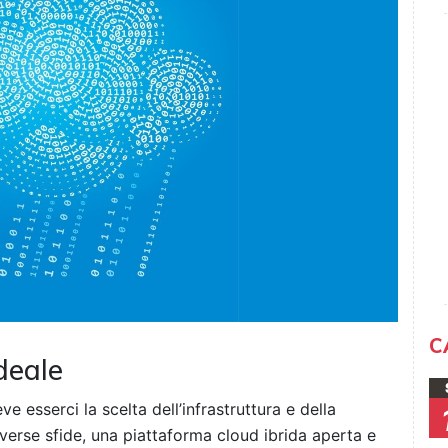
C
deale
e esserci la scelta dell’infrastruttura e della
diverse sfide, una piattaforma cloud ibrida aperta e